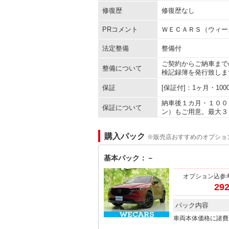
修復歴
修復歴なし
PRコメント
ＷＥＣＡＲＳ（ウィー
法定整備
整備付
ご契約からご納車まで
整備について
検記録簿を発行致しま
保証
[保証付]：1ヶ月・1
納車後１カ月・１００
保証について
ン）もご用意。最大３
購入パック
※販売店おすすめのオプショ
基本パック：－
オプション込参
292
パック内容
車両本体価格に諸費