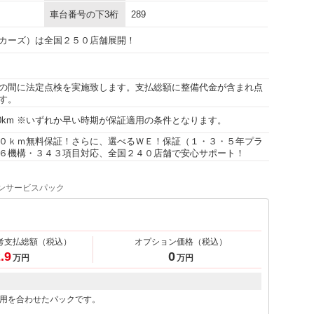
車台番号の下3桁
289
カーズ）は全国２５０店舗展開！
の間に法定点検を実施致します。支払総額に整備代金が含まれ点
す。
000km ※いずれか早い時期が保証適用の条件となります。
０ｋｍ無料保証！さらに、選べるＷＥ！保証（１・３・５年プラ
６機構・３４３項目対応、全国２４０店舗で安心サポート！
ンサービスパック
考支払総額
（税込）
オプション価格
（税込）
.9
0
万円
万円
用を合わせたパックです。