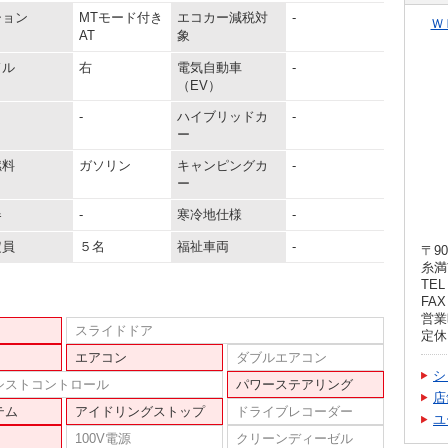
ション
MTモード付き
エコカー減税対
-
Ｗ
AT
象
ドル
右
電気自動車
-
（EV）
-
ハイブリッドカ
-
ー
燃料
ガソリン
キャンピングカ
-
ー
器
-
寒冷地仕様
-
定員
５名
福祉車両
-
〒90
糸満
TEL 
FAX 
営業時
スライドドア
定休
エアコン
ダブルエアコン
シ
シストコントロール
パワーステアリング
店
テム
アイドリングストップ
ドライブレコーダー
ユ
100V電源
クリーンディーゼル