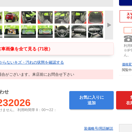
利用時
車画像を全て見る (71枚）
※I
ん。
からないキズ・汚れの状態を確認する
価格変
閲覧中
場合がございます。来店前にお問合せ下さい
わせ
お気に入りに
232026
追加
在
ません。 利用時間帯 8：00〜22：
装備略号/用語解説