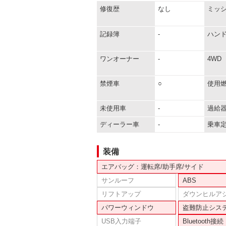
修復歴
なし
ミッ
記録簿
-
ハン
ワンオーナー
-
4WD
禁煙車
○
使用
未使用車
-
過給
ディーラー車
-
乗車
装備
エアバッグ：運転席/助手席/サイド
サンルーフ
ABS
リフトアップ
ダウンヒルア
パワーウィンドウ
盗難防止シス
USB入力端子
Bluetooth接続