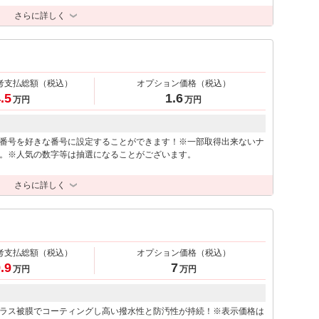
さらに詳しく
考支払総額
（税込）
オプション価格
（税込）
.5
1.6
万円
万円
番号を好きな番号に設定することができます！※一部取得出来ないナ
。※人気の数字等は抽選になることがございます。
さらに詳しく
考支払総額
（税込）
オプション価格
（税込）
.9
7
万円
万円
ラス被膜でコーティングし高い撥水性と防汚性が持続！※表示価格は