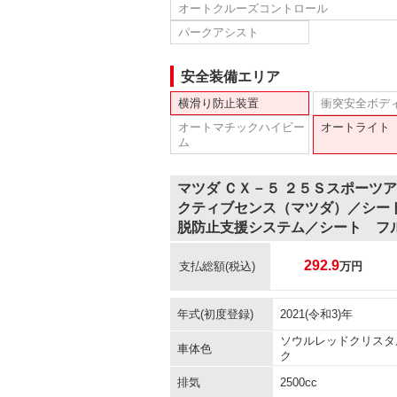
オートクルーズコントロール
パークアシスト
安全装備エリア
横滑り防止装置
衝突安全ボデ
オートマチックハイビー
オートライト
ム
マツダ ＣＸ－５ ２５Ｓスポーツ
クティブセンス（マツダ）／シー
脱防止支援システム／シート フ
292.9
支払総額
(税込)
万円
年式(初度登録)
2021(令和3)年
ソウルレッドクリスタ
車体色
ク
排気
2500cc