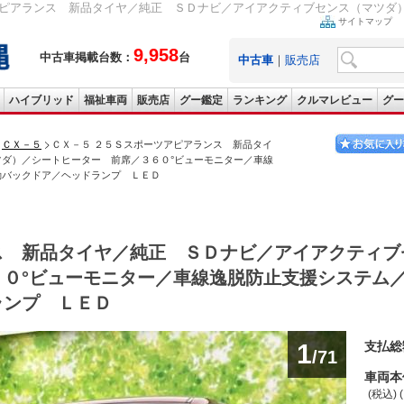
アピアランス 新品タイヤ／純正 ＳＤナビ／アイアクティブセンス（マツダ）／
サイトマップ
9,958
中古車掲載台数：
台
中古車
｜
販売店
ハイブリッド
福祉車両
販売店
グー鑑定
ランキング
クルマレビュー
グー
ＣＸ－５
ＣＸ－５ ２５Ｓスポーツアピアランス 新品タイ
ダ）／シートヒーター 前席／３６０°ビューモニター／車線
動バックドア／ヘッドランプ ＬＥＤ
ス 新品タイヤ／純正 ＳＤナビ／アイアクティブ
６０°ビューモニター／車線逸脱防止支援システム
ランプ ＬＥＤ
1
支払総
/71
車両本
(税込) 