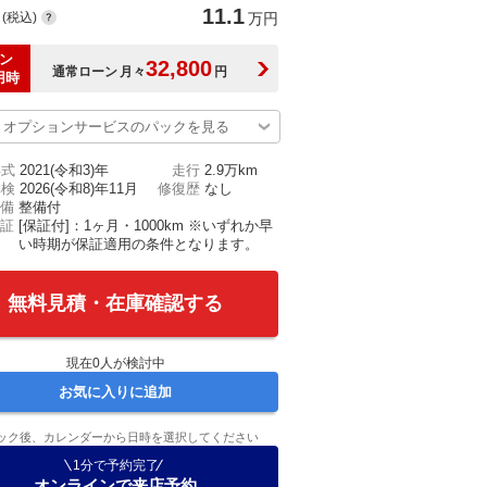
11.1
(税込)
万円
ン
32,800
通常ローン
月々
円
用時
オプションサービスのパックを見る
年式
2021(令和3)年
走行
2.9万km
車検
2026(令和8)年11月
修復歴
なし
備
整備付
証
[保証付]：1ヶ月・1000km ※いずれか早
い時期が保証適用の条件となります。
無料見積・在庫確認する
現在
0
人が検討中
お気に入りに追加
ック後、カレンダーから日時を選択してください
1分で予約完了
オンラインで来店予約