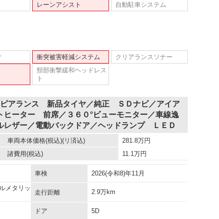
レーンアシスト
自動駐車システム
ィ
衝突被害軽減システム
クリアランスソナー
頸部衝撃緩和ヘッドレス
ト
アピアランス 新品タイヤ／純正 ＳＤナビ／アイア
トヒーター 前席／３６０°ビューモニター／車線逸
ルレザー／電動バックドア／ヘッドランプ ＬＥＤ
車両本体価格
(税込)(リ済込)
281.8
万円
諸費用
(税込)
11.1
万円
車検
2026(令和8)年11月
ルメタリッ
2.9万km
走行距離
ドア
5D