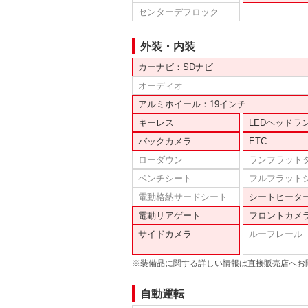
センターデフロック
外装・内装
カーナビ：SDナビ
オーディオ
アルミホイール：19インチ
キーレス
LEDヘッドラ
バックカメラ
ETC
ローダウン
ランフラット
ベンチシート
フルフラット
電動格納サードシート
シートヒータ
電動リアゲート
フロントカメ
サイドカメラ
ルーフレール
※装備品に関する詳しい情報は直接販売店へお
自動運転