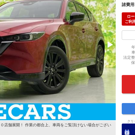
諸費用
ロー
ご利
法定整
保
クリ
０店舗展開！ 作業の都合上、車両をご覧頂けない場合がござい