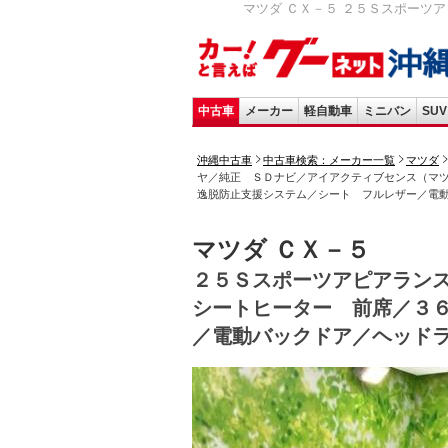
マツダ ＣＸ－５ ２５Ｓスポーツ
中古車
メーカー
軽自動車
ミニバン
SUV
沖縄中古車
中古車検索：メーカー一覧
マツダ
ヤ／純正 ＳＤナビ／アイアクティブセンス（マツ
逸脱防止支援システム／シート フルレザー／電
マツダ ＣＸ－５
２５Ｓスポーツアピアラン
シートヒーター 前席／３
／電動バックドア／ヘッド