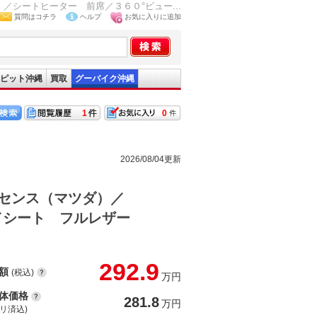
シートヒーター 前席／３６０°ビュー...
質問はコチラ
ヘルプ
お気に入りに追加
ピット沖縄
買取
グーバイク沖縄
1
0
2026/08/04更新
センス（マツダ）／
／シート フルレザー
292.9
額
(税込)
万円
体価格
281.8
万円
(リ済込)