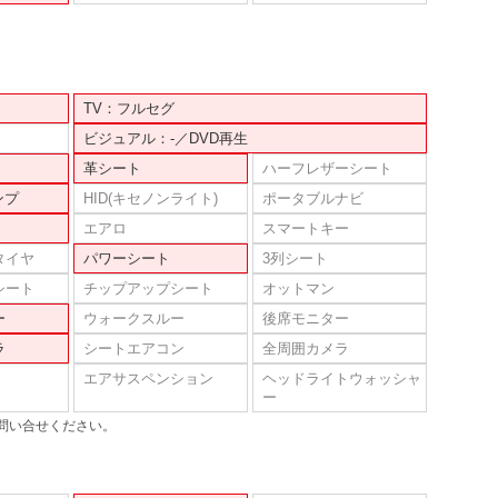
TV：フルセグ
ビジュアル：-／DVD再生
革シート
ハーフレザーシート
ンプ
HID(キセノンライト)
ポータブルナビ
エアロ
スマートキー
タイヤ
パワーシート
3列シート
シート
チップアップシート
オットマン
ー
ウォークスルー
後席モニター
ラ
シートエアコン
全周囲カメラ
エアサスペンション
ヘッドライトウォッシャ
ー
問い合せください。