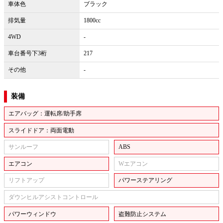
車体色
ブラック
排気量
1800cc
4WD
-
車台番号下3桁
217
その他
-
装備
エアバッグ：運転席/助手席
スライドドア：両面電動
サンルーフ
ABS
エアコン
Wエアコン
リフトアップ
パワーステアリング
ダウンヒルアシストコントロール
パワーウィンドウ
盗難防止システム