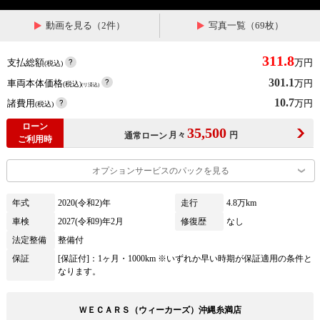
動画を見る（2件）
写真一覧（69枚）
311.8
支払総額
万円
(税込)
301.1
車両本体価格
万円
(税込)
(リ済込)
10.7
諸費用
万円
(税込)
ローン
35,500
月々
円
通常ローン
ご利用時
オプションサービスのパックを見る
年式
2020(令和2)年
走行
4.8万km
車検
2027(令和9)年2月
修復歴
なし
法定整備
整備付
保証
[保証付]：1ヶ月・1000km ※いずれか早い時期が保証適用の条件と
なります。
ＷＥＣＡＲＳ（ウィーカーズ）沖縄糸満店