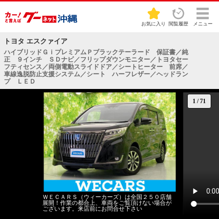
お気に入り
閲覧履歴
メニュー
トヨタ エスクァイア
ハイブリッドＧｉプレミアムＰブラックテーラード 保証書／純
正 ９インチ ＳＤナビ／フリップダウンモニター／トヨタセー
フティセンス／両側電動スライドドア／シートヒーター 前席／
車線逸脱防止支援システム／シート ハーフレザー／ヘッドラン
プ ＬＥＤ
1
/
71
ＷＥＣＡＲＳ（ウィーカーズ）は全国２５０店舗
展開！作業の都合上、車両をご覧頂けない場合が
ございます。来店前にお問合せ下さい