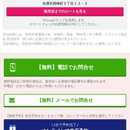
糸満市西崎町５丁目１３－３
販売店までのルートを見る
※Googleマップを使用します。
スマートフォンの位置情報をONにしてください。
支払総額には、車両本体価格の他、保険料、税金、登録等に伴う費用、リサイクル預託
金 相当額等、購入時に必要な全ての費用が含まれています。
当該価格は、登録等の時期や地域などについて一定の条件を付した価格になります。
【無料】電話でお問合せ
無料電話をご利用の場合は、販売店へお客様の電話番号が通知されます。
IP電話・ひかり電話からはご利用いただけません。
【無料】メールでお問合せ
【無料予約】来店予約ボタンをタップ後、カレンダーから日時を選択してください
1分で予約完了