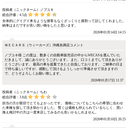
投稿者（ニックネーム）ノブユキ
総合評価：
4.5
点
全体的にグイグイ来るような接客もなくざっくりと腹割って話してくれました。
納車はまだですが良い買い物をしたと思います。
2026年01月14日 14:15
ＷＥＣＡＲＳ（ウィーカーズ）沖縄糸満店コメント
ノブユキ様 この度は、数多くの自動車販売店の中からWECASを選んでいた
だきまして、誠にありがとうございます。 また、口コミまでして頂きありが
とうございます。 最高の車を提案できたと自負しております。 ご納車の日ま
で待ち遠しいですが、感動して頂けるようしっかり準備させて頂きますの
で、どうぞよろしくお願い致します。
2026年01月17日 11:37
投稿者（ニックネーム）ちわ
総合評価：
3.8
点
担当の方が親切でとてもよかったです。 価格についてもこちらの希望に合わせ
た車種を探して頂き助かりました。 暫くは価格も抑えられているらしく、買い
換え検討中の方は一度来店してみるのも良いかもしれません。
2026年01月10日 20:25