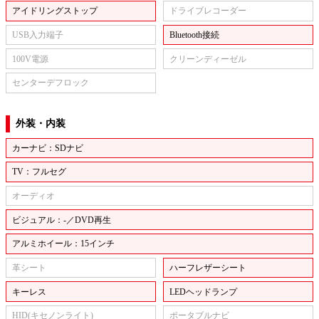
アイドリングストップ
ドライブレコーダー
USB入力端子
Bluetooth接続
100V電源
クリーンディーゼル
センターデフロック
外装・内装
カーナビ：SDナビ
TV：フルセグ
オーディオ
ビジュアル：-／DVD再生
アルミホイール：15インチ
革シート
ハーフレザーシート
キーレス
LEDヘッドランプ
HID(キセノンライト)
ポータブルナビ