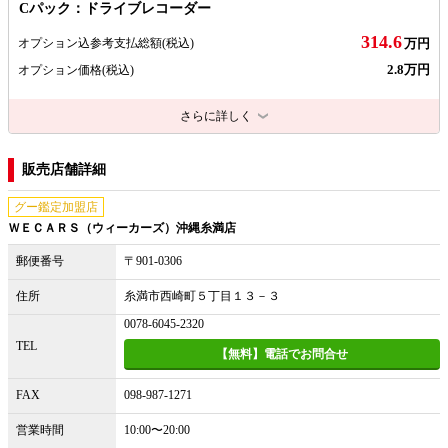
Cパック：ドライブレコーダー
314.6
オプション込参考支払総額
(税込)
万円
2.8万円
オプション価格
(税込)
さらに詳しく
販売店舗詳細
グー鑑定加盟店
ＷＥＣＡＲＳ（ウィーカーズ）沖縄糸満店
郵便番号
〒901-0306
住所
糸満市西崎町５丁目１３－３
0078-6045-2320
TEL
【無料】電話でお問合せ
FAX
098-987-1271
営業時間
10:00〜20:00