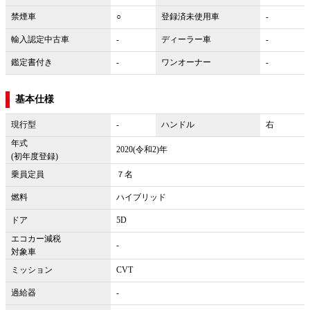
禁煙車
○
登録済未使用車
-
輸入認定中古車
-
ディーラー車
-
鑑定書付き
-
ワンオーナー
-
基本仕様
現行型
-
ハンドル
右
年式
2020(令和2)年
(初年度登録)
乗員定員
７名
燃料
ハイブリッド
ドア
5D
エコカー減税
-
対象車
ミッション
CVT
過給器
-