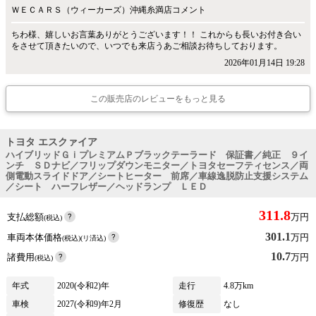
ＷＥＣＡＲＳ（ウィーカーズ）沖縄糸満店コメント
ちわ様、嬉しいお言葉ありがとうございます！！ これからも長いお付き合い
をさせて頂きたいので、いつでも来店うあご相談お待ちしております。
2026年01月14日 19:28
この販売店のレビューをもっと見る
トヨタ エスクァイア
ハイブリッドＧｉプレミアムＰブラックテーラード 保証書／純正 ９イ
ンチ ＳＤナビ／フリップダウンモニター／トヨタセーフティセンス／両
側電動スライドドア／シートヒーター 前席／車線逸脱防止支援システム
／シート ハーフレザー／ヘッドランプ ＬＥＤ
311.8
支払総額
万円
(税込)
301.1
車両本体価格
万円
(税込)(リ済込)
10.7
諸費用
万円
(税込)
年式
2020(令和2)年
走行
4.8万km
車検
2027(令和9)年2月
修復歴
なし