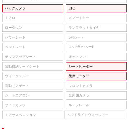
バックカメラ
ETC
エアロ
スマートキー
ローダウン
ランフラットタイヤ
パワーシート
3列シート
ベンチシート
フルフラットシート
チップアップシート
オットマン
電動格納サードシート
シートヒーター
ウォークスルー
後席モニター
電動リアゲート
フロントカメラ
シートエアコン
全周囲カメラ
サイドカメラ
ルーフレール
エアサスペンション
ヘッドライトウォッシャー