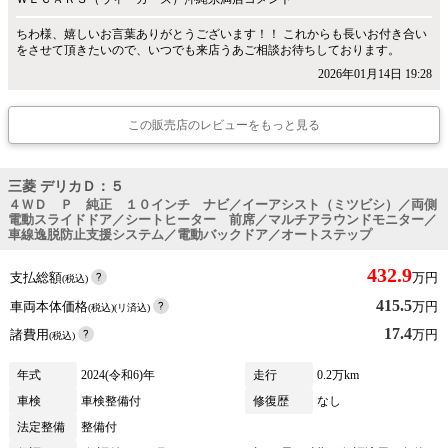
ちわ様、嬉しいお言葉ありがとうございます！！ これからも長いお付き合い
をさせて頂きたいので、いつでも来店うあご相談お待ちしております。
2026年01月14日 19:28
この販売店のレビューをもっと見る
三菱 デリカＤ：５
４ＷＤ Ｐ 純正 １０インチ ナビ／イーアシスト（ミツビシ）／両側
電動スライドドア／シートヒーター 前席／マルチアラウンドモニター／
車線逸脱防止支援システム／電動バックドア／オートステップ
432.9
支払総額
万円
(税込)
415.5
車両本体価格
万円
(税込)(リ済込)
17.4
諸費用
万円
(税込)
年式
2024(令和6)年
走行
0.2万km
車検
車検整備付
修復歴
なし
法定整備
整備付