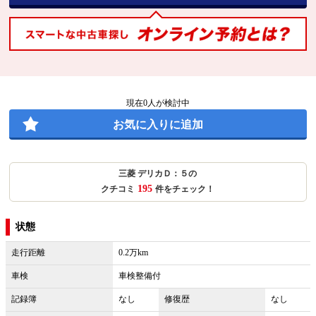
現在
0
人が検討中
お気に入りに追加
三菱 デリカＤ：５の
195
クチコミ
件をチェック！
状態
走行距離
0.2万km
車検
車検整備付
記録簿
なし
修復歴
なし