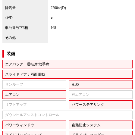
排気量
2200cc(D)
4WD
○
車台番号下3桁
168
その他
-
装備
エアバッグ：運転席/助手席
スライドドア：両面電動
サンルーフ
ABS
エアコン
Wエアコン
リフトアップ
パワーステアリング
ダウンヒルアシストコントロール
パワーウィンドウ
盗難防止システム