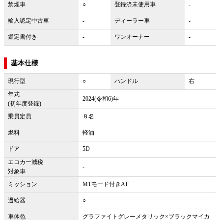
禁煙車
○
登録済未使用車
-
輸入認定中古車
-
ディーラー車
-
鑑定書付き
-
ワンオーナー
-
基本仕様
現行型
○
ハンドル
右
年式
2024(令和6)年
(初年度登録)
乗員定員
８名
燃料
軽油
ドア
5D
エコカー減税
-
対象車
ミッション
MTモード付きAT
過給器
○
車体色
グラファイトグレーメタリック×ブラックマイカ