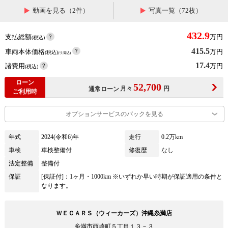
動画を見る（2件）
写真一覧（72枚）
432.9
支払総額
万円
(税込)
415.5
車両本体価格
万円
(税込)
(リ済込)
17.4
諸費用
万円
(税込)
ローン
52,700
月々
円
通常ローン
ご利用時
オプションサービスのパックを見る
年式
2024(令和6)年
走行
0.2万km
車検
車検整備付
修復歴
なし
法定整備
整備付
保証
[保証付]：1ヶ月・1000km ※いずれか早い時期が保証適用の条件と
なります。
ＷＥＣＡＲＳ（ウィーカーズ）沖縄糸満店
糸満市西崎町５丁目１３－３