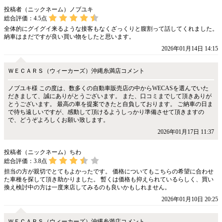
投稿者（ニックネーム）ノブユキ
総合評価：
4.5
点
全体的にグイグイ来るような接客もなくざっくりと腹割って話してくれました。
納車はまだですが良い買い物をしたと思います。
2026年01月14日 14:15
ＷＥＣＡＲＳ（ウィーカーズ）沖縄糸満店コメント
ノブユキ様 この度は、数多くの自動車販売店の中からWECASを選んでいた
だきまして、誠にありがとうございます。 また、口コミまでして頂きありが
とうございます。 最高の車を提案できたと自負しております。 ご納車の日ま
で待ち遠しいですが、感動して頂けるようしっかり準備させて頂きますの
で、どうぞよろしくお願い致します。
2026年01月17日 11:37
投稿者（ニックネーム）ちわ
総合評価：
3.8
点
担当の方が親切でとてもよかったです。 価格についてもこちらの希望に合わせ
た車種を探して頂き助かりました。 暫くは価格も抑えられているらしく、買い
換え検討中の方は一度来店してみるのも良いかもしれません。
2026年01月10日 20:25
ＷＥＣＡＲＳ（ウィーカーズ）沖縄糸満店コメント