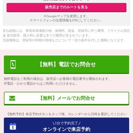
販売店までのルートを見る
※Googleマップを使用します。
スマートフォンの位置情報をONにしてください。
支払総額には、車両本体価格の他、保険料、税金、登録等に伴う費用、リサイクル預託
金 相当額等、購入時に必要な全ての費用が含まれています。
当該価格は、登録等の時期や地域などについて一定の条件を付した価格になります。
【無料】電話でお問合せ
無料電話をご利用の場合は、販売店へお客様の電話番号が通知されます。
IP電話・ひかり電話からはご利用いただけません。
【無料】メールでお問合せ
【無料予約】来店予約ボタンをタップ後、カレンダーから日時を選択してください
1分で予約完了
オンラインで来店予約