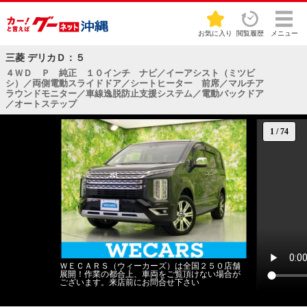
お気に入り
閲覧履歴
メニュー
三菱 デリカＤ：５
４ＷＤ Ｐ 純正 １０インチ ナビ／イーアシスト（ミツビ
シ）／両側電動スライドドア／シートヒーター 前席／マルチア
ラウンドモニター／車線逸脱防止支援システム／電動バックドア
／オートステップ
1
/
74
ＷＥＣＡＲＳ（ウィーカーズ）は全国２５０店舗
展開！作業の都合上、車両をご覧頂けない場合が
ございます。来店前にお問合せ下さい