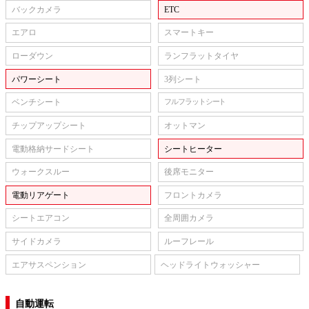
バックカメラ
ETC
エアロ
スマートキー
ローダウン
ランフラットタイヤ
パワーシート
3列シート
ベンチシート
フルフラットシート
チップアップシート
オットマン
電動格納サードシート
シートヒーター
ウォークスルー
後席モニター
電動リアゲート
フロントカメラ
シートエアコン
全周囲カメラ
サイドカメラ
ルーフレール
エアサスペンション
ヘッドライトウォッシャー
自動運転