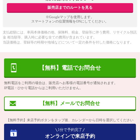
販売店までのルートを見る
※Googleマップを使用します。
スマートフォンの位置情報をONにしてください。
支払総額には、車両本体価格の他、保険料、税金、登録等に伴う費用、リサイクル預託
金 相当額等、購入時に必要な全ての費用が含まれています。
当該価格は、登録等の時期や地域などについて一定の条件を付した価格になります。
【無料】電話でお問合せ
無料電話をご利用の場合は、販売店へお客様の電話番号が通知されます。
IP電話・ひかり電話からはご利用いただけません。
【無料】メールでお問合せ
【無料予約】来店予約ボタンをタップ後、カレンダーから日時を選択してください
1分で予約完了
オンラインで来店予約