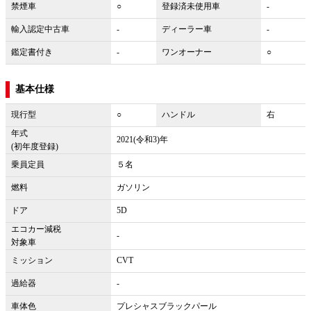
禁煙車
○
登録済未使用車
-
輸入認定中古車
-
ディーラー車
-
鑑定書付き
-
ワンオーナー
○
基本仕様
現行型
○
ハンドル
右
年式
2021(令和3)年
(初年度登録)
乗員定員
５名
燃料
ガソリン
ドア
5D
エコカー減税
-
対象車
ミッション
CVT
過給器
-
車体色
プレシャスブラックパール