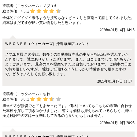
投稿者（ニックネーム）ノブユキ
総合評価：
4.5
点
全体的にグイグイ来るような接客もなくざっくりと腹割って話してくれました。
納車はまだですが良い買い物をしたと思います。
2026年01月14日 14:15
ＷＥＣＡＲＳ（ウィーカーズ）沖縄糸満店コメント
ノブユキ様 この度は、数多くの自動車販売店の中からWECASを選んでいた
だきまして、誠にありがとうございます。 また、口コミまでして頂きありが
とうございます。 最高の車を提案できたと自負しております。 ご納車の日ま
で待ち遠しいですが、感動して頂けるようしっかり準備させて頂きますの
で、どうぞよろしくお願い致します。
2026年01月17日 11:37
投稿者（ニックネーム）ちわ
総合評価：
3.8
点
担当の方が親切でとてもよかったです。 価格についてもこちらの希望に合わせ
た車種を探して頂き助かりました。 暫くは価格も抑えられているらしく、買い
換え検討中の方は一度来店してみるのも良いかもしれません。
2026年01月10日 20:25
ＷＥＣＡＲＳ（ウィーカーズ）沖縄糸満店コメント