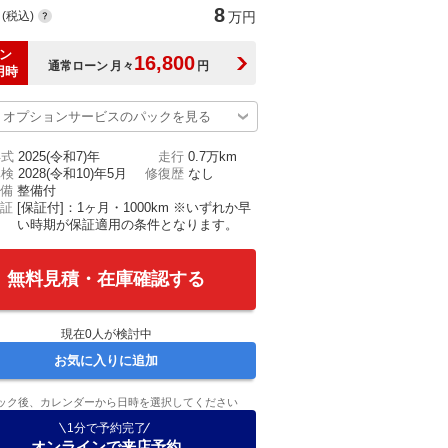
8
(税込)
万円
ン
16,800
通常ローン
月々
円
用時
オプションサービスのパックを見る
年式
2025(令和7)年
走行
0.7万km
車検
2028(令和10)年5月
修復歴
なし
備
整備付
証
[保証付]：1ヶ月・1000km ※いずれか早
い時期が保証適用の条件となります。
無料見積・在庫確認する
現在
0
人が検討中
お気に入りに追加
ック後、カレンダーから日時を選択してください
1分で予約完了
オンラインで来店予約