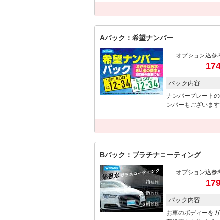
Aパック：希望ナンバー
オプション込参
174
パック内容
ナンバープレートの
ンバーもございます
Bパック：プラチナコーティング
オプション込参
179
パック内容
お車のボディーをガ