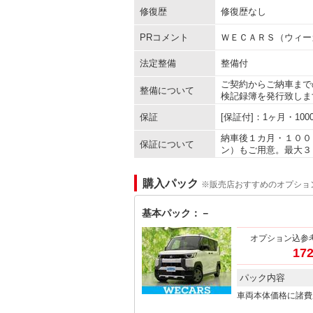
修復歴
修復歴なし
PRコメント
ＷＥＣＡＲＳ（ウィー
法定整備
整備付
ご契約からご納車まで
整備について
検記録簿を発行致しま
保証
[保証付]：1ヶ月・1
納車後１カ月・１００
保証について
ン）もご用意。最大３
購入パック
※販売店おすすめのオプショ
基本パック：－
オプション込参
172
パック内容
車両本体価格に諸費