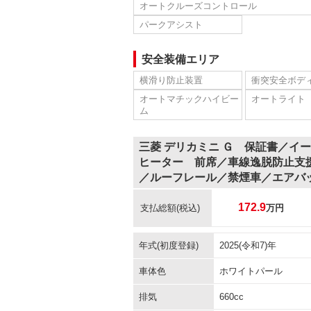
オートクルーズコントロール
パークアシスト
安全装備エリア
横滑り防止装置
衝突安全ボデ
オートマチックハイビー
オートライト
ム
三菱 デリカミニ Ｇ 保証書／イ
ヒーター 前席／車線逸脱防止支
／ルーフレール／禁煙車／エアバ
172.9
支払総額
(税込)
万円
年式(初度登録)
2025(令和7)年
車体色
ホワイトパール
排気
660cc