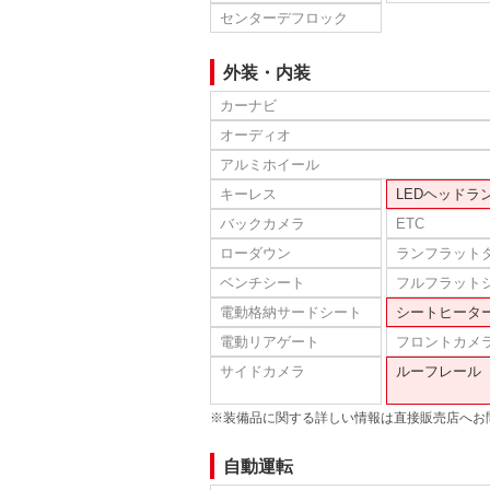
センターデフロック
外装・内装
カーナビ
オーディオ
アルミホイール
キーレス
LEDヘッドラ
バックカメラ
ETC
ローダウン
ランフラット
ベンチシート
フルフラット
電動格納サードシート
シートヒータ
電動リアゲート
フロントカメ
サイドカメラ
ルーフレール
※装備品に関する詳しい情報は直接販売店へお
自動運転