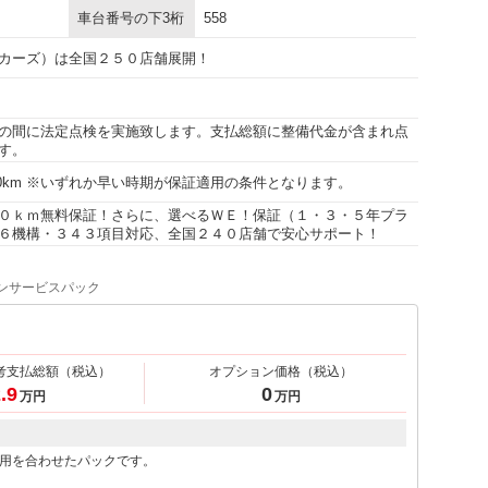
車台番号の下3桁
558
カーズ）は全国２５０店舗展開！
の間に法定点検を実施致します。支払総額に整備代金が含まれ点
す。
000km ※いずれか早い時期が保証適用の条件となります。
０ｋｍ無料保証！さらに、選べるＷＥ！保証（１・３・５年プラ
６機構・３４３項目対応、全国２４０店舗で安心サポート！
ンサービスパック
考支払総額
（税込）
オプション価格
（税込）
.9
0
万円
万円
用を合わせたパックです。