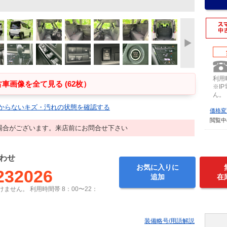
利用時
車画像を全て見る (62枚）
※I
ん。
からないキズ・汚れの状態を確認する
価格変
閲覧中
場合がございます。来店前にお問合せ下さい
わせ
お気に入りに
232026
追加
在
ません。 利用時間帯 8：00〜22：
装備略号/用語解説