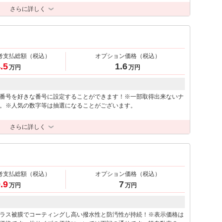
さらに詳しく
考支払総額
（税込）
オプション価格
（税込）
.5
1.6
万円
万円
番号を好きな番号に設定することができます！※一部取得出来ないナ
。※人気の数字等は抽選になることがございます。
さらに詳しく
考支払総額
（税込）
オプション価格
（税込）
.9
7
万円
万円
ラス被膜でコーティングし高い撥水性と防汚性が持続！※表示価格は