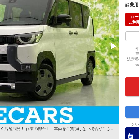
諸費用
ロー
ご利
法定整
保
クリ
０店舗展開！ 作業の都合上、車両をご覧頂けない場合がござい