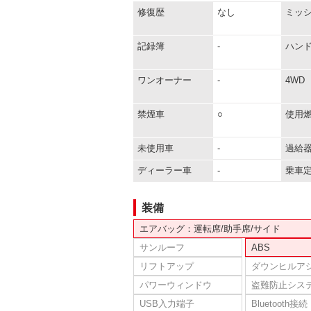
修復歴
なし
ミッ
記録簿
-
ハン
ワンオーナー
-
4WD
禁煙車
○
使用
未使用車
-
過給
ディーラー車
-
乗車
装備
エアバッグ：運転席/助手席/サイド
サンルーフ
ABS
リフトアップ
ダウンヒルア
パワーウィンドウ
盗難防止シス
USB入力端子
Bluetooth接続