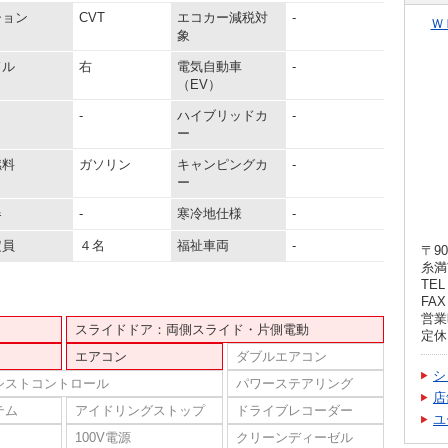
ション
CVT
エコカー減税対
-
Ｗ
象
ドル
右
電気自動車
-
（EV）
-
ハイブリッドカ
-
ー
燃料
ガソリン
キャンピングカ
-
ー
器
-
寒冷地仕様
-
定員
４名
福祉車両
-
〒90
糸満
TEL 
FAX 
営業時
スライドドア：両側スライド・片側電動
定休
エアコン
ダブルエアコン
シ
シストコントロール
パワーステアリング
店
テム
アイドリングストップ
ドライブレコーダー
ユ
100V電源
クリーンディーゼル