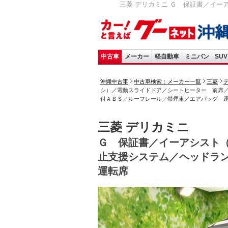
三菱 デリカミニ Ｇ 保証書／イー
中古車
メーカー
軽自動車
ミニバン
SUV
沖縄中古車
中古車検索：メーカー一覧
三菱
シ）／電動スライドドア／シートヒーター 前席
付ＡＢＳ／ルーフレール／禁煙車／エアバッグ 
三菱 デリカミニ
Ｇ 保証書／イーアシスト
止支援システム／ヘッドラ
運転席