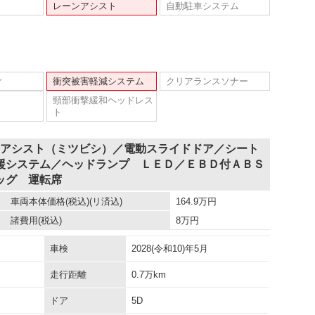
レーンアシスト
自動駐車システム
ィ
衝突被害軽減システム
クリアランスソナー
頸部衝撃緩和ヘッドレス
ト
ーアシスト（ミツビシ）／電動スライドドア／シート
援システム／ヘッドランプ ＬＥＤ／ＥＢＤ付ＡＢＳ
ッグ 運転席
車両本体価格
(税込)(リ済込)
164.9
万円
諸費用
(税込)
8
万円
車検
2028(令和10)年5月
走行距離
0.7万km
ドア
5D