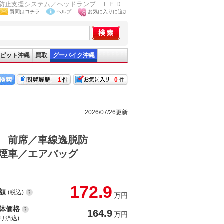
止支援システム／ヘッドランプ ＬＥＤ...
質問はコチラ
ヘルプ
お気に入りに追加
ピット沖縄
買取
グーバイク沖縄
1
0
2026/07/26更新
 前席／車線逸脱防
禁煙車／エアバッグ
172.9
額
(税込)
万円
体価格
164.9
万円
(リ済込)