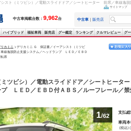
アシスト（ミツビシ）／電動スライドドア／シートヒーター 前席／車線逸脱防
サイトマップ
9,962
中古車掲載台数：
台
中古車
｜
販売店
ハイブリッド
福祉車両
販売店
グー鑑定
ランキング
クルマレビュー
グー
デリカミニ
デリカミニ Ｇ 保証書／イーアシスト（ミツビ
／車線逸脱防止支援システム／ヘッドランプ ＬＥＤ／ＥＢＤ
運転席
（ミツビシ）／電動スライドドア／シートヒーター
ンプ ＬＥＤ／ＥＢＤ付ＡＢＳ／ルーフレール／
1
支払総
/62
車両本
(税込) 