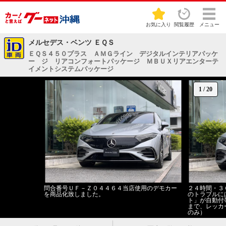
お気に入り
閲覧履歴
メニュー
メルセデス・ベンツ ＥＱＳ
ＥＱＳ４５０プラス ＡＭＧライン デジタルインテリアパッケ
ー ジ リアコンフォートパッケージ ＭＢＵＸリアエンターテ
イメントシステムパッケージ
1
/
20
問合番号ＵＦ－Ｚ０４４６４当店使用のデモカー
２４時間・３
を商品化致しました。
のトラブルに
ト」が自動付
まで、レッカ
のみ）