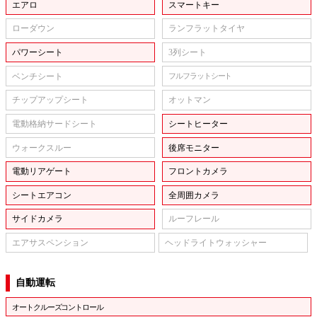
エアロ
スマートキー
ローダウン
ランフラットタイヤ
パワーシート
3列シート
ベンチシート
フルフラットシート
チップアップシート
オットマン
電動格納サードシート
シートヒーター
ウォークスルー
後席モニター
電動リアゲート
フロントカメラ
シートエアコン
全周囲カメラ
サイドカメラ
ルーフレール
エアサスペンション
ヘッドライトウォッシャー
自動運転
オートクルーズコントロール