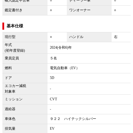
輸入認定中古車
○
ディーラー車
○
鑑定書付き
○
ワンオーナー
○
基本仕様
現行型
○
ハンドル
右
年式
2024(令和6)年
(初年度登録)
乗員定員
５名
燃料
電気自動車（EV）
ドア
5D
エコカー減税
-
対象車
ミッション
CVT
過給器
-
車体色
９２２ ハイテックシルバー
排気量
EV