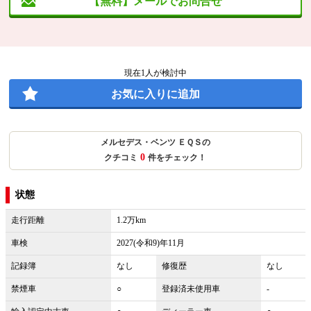
【無料】メールでお問合せ
現在
1
人が検討中
お気に入りに追加
メルセデス・ベンツ ＥＱＳの
0
クチコミ
件をチェック！
状態
走行距離
1.2万km
車検
2027(令和9)年11月
記録簿
なし
修復歴
なし
禁煙車
○
登録済未使用車
-