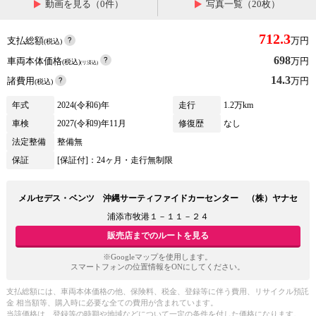
動画を見る（0件）
写真一覧（20枚）
712.3
支払総額
万円
(税込)
698
車両本体価格
万円
(税込)
(リ済込)
14.3
諸費用
万円
(税込)
年式
2024(令和6)年
走行
1.2万km
車検
2027(令和9)年11月
修復歴
なし
法定整備
整備無
保証
[保証付]：24ヶ月・走行無制限
メルセデス・ベンツ 沖縄サーティファイドカーセンター （株）ヤナセ
浦添市牧港１－１１－２４
販売店までのルートを見る
※Googleマップを使用します。
スマートフォンの位置情報をONにしてください。
支払総額には、車両本体価格の他、保険料、税金、登録等に伴う費用、リサイクル預託
金 相当額等、購入時に必要な全ての費用が含まれています。
当該価格は、登録等の時期や地域などについて一定の条件を付した価格になります。