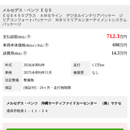
メルセデス・ベンツ ＥＱＳ
ＥＱＳ４５０プラス ＡＭＧライン デジタルインテリアパッケー ジ
リアコンフォートパッケージ ＭＢＵＸリアエンターテイメントシステム
パッケージ
712.3
支払総額
万円
(税込)
698
車両本体価格
万円
(税込)(リ済込)
14.3
諸費用
万円
(税込)
年式
2024(令和6)年
走行
1.2万km
車検
2027(令和9)年11月
修復歴
なし
法定整備
整備無
保証
[保証付]：24ヶ月・走行無制限
メルセデス・ベンツ 沖縄サーティファイドカーセンター （株）ヤナセ
浦添市牧港１－１１－２４