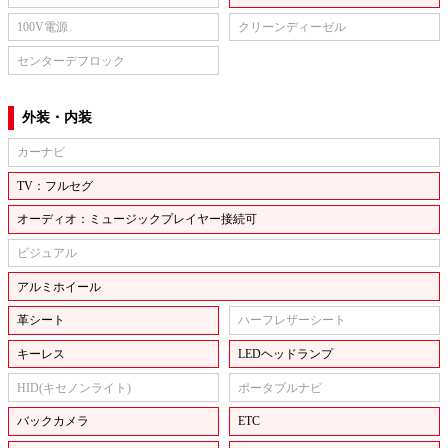
100V電源
クリーンディーゼル
センターデフロック
外装・内装
カーナビ
TV：フルセグ
オーディオ：ミュージックプレイヤー接続可
ビジュアル
アルミホイール
革シート
ハーフレザーシート
キーレス
LEDヘッドランプ
HID(キセノンライト)
ポータブルナビ
バックカメラ
ETC