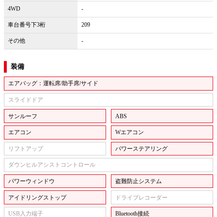
4WD
-
車台番号下3桁
209
その他
-
装備
エアバッグ：運転席/助手席/サイド
スライドドア
サンルーフ
ABS
エアコン
Wエアコン
リフトアップ
パワーステアリング
ダウンヒルアシストコントロール
パワーウィンドウ
盗難防止システム
アイドリングストップ
ドライブレコーダー
USB入力端子
Bluetooth接続