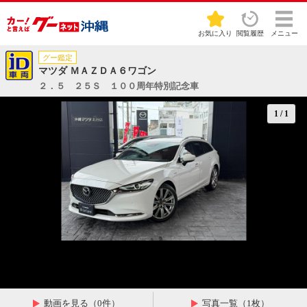
お気に入り
閲覧履歴
メニュー
グー鑑定
マツダ ＭＡＺＤＡ６ワゴン
２．５ ２５Ｓ １００周年特別記念車
1
/
1
動画を見る（0件）
写真一覧（1枚）