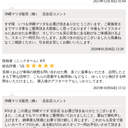
2025年12月30日 01:04
沖縄マツダ販売（株） 北谷店コメント
すず様 いつも沖縄マツダをお選び頂きありがとうございます。ご家族皆さ
までマツダ車をご愛用頂き大変嬉しく思っております！今後もライフスタイ
ルにあわせたお車選び、そしていつも安心安全に走る歓びをご体感頂けるよ
う、スタッフ一同尽力いたします。お気づきの点などございましたら気兼ね
なくご相談ください。引き続き宜しくお願いいたします。
2026年01月06日 13:29
投稿者（ニックネーム）KN
総合評価：
5
点
見積りおよび車両の状態を問い合わせた際、直ぐに返事をいただき、訪問したと
きも丁寧な説明で、こちらの思案中も無理強いなどなく、ゆっくりと検討する時
間をいただけました。 購入後のアフターケアもしっかりしてます。
2025年10月04日 15:52
沖縄マツダ販売（株） 北谷店コメント
KNさま この度は 沖縄マツダ 北谷店 をお選び頂きありがとうございます。
また、これまでもマツダ車をご愛用頂いておりましたこと、重ねて御礼申し
上げます。 納車後も快適にお乗り頂け嬉しく存じます。 これからも安全で楽
しいカーライフのため、走る歓びのためスタッフ一同お手伝いさせて頂きま