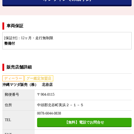
車両保証
[保証付]：12ヶ月・走行無制限
整備付
販売店舗詳細
ディーラー
グー鑑定加盟店
沖縄マツダ販売（株） 北谷店
郵便番号
〒904-0115
住所
中頭郡北谷町美浜２－１－５
0078-6044-0838
TEL
【無料】電話でお問合せ