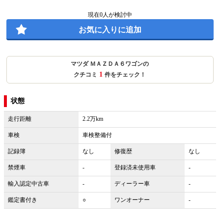
現在
0
人が検討中
お気に入りに追加
マツダ ＭＡＺＤＡ６ワゴンの
1
クチコミ
件をチェック！
状態
走行距離
2.2万km
車検
車検整備付
記録簿
なし
修復歴
なし
禁煙車
-
登録済未使用車
-
輸入認定中古車
-
ディーラー車
-
鑑定書付き
○
ワンオーナー
-