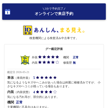
1分で予約完了
オンラインで来店予約
検査機関による検査済み中古車です。
グー鑑定評価
外装
機関
正常
内装
修復歴
無
鑑定日 2026-05-21
車体
5
（車両外装）
気になるようなキズやへこみがあった場合は綺麗に補修済みですが、 小
さなキズやヘコミが残っている場合もあります。
内装
4
（内装状態）
気になる汚れ等が、部分的にあります。
機関
正常
主要機関に不具合はありません。