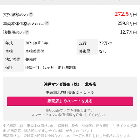
272.5
支払総額
万円
(税込)
259.8
車両本体価格
万円
(税込)
(リ済込)
12.7
諸費用
万円
(税込)
年式
2021(令和3)年
走行
2.2万km
車検
車検整備付
修復歴
なし
法定整備
整備付
保証
[保証付]：12ヶ月・走行無制限
沖縄マツダ販売（株） 北谷店
中頭郡北谷町美浜２－１－５
販売店までのルートを見る
※Googleマップを使用します。
スマートフォンの位置情報をONにしてください。
支払総額には、車両本体価格の他、保険料、税金、登録等に伴う費用、リサイクル預託
金 相当額等、購入時に必要な全ての費用が含まれています。
当該価格は、登録等の時期や地域などについて一定の条件を付した価格になります。