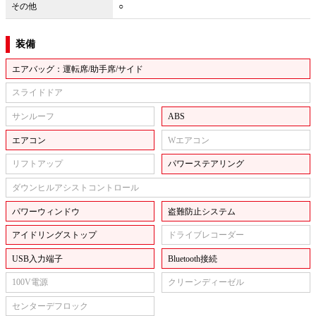
その他
○
装備
エアバッグ：運転席/助手席/サイド
スライドドア
サンルーフ
ABS
エアコン
Wエアコン
リフトアップ
パワーステアリング
ダウンヒルアシストコントロール
パワーウィンドウ
盗難防止システム
アイドリングストップ
ドライブレコーダー
USB入力端子
Bluetooth接続
100V電源
クリーンディーゼル
センターデフロック