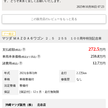
す。 どうぞ末永く宜しくお願いいたします。
2025年10月06日 07:23
この販売店のレビューをもっと見る
グー鑑定
マツダ ＭＡＺＤＡ６ワゴン
２．５ ２５Ｓ １００周年特別記念車
272.5
支払総額
万円
(税込)
259.8
車両本体価格
万円
(税込)(リ済込)
12.7
諸費用
万円
(税込)
年式
2021(令和3)年
走行
2.2万km
車検
車検整備付
修復歴
なし
法定整備
整備付
保証
[保証付]：12ヶ月・走行無制限
沖縄マツダ販売（株） 北谷店