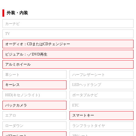
外装・内装
カーナビ
TV
オーディオ：CDまたはCDチェンジャー
ビジュアル：-／DVD再生
アルミホイール
革シート
ハーフレザーシート
キーレス
LEDヘッドランプ
HID(キセノンライト)
ポータブルナビ
バックカメラ
ETC
エアロ
スマートキー
ローダウン
ランフラットタイヤ
パワーシート
3列シート