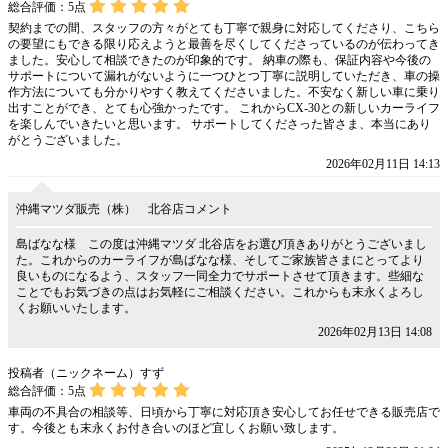
総合評価：
5
点
契約までの間、スタッフの方々がとても丁寧で親身に対応してくださり、こちら
の要望にもできる限り応えようと最善を尽くしてくださっているのが伝わってき
ました。安心して相談できたのが印象的です。 納車の際も、保証内容や今後の
サポートについて漏れがないように一つひとつ丁寧に説明していただき、車の操
作方法についても分かりやすく教えてくださいました。不安なく新しい車に乗り
出すことができ、とても心強かったです。 これからCX-30との新しいカーライフ
を楽しんでいきたいと思います。 サポートしてくださった皆さま、本当にあり
がとうございました。
2026年02月11日 14:13
沖縄マツダ販売（株） 北谷店コメント
島ばなな様 この度は沖縄マツダ 北谷店をお選び頂きありがとうございまし
た。これからのカーライフが島ばなな様、そしてご家族皆さまにとってより
良いものになるよう、スタッフ一同全力でサポートさせて頂きます。些細な
ことでもお気づきの点はお気軽にご相談ください。これからも末永くよろし
くお願いいたします。
2026年02月13日 14:08
投稿者（ニックネーム）すず
総合評価：
5
点
車両の不具合の相談等、日頃から丁寧に対応頂き安心してお任せできる販売店で
す。今後とも末永くお付き合いのほど宜しくお願い致します。