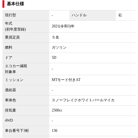
基本仕様
現行型
-
ハンドル
右
年式
2021(令和3)年
(初年度登録)
乗員定員
５名
燃料
ガソリン
ドア
5D
エコカー減税
-
対象車
ミッション
MTモード付きAT
過給器
-
車体色
スノーフレイクホワイトパールマイカ
排気量
2500cc
4WD
-
車台番号下3桁
136