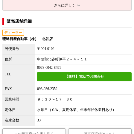
さらに詳しく
販売店舗詳細
ディーラー
琉球日産自動車（株） 北谷店
郵便番号
〒904-0102
住所
中頭郡北谷町伊平２－４－１１
0078-6042-8491
TEL
【無料】電話でお問合せ
FAX
098-936-2352
営業時間
９：３０〜１７：３０
定休日
水曜日（ＧＷ、夏期休業、年末年始休業日あり）
在庫台数
33