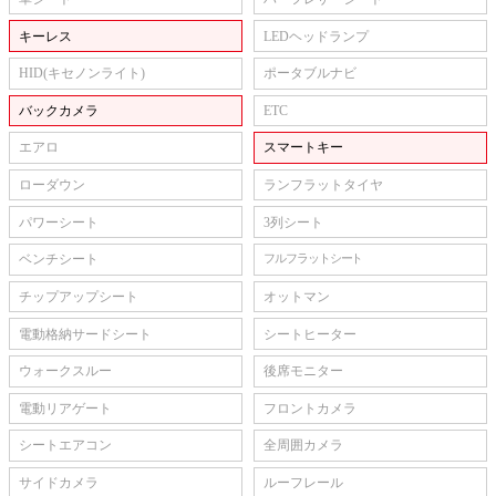
キーレス
LEDヘッドランプ
HID(キセノンライト)
ポータブルナビ
バックカメラ
ETC
エアロ
スマートキー
ローダウン
ランフラットタイヤ
パワーシート
3列シート
ベンチシート
フルフラットシート
チップアップシート
オットマン
電動格納サードシート
シートヒーター
ウォークスルー
後席モニター
電動リアゲート
フロントカメラ
シートエアコン
全周囲カメラ
サイドカメラ
ルーフレール