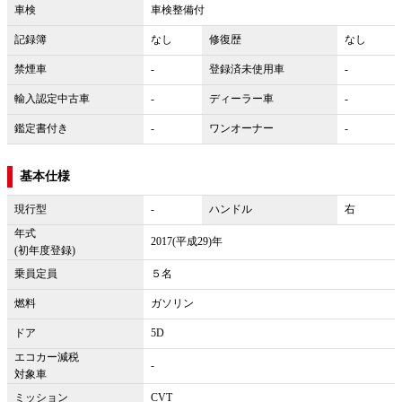
車検
車検整備付
記録簿
なし
修復歴
なし
禁煙車
-
登録済未使用車
-
輸入認定中古車
-
ディーラー車
-
鑑定書付き
-
ワンオーナー
-
基本仕様
現行型
-
ハンドル
右
年式
2017(平成29)年
(初年度登録)
乗員定員
５名
燃料
ガソリン
ドア
5D
エコカー減税
-
対象車
ミッション
CVT