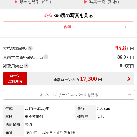
動画を見る（0件）
写真一覧（34枚）
360度の写真を見る
内装1
95.8
支払総額
万円
(税込)
86.9
車両本体価格
万円
(税込)
(リ済込)
8.9
諸費用
万円
(税込)
ローン
17,300
月々
円
通常ローン
ご利用時
オプションサービスのパックを見る
年式
2017(平成29)年
走行
3.9万km
車検
車検整備付
修復歴
なし
法定整備
整備付
保証
[保証付]：12ヶ月・走行無制限