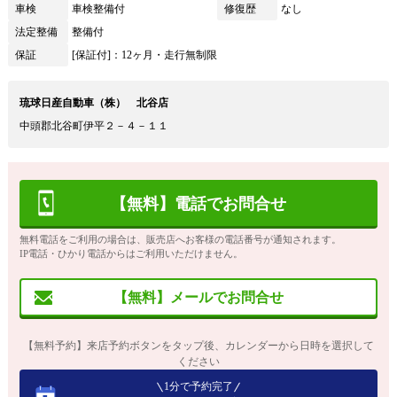
車検
車検整備付
修復歴
なし
法定整備
整備付
保証
[保証付]：12ヶ月・走行無制限
琉球日産自動車（株） 北谷店
中頭郡北谷町伊平２－４－１１
【無料】電話でお問合せ
無料電話をご利用の場合は、販売店へお客様の電話番号が通知されます。
IP電話・ひかり電話からはご利用いただけません。
【無料】メールでお問合せ
【無料予約】来店予約ボタンをタップ後、カレンダーから日時を選択して
ください
1分で予約完了