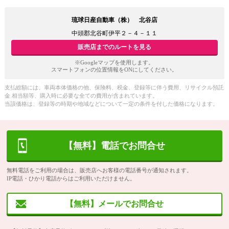
琉球日産自動車（株） 北谷店
中頭郡北谷町伊平２－４－１１
販売店までのルートを見る
※Googleマップを使用します。
スマートフォンの位置情報をONにしてください。
支払総額には、車両本体価格の他、保険料、税金、登録等に伴う費用、リサイクル預託
金 相当額等、購入時に必要な全ての費用が含まれています。
当該価格は、登録等の時期や地域などについて一定の条件を付した価格になります。
【無料】電話でお問合せ
無料電話をご利用の場合は、販売店へお客様の電話番号が通知されます。
IP電話・ひかり電話からはご利用いただけません。
【無料】メールでお問合せ