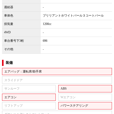
過給器
-
車体色
ブリリアントホワイトパール３コートパール
排気量
1200cc
4WD
-
車台番号下3桁
696
その他
-
装備
エアバッグ：運転席/助手席
スライドドア
サンルーフ
ABS
エアコン
Wエアコン
リフトアップ
パワーステアリング