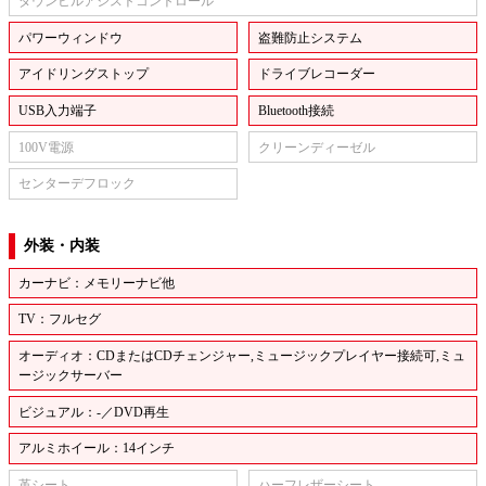
ダウンヒルアシストコントロール
パワーウィンドウ
盗難防止システム
アイドリングストップ
ドライブレコーダー
USB入力端子
Bluetooth接続
100V電源
クリーンディーゼル
センターデフロック
外装・内装
カーナビ：メモリーナビ他
TV：フルセグ
オーディオ：CDまたはCDチェンジャー,ミュージックプレイヤー接続可,ミュ
ージックサーバー
ビジュアル：-／DVD再生
アルミホイール：14インチ
革シート
ハーフレザーシート