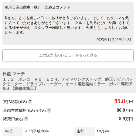
琉球日産自動車（株） 北谷店コメント
Kさん。とても嬉しい口コミありがとうございます。 そして、おクルマを気
に入っていただきありがとうございます。 クルマを見るたびに大切にされて
いる様子が伺え、スタッフ一同嬉しく思います。 今後とも、よろしくお願い
いたします。
2023年11月25日 14:35
この販売店のレビューをもっと見る
日産 マーチ
１．２ ボレロ ＡＵＴＥＣＨ、アイドリングストップ、純正ナビ／バッ
クモニター、ドライブレコーダー、オート電動格納ミラー、ボレロ専用ア
ルミ【防錆未施工】
95.8
支払総額
万円
(税込)
86.9
車両本体価格
万円
(税込)(リ済込)
8.9
諸費用
万円
(税込)
年式
2017(平成29)年
走行
3.9万km