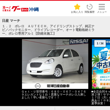
お気に入り
閲覧履歴
メニュー
日産 マーチ
１．２ ボレロ ＡＵＴＥＣＨ、アイドリングストップ、純正ナ
ビ／バックモニター、ドライブレコーダー、オート電動格納ミラ
ー、ボレロ専用アルミ【防錆未施工】
1
/
34
Ｇｅｔ－Ｕ管理番号：６８０－０６７－０４７６
■全店合同キ
９エレガントな１台！貴重なマーチボレロ入庫し
第２弾！サマ
ました！早い者勝ちです！！
１７日（月）
典あり！※８
夏季休業！