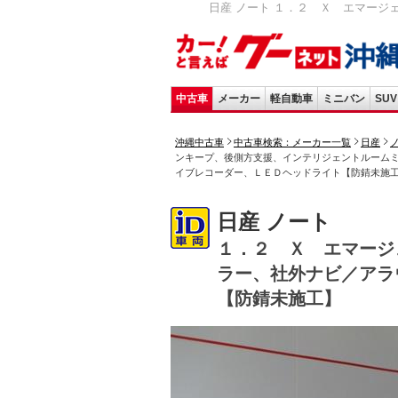
日産 ノート １．２ Ｘ エマージ
中古車
メーカー
軽自動車
ミニバン
SUV
沖縄中古車
中古車検索：メーカー一覧
日産
ンキープ、後側方支援、インテリジェントルーム
イブレコーダー、ＬＥＤヘッドライト【防錆未施
日産 ノート
１．２ Ｘ エマージ
ラー、社外ナビ／アラ
【防錆未施工】