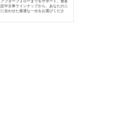
らアフターフォローまでをサポート。豊富
認定中古車ラインナップから、あなたのニ
ズに合わせた最適な一台をお選びくださ
。