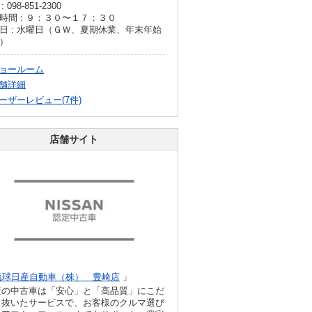
: 098-851-2300
時間 : ９：３０〜１７：３０
日 : 水曜日（ＧＷ、夏期休業、年末年始
）
ョールーム
舗詳細
ーザーレビュー(7件)
店舗サイト
琉球日産自動車（株） 豊崎店
」
産の中古車は「安心」と「高品質」にこだ
り抜いたサービスで、お客様のクルマ選び