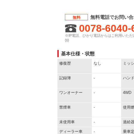
無料電話でお問い合
無料
0078-6040-
※IP電話、ひかり電話からはご利用いただけ
00
基本仕様・状態
修復歴
なし
ミッ
記録簿
-
ハン
ワンオーナー
-
4WD
禁煙車
-
使用
未使用車
-
過給
ディーラー車
-
乗車