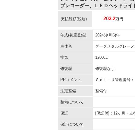
ブレコーダー、ＬＥＤヘッドライ
203.2
支払総額
(税込)
万円
年式(初度登録)
2024(令和6)年
車体色
ダークメタルグレーメ
排気
1200cc
修復歴
修復歴なし
PRコメント
Ｇｅｔ－Ｕ管理番号：
法定整備
整備付
整備について
保証
[保証付]：12ヶ月・
保証について