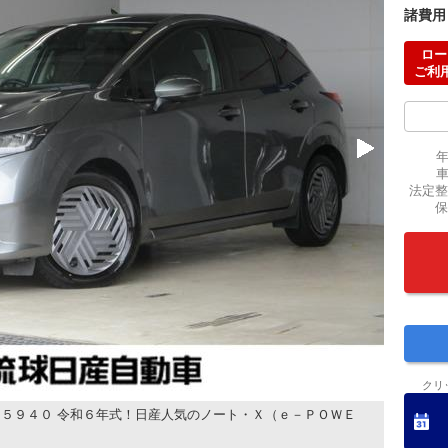
諸費用
ロー
ご利
法定整
保
クリ
５９４０ 令和６年式！日産人気のノート・Ｘ（ｅ－ＰＯＷＥ