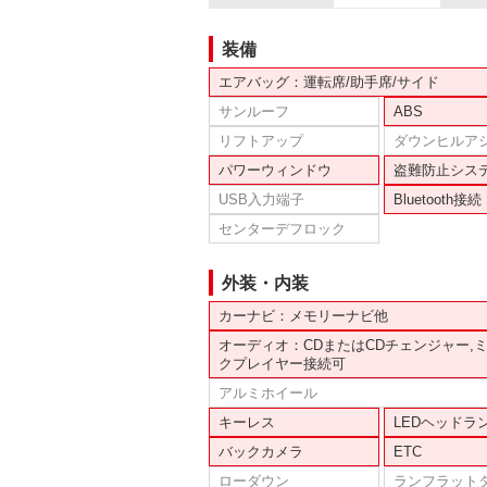
装備
エアバッグ：運転席/助手席/サイド
サンルーフ
ABS
リフトアップ
ダウンヒルア
パワーウィンドウ
盗難防止シス
USB入力端子
Bluetooth接続
センターデフロック
外装・内装
カーナビ：メモリーナビ他
オーディオ：CDまたはCDチェンジャー,
クプレイヤー接続可
アルミホイール
キーレス
LEDヘッドラ
バックカメラ
ETC
ローダウン
ランフラット