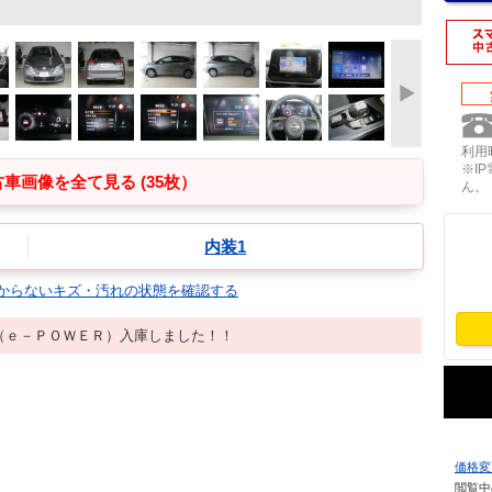
利用時
※I
車画像を全て見る (35枚）
ん。
内装1
からないキズ・汚れの状態を確認する
（ｅ－ＰＯＷＥＲ）入庫しました！！
価格変
閲覧中