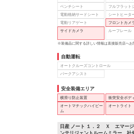
ベンチシート
フルフラット
電動格納サードシート
シートヒータ
電動リアゲート
フロントカメ
サイドカメラ
ルーフレール
※装備品に関する詳しい情報は直接販売店へお
自動運転
オートクルーズコントロール
パークアシスト
安全装備エリア
横滑り防止装置
衝突安全ボデ
オートマチックハイビー
オートライト
ム
日産 ノート １．２ Ｘ エマー
ンテリジェントルームミラー、社