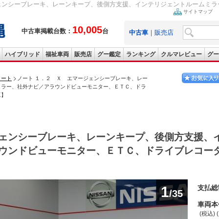
ェンシーブレーキ、レーンキープ、後側方支援、インテリジェントルームミラー
サイトマップ
10,005
中古車掲載台数：
台
中古車
｜
販売店
ハイブリッド
福祉車両
販売店
グー鑑定
ランキング
クルマレビュー
グー
ノート
ノート １．２ Ｘ エマージェンシーブレーキ、レー
ミラー、社外ナビ／アラウンドビューモニター、ＥＴＣ、ドラ
工】
ェンシーブレーキ、レーンキープ、後側方支援、
ウンドビューモニター、ＥＴＣ、ドライブレコー
1
支払総
/35
車両本
(税込) 