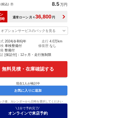
8.5
(税込)
万円
ン
36,800
通常ローン
月々
円
用時
オプションサービスのパックを見る
年式
2024(令和6)年
走行
4.0万km
車検
車検整備付
修復歴
なし
備
整備付
証
[保証付]：12ヶ月・走行無制限
無料見積・在庫確認する
現在
1
人が検討中
お気に入りに追加
ック後、カレンダーから日時を選択してください
1分で予約完了
オンラインで来店予約