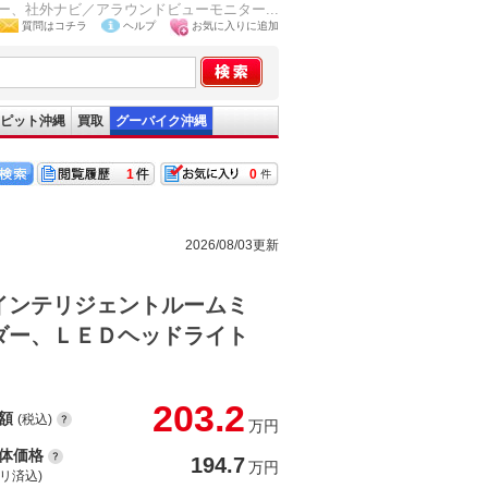
、社外ナビ／アラウンドビューモニター...
質問はコチラ
ヘルプ
お気に入りに追加
ピット沖縄
買取
グーバイク沖縄
1
0
2026/08/03更新
インテリジェントルームミ
ダー、ＬＥＤヘッドライト
203.2
額
(税込)
万円
体価格
194.7
万円
(リ済込)