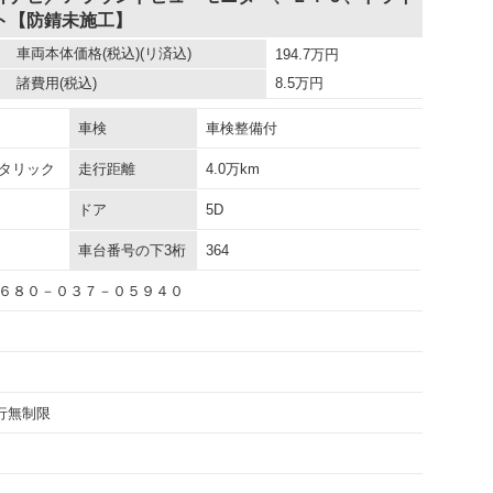
ト【防錆未施工】
車両本体価格
(税込)(リ済込)
194.7
万円
諸費用
(税込)
8.5
万円
車検
車検整備付
タリック
走行距離
4.0万km
ドア
5D
車台番号の下3桁
364
６８０－０３７－０５９４０
走行無制限