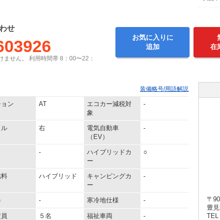
わせ
お気に入りに
603926
追加
在
ません。 利用時間帯 8：00〜22：
装備略号/用語解説
ション
AT
エコカー減税対
-
象
ドル
右
電気自動車
-
（EV）
-
ハイブリッドカ
○
ー
燃料
ハイブリッド
キャンピングカ
-
ー
〒90
器
-
寒冷地仕様
-
豊見
定員
５名
福祉車両
-
TEL 