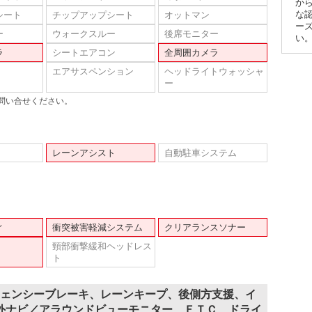
か
な
シート
チップアップシート
オットマン
ー
ー
ウォークスルー
後席モニター
い
ラ
シートエアコン
全周囲カメラ
エアサスペンション
ヘッドライトウォッシャ
ー
問い合せください。
レーンアシスト
自動駐車システム
ィ
衝突被害軽減システム
クリアランスソナー
頸部衝撃緩和ヘッドレス
ト
ジェンシーブレーキ、レーンキープ、後側方支援、イ
外ナビ／アラウンドビューモニター、ＥＴＣ、ドライ