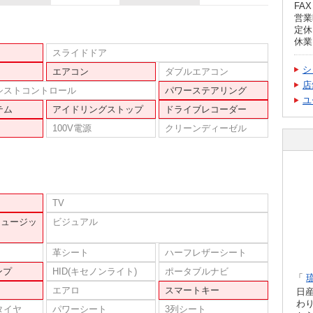
FAX 
営業
定休
休業
スライドドア
シ
エアコン
ダブルエアコン
店
シストコントロール
パワーステアリング
ユ
テム
アイドリングストップ
ドライブレコーダー
100V電源
クリーンディーゼル
TV
ミュージッ
ビジュアル
革シート
ハーフレザーシート
ンプ
HID(キセノンライト)
ポータブルナビ
「
エアロ
スマートキー
日
わ
タイヤ
パワーシート
3列シート