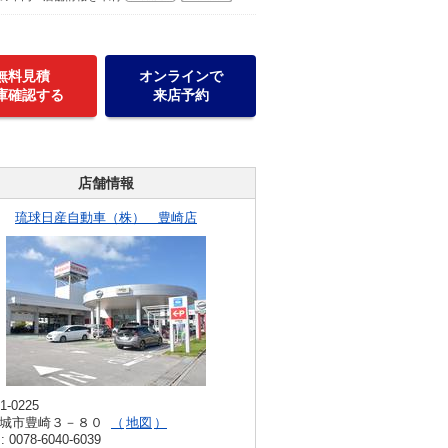
無料見積
オンラインで
庫確認する
来店予約
店舗情報
琉球日産自動車（株） 豊崎店
1-0225
城市豊崎３－８０
地図
: 0078-6040-6039