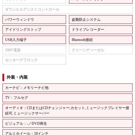
ダウンヒルアシストコントロール
パワーウィンドウ
盗難防止システム
アイドリングストップ
ドライブレコーダー
USB入力端子
Bluetooth接続
100V電源
クリーンディーゼル
センターデフロック
外装・内装
カーナビ：メモリーナビ他
TV：フルセグ
オーディオ：CDまたはCDチェンジャー,カセット,ミュージックプレイヤー接
続可,ミュージックサーバー
ビジュアル：-／DVD再生
アルミホイール：18インチ