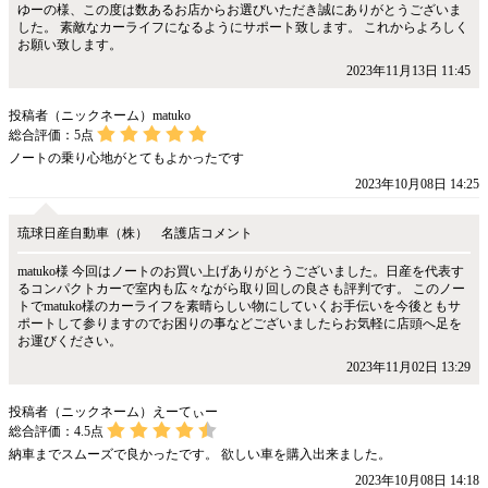
ゆーの様、この度は数あるお店からお選びいただき誠にありがとうございま
した。 素敵なカーライフになるようにサポート致します。 これからよろしく
お願い致します。
2023年11月13日 11:45
投稿者（ニックネーム）matuko
総合評価：
5
点
ノートの乗り心地がとてもよかったです
2023年10月08日 14:25
琉球日産自動車（株） 名護店コメント
matuko様 今回はノートのお買い上げありがとうございました。日産を代表す
るコンパクトカーで室内も広々ながら取り回しの良さも評判です。 このノー
トでmatuko様のカーライフを素晴らしい物にしていくお手伝いを今後ともサ
ポートして参りますのでお困りの事などございましたらお気軽に店頭へ足を
お運びください。
2023年11月02日 13:29
投稿者（ニックネーム）えーてぃー
総合評価：
4.5
点
納車までスムーズで良かったです。 欲しい車を購入出来ました。
2023年10月08日 14:18