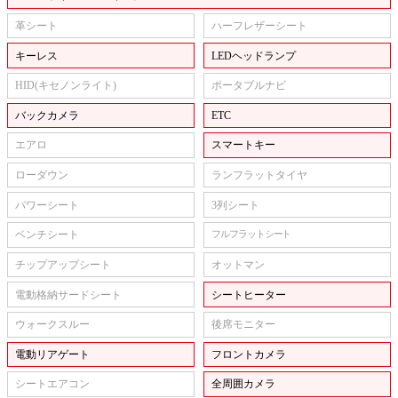
革シート
ハーフレザーシート
キーレス
LEDヘッドランプ
HID(キセノンライト)
ポータブルナビ
バックカメラ
ETC
エアロ
スマートキー
ローダウン
ランフラットタイヤ
パワーシート
3列シート
ベンチシート
フルフラットシート
チップアップシート
オットマン
電動格納サードシート
シートヒーター
ウォークスルー
後席モニター
電動リアゲート
フロントカメラ
シートエアコン
全周囲カメラ