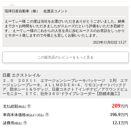
琉球日産自動車（株） 名護店コメント
えーてぃー様 この度は当社をお選びいただきありがとうございました。納車
まで少々お時間をいただきましたがスムーズだという評価をいただき恐縮で
す。 えーてぃー様のこれからの人生を共に歩むルークスのお世話をしっかり
とサポート致しますので今後とも宜しくお願いいたします。
2023年11月02日 13:27
この販売店のレビューをもっと見る
日産 エクストレイル
２．０ ２０Ｘｔｔ エマージェンシーブレーキパッケージ ２列 エマ
ージェンシーブレーキ、ＡＬＬＭＯＤＥ４×４、リモコンオートバックド
ア、防水シート＆ラゲッジ、日産コネクト７インチナビ／アラウンドビュ
ーモニター、ＥＴＣ、社外３６０°ドライブレコーダー【防錆未施工】
209
支払総額
万円
(税込)
196.9
車両本体価格
万円
(税込)(リ済込)
12.1
諸費用
万円
(税込)