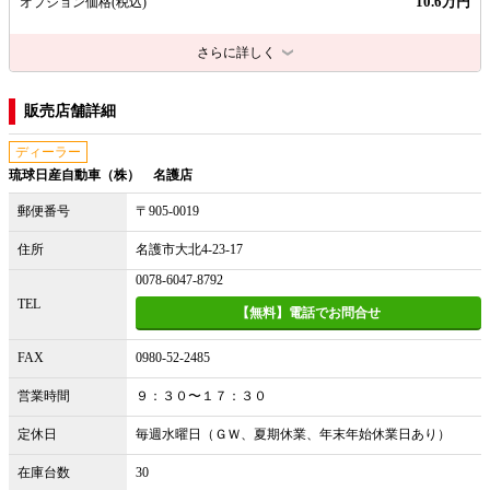
10.6万円
オプション価格
(税込)
さらに詳しく
販売店舗詳細
ディーラー
琉球日産自動車（株） 名護店
郵便番号
〒905-0019
住所
名護市大北4-23-17
0078-6047-8792
TEL
【無料】電話でお問合せ
FAX
0980-52-2485
営業時間
９：３０〜１７：３０
定休日
毎週水曜日（ＧＷ、夏期休業、年末年始休業日あり）
在庫台数
30