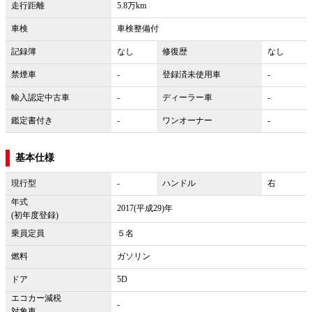
走行距離
5.8万km
車検
車検整備付
記録簿
なし
修復歴
なし
禁煙車
-
登録済未使用車
-
輸入認定中古車
-
ディーラー車
-
鑑定書付き
-
ワンオーナー
-
基本仕様
現行型
-
ハンドル
右
年式
2017(平成29)年
(初年度登録)
乗員定員
５名
燃料
ガソリン
ドア
5D
エコカー減税
-
対象車