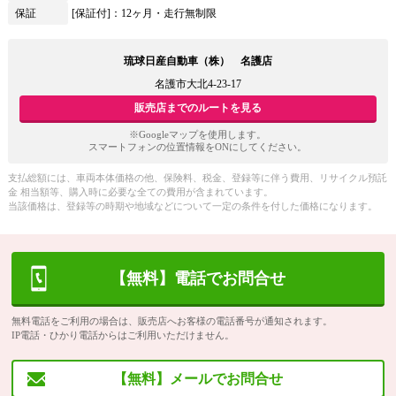
保証
[保証付]：12ヶ月・走行無制限
琉球日産自動車（株） 名護店
名護市大北4-23-17
販売店までのルートを見る
※Googleマップを使用します。
スマートフォンの位置情報をONにしてください。
支払総額には、車両本体価格の他、保険料、税金、登録等に伴う費用、リサイクル預託
金 相当額等、購入時に必要な全ての費用が含まれています。
当該価格は、登録等の時期や地域などについて一定の条件を付した価格になります。
【無料】電話でお問合せ
無料電話をご利用の場合は、販売店へお客様の電話番号が通知されます。
IP電話・ひかり電話からはご利用いただけません。
【無料】メールでお問合せ