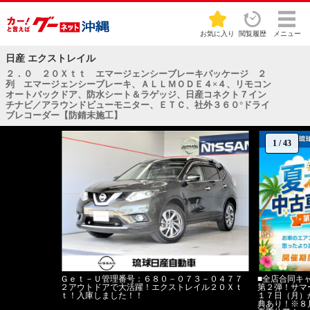
お気に入り
閲覧履歴
メニュー
日産 エクストレイル
２．０ ２０Ｘｔｔ エマージェンシーブレーキパッケージ ２
列 エマージェンシーブレーキ、ＡＬＬＭＯＤＥ４×４、リモコン
オートバックドア、防水シート＆ラゲッジ、日産コネクト７イン
チナビ／アラウンドビューモニター、ＥＴＣ、社外３６０°ドライ
ブレコーダー【防錆未施工】
1
/
43
Ｇｅｔ－Ｕ管理番号：６８０－０７３－０４７７
■全店合同キ
２アウトドアで大活躍！エクストレイル２０Ｘｔ
第２弾！サマ
ｔ！入庫しました！！
１７日（月）
典あり！※８