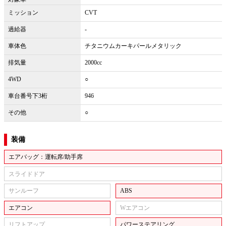
ミッション
CVT
過給器
-
車体色
チタニウムカーキパールメタリック
排気量
2000cc
4WD
○
車台番号下3桁
946
その他
○
装備
エアバッグ：運転席/助手席
スライドドア
サンルーフ
ABS
エアコン
Wエアコン
リフトアップ
パワーステアリング