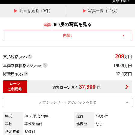
夏季休業！
動画を見る（0件）
写真一覧（43枚）
360度の写真を見る
内装1
209
支払総額
万円
(税込)
196.9
車両本体価格
万円
(税込)
(リ済込)
12.1
諸費用
万円
(税込)
ローン
37,900
月々
円
通常ローン
ご利用時
オプションサービスのパックを見る
年式
2017(平成29)年
走行
5.8万km
車検
車検整備付
修復歴
なし
法定整備
整備付