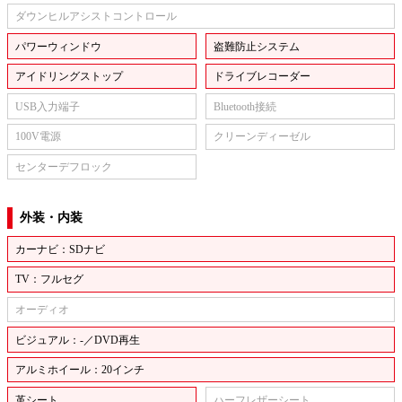
ダウンヒルアシストコントロール
パワーウィンドウ
盗難防止システム
アイドリングストップ
ドライブレコーダー
USB入力端子
Bluetooth接続
100V電源
クリーンディーゼル
センターデフロック
外装・内装
カーナビ：SDナビ
TV：フルセグ
オーディオ
ビジュアル：-／DVD再生
アルミホイール：20インチ
革シート
ハーフレザーシート