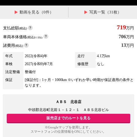
動画を見る（0件）
写真一覧（31枚）
719
支払総額
万円
(税込)
706
車両本体価格
万円
(税込)
(リ済込)
13
諸費用
万円
(税込)
年式
2022(令和4)年
走行
4.1万km
車検
2027(令和9)年7月
修復歴
なし
法定整備
整備付
保証
[保証付]：1ヶ月・1000km ※いずれか早い時期が保証適用の条件と
なります。
ＡＢＳ 北谷店
中頭郡北谷町北前１－１２－１ ＡＢＳ北谷ビル
販売店までのルートを見る
※Googleマップを使用します。
スマートフォンの位置情報をONにしてください。