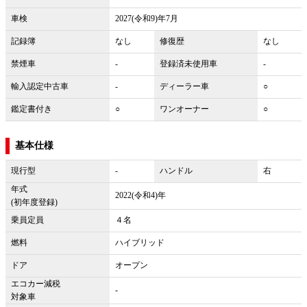
車検
2027(令和9)年7月
記録簿
なし
修復歴
なし
禁煙車
-
登録済未使用車
-
輸入認定中古車
-
ディーラー車
○
鑑定書付き
○
ワンオーナー
○
基本仕様
現行型
-
ハンドル
右
年式
2022(令和4)年
(初年度登録)
乗員定員
４名
燃料
ハイブリッド
ドア
オープン
エコカー減税
-
対象車