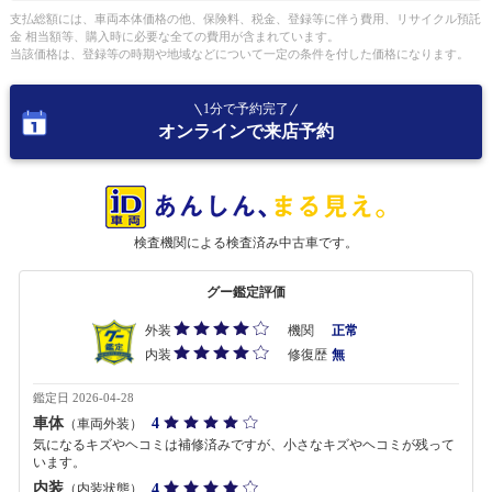
支払総額には、車両本体価格の他、保険料、税金、登録等に伴う費用、リサイクル預託
金 相当額等、購入時に必要な全ての費用が含まれています。
当該価格は、登録等の時期や地域などについて一定の条件を付した価格になります。
1分で予約完了
オンラインで来店予約
検査機関による検査済み中古車です。
グー鑑定評価
外装
機関
正常
内装
修復歴
無
鑑定日 2026-04-28
車体
4
（車両外装）
気になるキズやヘコミは補修済みですが、小さなキズやヘコミが残って
います。
内装
4
（内装状態）