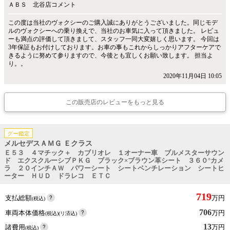
ＡＢＳ 北谷店コメント
この度は当社のヴォクシーのご購入誠にありがとうございました。同じモデ
ルのヴォクシーへの乗り換えで、当社のお車気に入って頂きました。 レビュ
ーも満点の評価して頂きまして、スタッフ一同大変嬉しく思います。 今回は
3年保証もお付けしております。お車の事もこれからしっかりアフターケアで
きるように努めて参りますので、今後とも宜しくお願い致します。 担当よ
り。。
2020年11月04日 10:05
この販売店のレビューをもっと見る
グー鑑定
メルセデスＡＭＧ Ｅクラス
Ｅ５３ ４マチック＋ カブリオレ １オーナー車 ブルメスターサウン
ド エクスクルーシブＰＫＧ ブラック×ブラウン革シート ３６０°カメ
ラ ２０インチＡＷ パワーシート シートベンチレーション シートヒ
ーター ＨＵＤ ドラレコ ＥＴＣ
719
支払総額
万円
(税込)
706
車両本体価格
万円
(税込)(リ済込)
13
諸費用
万円
(税込)