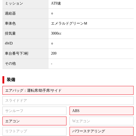
ミッション
AT9速
過給器
○
車体色
エメラルドグリーンＭ
排気量
3000cc
4WD
○
車台番号下3桁
209
その他
-
装備
エアバッグ：運転席/助手席/サイド
スライドドア
サンルーフ
ABS
エアコン
Wエアコン
リフトアップ
パワーステアリング