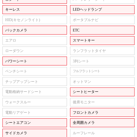
キーレス
LEDヘッドランプ
HID(キセノンライト)
ポータブルナビ
バックカメラ
ETC
エアロ
スマートキー
ローダウン
ランフラットタイヤ
パワーシート
3列シート
ベンチシート
フルフラットシート
チップアップシート
オットマン
電動格納サードシート
シートヒーター
ウォークスルー
後席モニター
電動リアゲート
フロントカメラ
シートエアコン
全周囲カメラ
サイドカメラ
ルーフレール