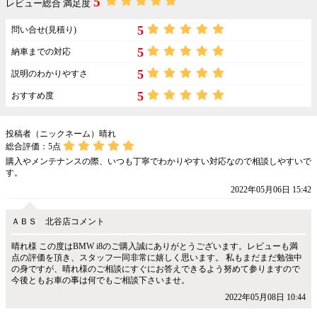
5
レビュー総合 満足度
5
問い合せ(見積り)
5
納車までの対応
5
説明のわかりやすさ
5
おすすめ度
投稿者（ニックネーム）晴れ
総合評価：
5
点
購入やメンテナンスの際、いつも丁寧でわかりやすい対応なので相談しやすいで
す。
2022年05月06日 15:42
ＡＢＳ 北谷店コメント
晴れ様 この度はBMW i8のご購入誠にありがとうございます。レビューも満
点の評価を頂き、スタッフ一同非常に嬉しく思います。 私もまだまだ勉強中
の身ですが、晴れ様のご相談にすぐにお答えできるよう努めて参りますので
今後ともお車の事は何でもご相談下さいませ。
2022年05月08日 10:44