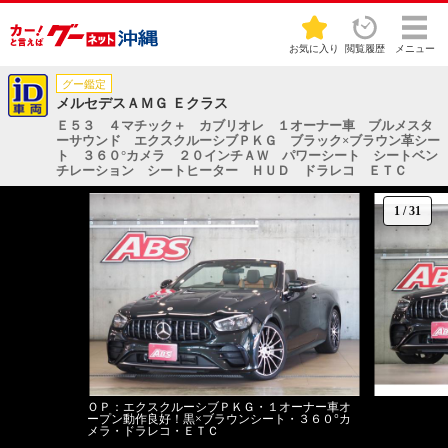
お気に入り
閲覧履歴
メニュー
グー鑑定
メルセデスＡＭＧ Ｅクラス
Ｅ５３ ４マチック＋ カブリオレ １オーナー車 ブルメスタ
ーサウンド エクスクルーシブＰＫＧ ブラック×ブラウン革シー
ト ３６０°カメラ ２０インチＡＷ パワーシート シートベン
チレーション シートヒーター ＨＵＤ ドラレコ ＥＴＣ
1
/
31
ＯＰ：エクスクルーシブＰＫＧ・１オーナー車オ
ープン動作良好！黒×ブラウンシート・３６０°カ
メラ・ドラレコ・ＥＴＣ