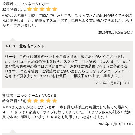
投稿者（ニックネーム）ひー
総合評価：
5
点
他のお店の車と比較して悩んでいたところ、スタッフさんの応対が良くてABSさ
んに即決しました。納車までスムーズで、気持ちよく買い物ができました。あり
がとうございました。
2021年02月05日 20:17
ＡＢＳ 北谷店コメント
ひー様、この度は弊社のセレナをご購入頂き、誠にありがとうございまし
た。 レビューも満点の評価を頂き、スタッフ一同大変嬉しく思います。 まだ
まだ私も勉強中の身ではございますが、お客様に満足頂けるように努めて参
ります。 また今後共、ご要望などございましたらしっかりアフターフォロー
をさせて頂きますのでいつでもお気軽にご相談下さいませ。 担当より。。
2021年02月06日 18:50
投稿者（ニックネーム）VOXY II
総合評価：
5
点
A BＳさんありがとうございます！ 車も見た時以上に綺麗にして貰って最高で
す！！ さっそく家族でドライブに行ってきました。 スタッフさんの対応！大満
足で本当に感謝しています！ 今後とも利用したいと思いました！
2020年11月03日 03:05