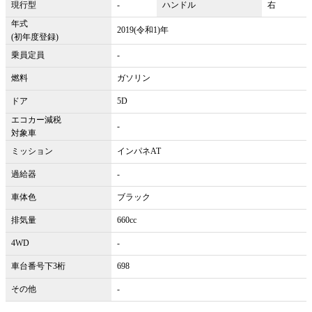
現行型
-
ハンドル
右
年式
2019(令和1)年
(初年度登録)
乗員定員
-
燃料
ガソリン
ドア
5D
エコカー減税
-
対象車
ミッション
インパネAT
過給器
-
車体色
ブラック
排気量
660cc
4WD
-
車台番号下3桁
698
その他
-