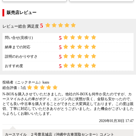
販売店レビュー
5
レビュー総合 満足度
5
問い合せ(見積り)
5
納車までの対応
5
説明のわかりやすさ
5
おすすめ度
投稿者（ニックネーム）kazu
総合評価：
5
点
N-BOXを購入させていただきました。他社のN-BOXも何件か見たのですが、カ
ースマイルさんの車がボディ、エンジン共に状態が良く、金額も安かったので、
とても良い中古車を購入することができたと大変満足しております。この度は親
切、丁寧に対応していただきありがとうございました。また機会がございました
らよろしくお願いいたします。
2026年01月30日 17:47
カースマイル ２号豊見城店（沖縄中古車買取センター）コメント