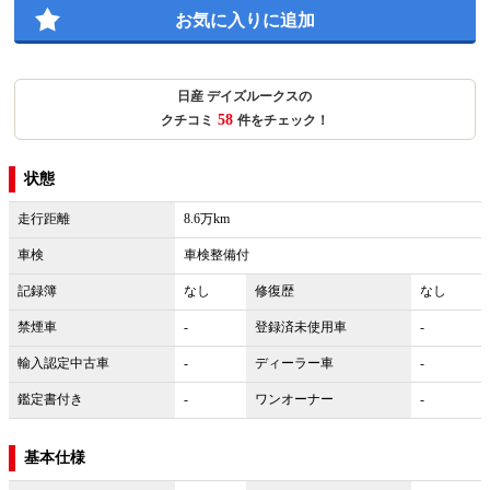
お気に入りに追加
日産 デイズルークスの
58
クチコミ
件をチェック！
状態
走行距離
8.6万km
車検
車検整備付
記録簿
なし
修復歴
なし
禁煙車
-
登録済未使用車
-
輸入認定中古車
-
ディーラー車
-
鑑定書付き
-
ワンオーナー
-
基本仕様