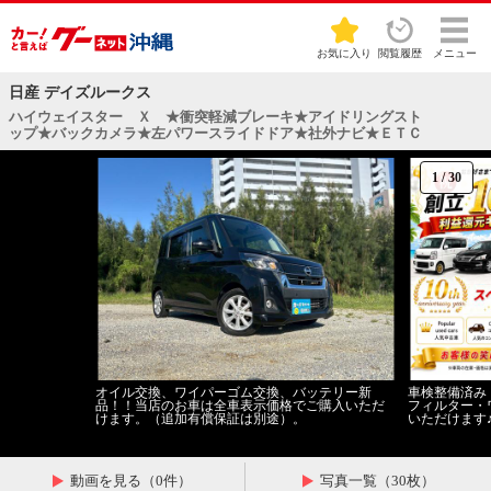
お気に入り
閲覧履歴
メニュー
日産 デイズルークス
ハイウェイスター Ｘ ★衝突軽減ブレーキ★アイドリングスト
ップ★バックカメラ★左パワースライドドア★社外ナビ★ＥＴＣ
1
/
30
オイル交換、ワイパーゴム交換、バッテリー新
車検整備済み
品！！当店のお車は全車表示価格でご購入いただ
フィルター・
けます。（追加有償保証は別途）。
いただけます
動画を見る（0件）
写真一覧（30枚）