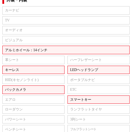
外装・内装
カーナビ
TV
オーディオ
ビジュアル
アルミホイール：14インチ
革シート
ハーフレザーシート
キーレス
LEDヘッドランプ
HID(キセノンライト)
ポータブルナビ
バックカメラ
ETC
エアロ
スマートキー
ローダウン
ランフラットタイヤ
パワーシート
3列シート
ベンチシート
フルフラットシート