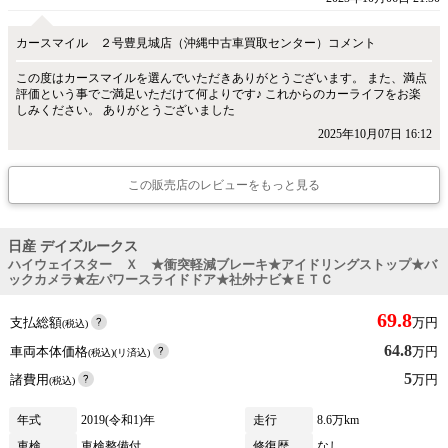
カースマイル ２号豊見城店（沖縄中古車買取センター）コメント
この度はカースマイルを選んでいただきありがとうございます。 また、満点
評価という事でご満足いただけて何よりです♪ これからのカーライフをお楽
しみください。 ありがとうございました
2025年10月07日 16:12
この販売店のレビューをもっと見る
日産 デイズルークス
ハイウェイスター Ｘ ★衝突軽減ブレーキ★アイドリングストップ★バ
ックカメラ★左パワースライドドア★社外ナビ★ＥＴＣ
69.8
支払総額
万円
(税込)
64.8
車両本体価格
万円
(税込)(リ済込)
5
諸費用
万円
(税込)
年式
2019(令和1)年
走行
8.6万km
車検
車検整備付
修復歴
なし