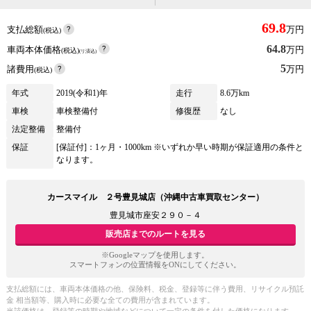
69.8
支払総額
万円
(税込)
64.8
車両本体価格
万円
(税込)
(リ済込)
5
諸費用
万円
(税込)
年式
2019(令和1)年
走行
8.6万km
車検
車検整備付
修復歴
なし
法定整備
整備付
保証
[保証付]：1ヶ月・1000km ※いずれか早い時期が保証適用の条件と
なります。
カースマイル ２号豊見城店（沖縄中古車買取センター）
豊見城市座安２９０－４
販売店までのルートを見る
※Googleマップを使用します。
スマートフォンの位置情報をONにしてください。
支払総額には、車両本体価格の他、保険料、税金、登録等に伴う費用、リサイクル預託
金 相当額等、購入時に必要な全ての費用が含まれています。