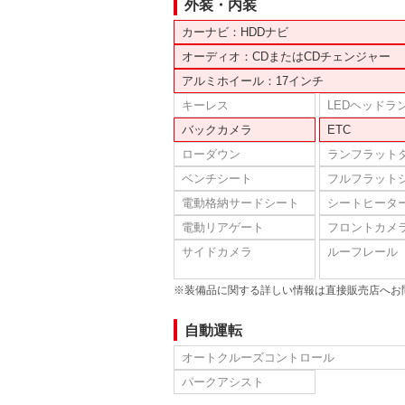
外装・内装
カーナビ：HDDナビ
オーディオ：CDまたはCDチェンジャー
アルミホイール：17インチ
キーレス
LEDヘッドラ
バックカメラ
ETC
ローダウン
ランフラット
ベンチシート
フルフラット
電動格納サードシート
シートヒータ
電動リアゲート
フロントカメ
サイドカメラ
ルーフレール
※装備品に関する詳しい情報は直接販売店へお
自動運転
オートクルーズコントロール
パークアシスト