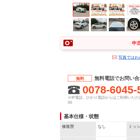
中古
写真ではわ
無料電話でお問い合
無料
0078-6045-
※IP電話、ひかり電話からはご利用いただけ
00
基本仕様・状態
修復歴
なし
ミッ