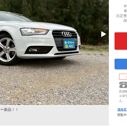
法定整
保
利用時
※I
ん。
リー新品！！
価格変
閲覧中