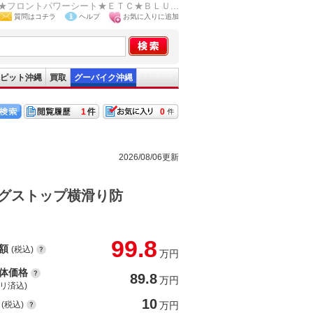
フロントパワーシート★ＥＴＣ★ＢＬＵ...
質問はコチラ
ヘルプ
お気に入りに追加
ピット沖縄
買取
グーバイク沖縄
1
0
2026/08/06更新
グストップ横滑り防
99.8
額
(税込)
万円
体価格
89.8
万円
(リ済込)
10
(税込)
万円