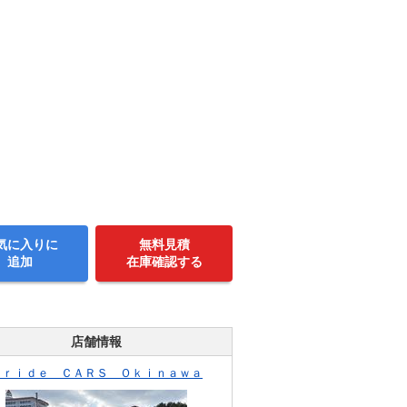
気に入りに
無料見積
追加
在庫確認する
店舗情報
Ｐｒｉｄｅ ＣＡＲＳ Ｏｋｉｎａｗａ