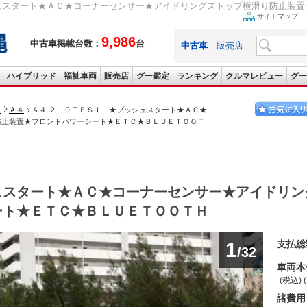
ュスタート★ＡＣ★コーナーセンサー★アイドリングストップ横滑り防止装置★
サイトマップ
9,986
中古車掲載台数：
台
中古車
｜
販売店
ハイブリッド
福祉車両
販売店
グー鑑定
ランキング
クルマレビュー
グー
ィ
Ａ４
Ａ４ ２．０ＴＦＳＩ ★プッシュスタート★ＡＣ★
防止装置★フロントパワーシート★ＥＴＣ★ＢＬＵＥＴＯＯＴ
ュスタート★ＡＣ★コーナーセンサー★アイドリン
ート★ＥＴＣ★ＢＬＵＥＴＯＯＴＨ
1
支払総
/32
車両本
(税込) 
諸費用