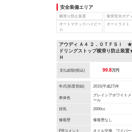
安全装備エリア
横滑り防止装置
衝突安全ボデ
オートマチックハイビー
オートライト
ム
アウディ Ａ４ ２．０ＴＦＳＩ 
ドリングストップ横滑り防止装置
Ｈ
99.8
支払総額
(税込)
万円
年式(初度登録)
2015(平成27)年
グレイシアホワイトメ
車体色
ール
排気
2000cc
修復歴
修復歴なし
PRコメント
オイル交換、ワイパー