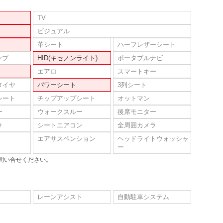
TV
ビジュアル
革シート
ハーフレザーシート
ンプ
HID(キセノンライト)
ポータブルナビ
エアロ
スマートキー
タイヤ
パワーシート
3列シート
シート
チップアップシート
オットマン
ー
ウォークスルー
後席モニター
ラ
シートエアコン
全周囲カメラ
エアサスペンション
ヘッドライトウォッシャ
ー
問い合せください。
レーンアシスト
自動駐車システム