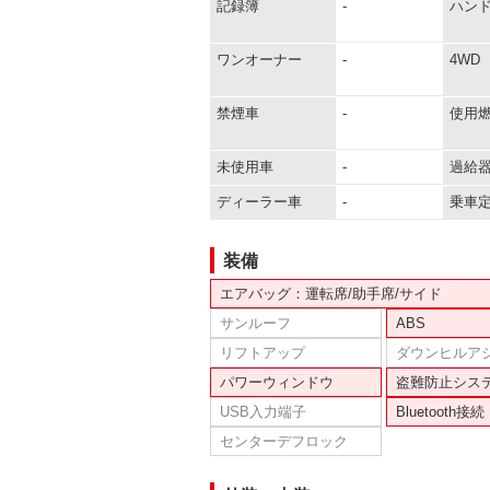
記録簿
-
ハン
ワンオーナー
-
4WD
禁煙車
-
使用
未使用車
-
過給
ディーラー車
-
乗車
装備
エアバッグ：運転席/助手席/サイド
サンルーフ
ABS
リフトアップ
ダウンヒルア
パワーウィンドウ
盗難防止シス
USB入力端子
Bluetooth接続
センターデフロック