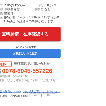
年式
2015(平成27)年
走行
3.8万km
車検
車検整備付
修復歴
なし
備
整備付
証
[保証付]：1ヶ月・1000km ※いずれか早
い時期が保証適用の条件となります。
無料見積・在庫確認する
現在
2
人が検討中
お気に入りに追加
無料電話でお問い合わせ
無料
0078-6045-557226
間帯 8：00〜22：00
P電話、ひかり電話からはご利用いただけませ
更お知らせメール
乗り換え金額シミュレーション
の車両・店舗情報を印刷