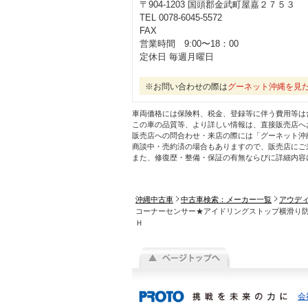
〒904-1203 国頭郡金武町屋嘉２７５３
TEL 0078-6045-5572
FAX
営業時間 9:00〜18：00
定休日 毎週月曜日
※お問い合わせの際は
グーネット沖縄を見
車両価格には保険料、税金、登録等に伴う費用等は
この車の品質等、より詳しい情報は、直接販売店へ
販売店への問合わせ・来店の際には「グーネット沖
商談中・売約済の場合もありますので、販売店にご
また、修復歴・整備・保証の有無ならびに詳細内容
沖縄中古車
中古車検索：メーカー一覧
アウデ
コーナーセンサー★アイドリングストップ横滑り
Ｈ
会