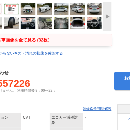
車画像を全て見る (32枚）
からないキズ・汚れの状態を確認する
わせ
お
557226
ません。 利用時間帯 8：00〜22：
装備略号/用語解説
ション
CVT
エコカー減税対
-
象