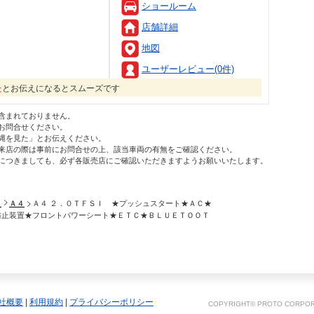
ショールーム
店舗詳細
地図
ユーザーレビュー(0件)
た
とお伝えになるとスムーズです
含まれておりません。
お問合せください。
縄を見た」とお伝えください。
来店の際は事前にお問合せの上、該当車両の有無をご確認ください。
につきましても、必ず各販売店にご確認いただきますようお願いいたします。
ィ
Ａ４
Ａ４ ２．０ＴＦＳＩ ★プッシュスタート★ＡＣ★
防止装置★フロントパワーシート★ＥＴＣ★ＢＬＵＥＴＯＯＴ
社概要
|
利用規約
|
プライバシーポリシー
COPYRIGHT© PROTO CORPORA