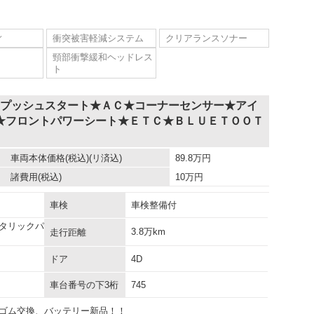
ィ
衝突被害軽減システム
クリアランスソナー
頸部衝撃緩和ヘッドレス
ト
★プッシュスタート★ＡＣ★コーナーセンサー★アイ
★フロントパワーシート★ＥＴＣ★ＢＬＵＥＴＯＯＴ
車両本体価格
(税込)(リ済込)
89.8
万円
諸費用
(税込)
10
万円
車検
車検整備付
タリックパ
3.8万km
走行距離
ドア
4D
車台番号の下3桁
745
ゴム交換、バッテリー新品！！