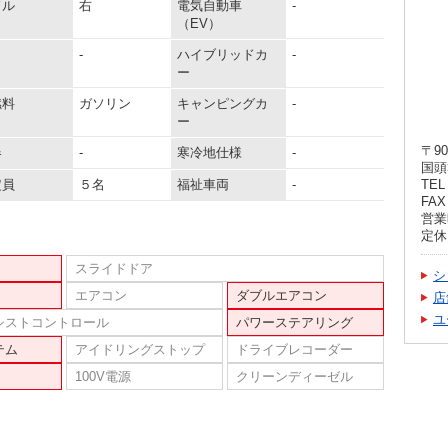
ドル
右
電気自動車
-
（EV）
-
ハイブリッドカ
-
ー
燃料
ガソリン
キャンピングカ
-
ー
〒90
器
-
寒冷地仕様
-
国頭
定員
５名
福祉車両
-
TEL 
FAX 
営業時
定休
スライドドア
シ
エアコン
ダブルエアコン
店
ユ
シストコントロール
パワーステアリング
テム
アイドリングストップ
ドライブレコーダー
100V電源
クリーンディーゼル