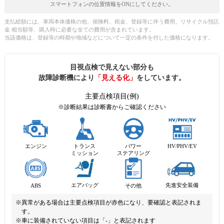
スマートフォンの位置情報をONにしてください。
支払総額には、車両本体価格の他、保険料、税金、登録等に伴う費用、リサイクル預託
金 相当額等、購入時に必要な全ての費用が含まれています。
当該価格は、登録等の時期や地域などについて一定の条件を付した価格になります。
目視点検で見えない部分も
故障診断機により
「見える化」
をしています。
主要点検項目(例)
※診断結果は診断書からご確認ください
エンジン
トランス
パワー
HV/PHV/EV
ミッション
ステアリング
先進安全装備
エアバッグ
ABS
その他
※異常がある場合は主要点検項目が赤色になり、要確認と表記されま
す。
※車に装備されていない項目は「-」と表記されます