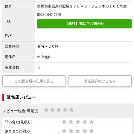
住所
島尻郡南風原町照屋２７６－３ フェンネル１０１号室
0078-6047-7769
TEL
【無料】電話でお問合せ
FAX
営業時間
８時〜２０時
定休日
年中無休
在庫台数
11
この販売店の在庫を見る
販売店詳細はこちら
販売店レビュー
-
レビュー総合 満足度
-
問い合せ(見積り)
-
納車までの対応