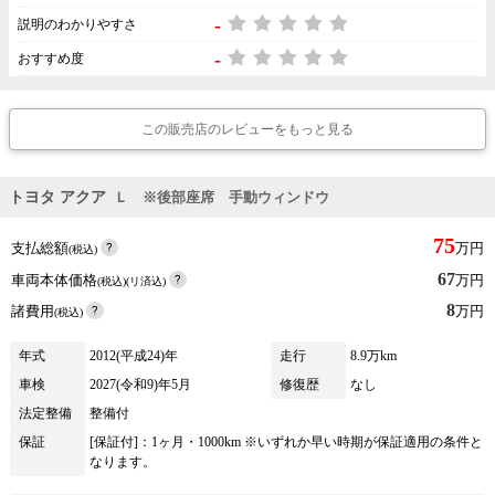
-
説明のわかりやすさ
-
おすすめ度
この販売店のレビューをもっと見る
トヨタ アクア
Ｌ ※後部座席 手動ウィンドウ
75
支払総額
万円
(税込)
67
車両本体価格
万円
(税込)(リ済込)
8
諸費用
万円
(税込)
年式
2012(平成24)年
走行
8.9万km
車検
2027(令和9)年5月
修復歴
なし
法定整備
整備付
保証
[保証付]：1ヶ月・1000km ※いずれか早い時期が保証適用の条件と
なります。