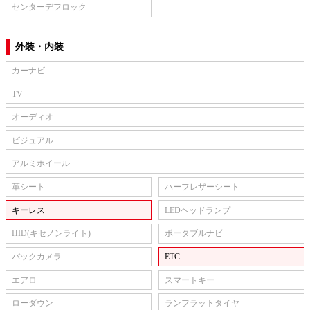
センターデフロック
外装・内装
カーナビ
TV
オーディオ
ビジュアル
アルミホイール
革シート
ハーフレザーシート
キーレス
LEDヘッドランプ
HID(キセノンライト)
ポータブルナビ
バックカメラ
ETC
エアロ
スマートキー
ローダウン
ランフラットタイヤ