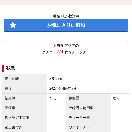
現在
0
人が検討中
お気に入りに追加
トヨタ アクアの
891
クチコミ
件をチェック！
状態
走行距離
8.9万km
車検
2027(令和9)年5月
記録簿
なし
修復歴
なし
禁煙車
-
登録済未使用車
-
輸入認定中古車
-
ディーラー車
-
鑑定書付き
-
ワンオーナー
-