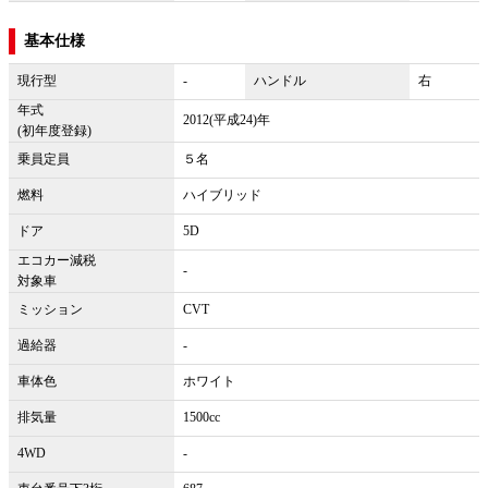
基本仕様
現行型
-
ハンドル
右
年式
2012(平成24)年
(初年度登録)
乗員定員
５名
燃料
ハイブリッド
ドア
5D
エコカー減税
-
対象車
ミッション
CVT
過給器
-
車体色
ホワイト
排気量
1500cc
4WD
-