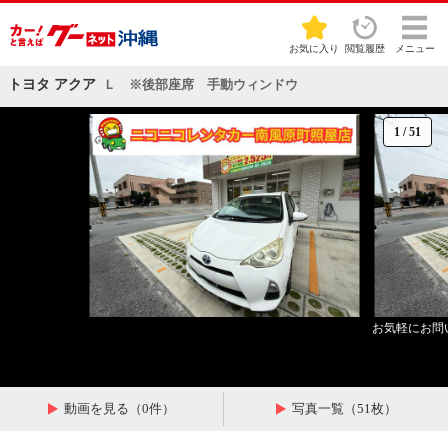
お気に入り
閲覧履歴
メニュー
トヨタ アクア
Ｌ ※後部座席 手動ウィンドウ
1
/
51
お気軽にお問
動画を見る（0件）
写真一覧（51枚）