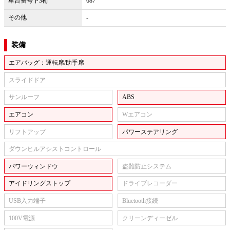
車台番号下3桁
687
その他
-
装備
エアバッグ：運転席/助手席
スライドドア
サンルーフ
ABS
エアコン
Wエアコン
リフトアップ
パワーステアリング
ダウンヒルアシストコントロール
パワーウィンドウ
盗難防止システム
アイドリングストップ
ドライブレコーダー
USB入力端子
Bluetooth接続
100V電源
クリーンディーゼル