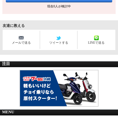
現在
0
人が検討中
友達に教える
メールで送る
ツイートする
LINEで送る
注目
MENU