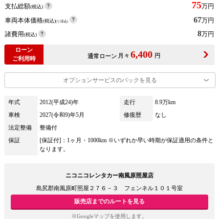
75
支払総額
万円
(税込)
67
車両本体価格
万円
(税込)
(リ済込)
8
諸費用
万円
(税込)
ローン
6,400
月々
円
通常ローン
ご利用時
オプションサービスのパックを見る
年式
2012(平成24)年
走行
8.9万km
車検
2027(令和9)年5月
修復歴
なし
法定整備
整備付
保証
[保証付]：1ヶ月・1000km ※いずれか早い時期が保証適用の条件と
なります。
ニコニコレンタカー南風原照屋店
島尻郡南風原町照屋２７６－３ フェンネル１０１号室
販売店までのルートを見る
※Googleマップを使用します。