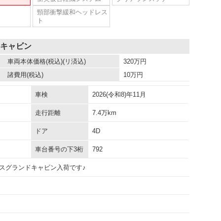
頸部衝撃緩和ヘッドレス
ト
ドキャビン
車両本体価格
(税込)(リ済込)
320
万円
諸費用
(税込)
10
万円
車検
2026(令和8)年11月
走行距離
7.4万km
ドア
4D
車台番号の下3桁
792
スグランドキャビン入荷です♪