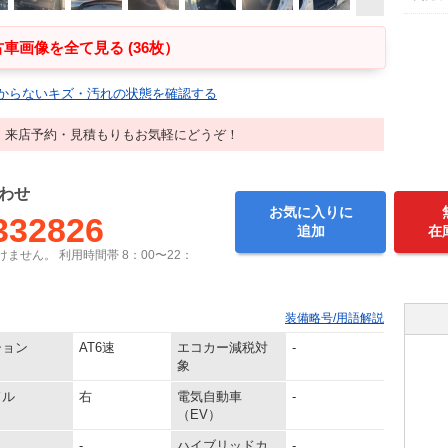
車画像を全て見る (36枚）
からないキズ・汚れの状態を確認する
！来店予約・見積もりもお気軽にどうぞ！
わせ
お気に入りに
332826
追加
在
ません。 利用時間帯 8：00〜22：
装備略号/用語解説
ション
AT6速
エコカー減税対
-
象
ドル
右
電気自動車
-
（EV）
-
ハイブリッドカ
-