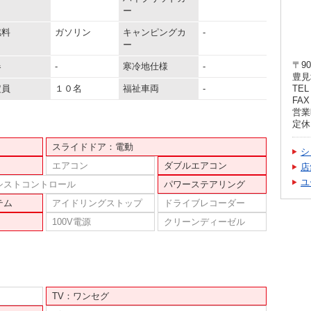
ー
燃料
ガソリン
キャンピングカ
-
ー
〒90
器
-
寒冷地仕様
-
豊見
定員
１０名
福祉車両
-
TEL 
FAX 
営業時
定休
スライドドア：電動
シ
エアコン
ダブルエアコン
店
ユ
シストコントロール
パワーステアリング
テム
アイドリングストップ
ドライブレコーダー
100V電源
クリーンディーゼル
TV：ワンセグ