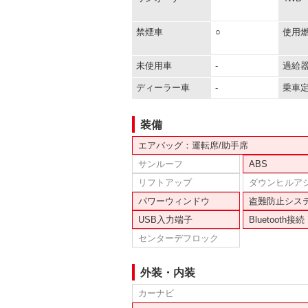
禁煙車
○
使用
未使用車
-
過給
ディーラー車
-
乗車
装備
エアバッグ：運転席/助手席
サンルーフ
ABS
リフトアップ
ダウンヒルア
パワーウィンドウ
盗難防止シス
USB入力端子
Bluetooth接続
センターデフロック
外装・内装
カーナビ