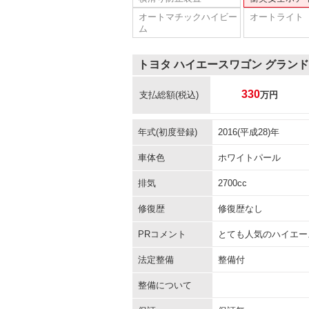
オートマチックハイビー
オートライト
ム
トヨタ ハイエースワゴン グラン
330
支払総額
(税込)
万円
年式(初度登録)
2016(平成28)年
車体色
ホワイトパール
排気
2700cc
修復歴
修復歴なし
PRコメント
とても人気のハイエー
法定整備
整備付
整備について