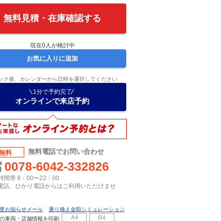
無料見積・在庫確認する
現在
0
人が検討中
お気に入りに追加
ック後、カレンダーから日時を選択してください
1分で予約完了
オンラインで来店予約
無料電話でお問い合わせ
無料
0078-6042-332826
間帯 8：00〜22：00
P電話、ひかり電話からはご利用いただけませ
更お知らせメール
乗り換え金額シミュレーション
の車両・店舗情報を印刷