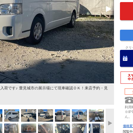
クリ
入荷です♪ 豊見城市の展示場にて現車確認ＯＫ！来店予約・見
利用時
※I
ん。
価格変
閲覧中