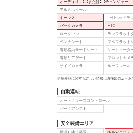
オーディオ：CDまたはCDチェンジャー
アルミホイール
キーレス
LEDヘッドラ
バックカメラ
ETC
ローダウン
ランフラット
ベンチシート
フルフラット
電動格納サードシート
シートヒータ
電動リアゲート
フロントカメ
サイドカメラ
ルーフレール
※装備品に関する詳しい情報は直接販売店へお
自動運転
オートクルーズコントロール
パークアシスト
安全装備エリア
横滑り防止装置
衝突安全ボデ