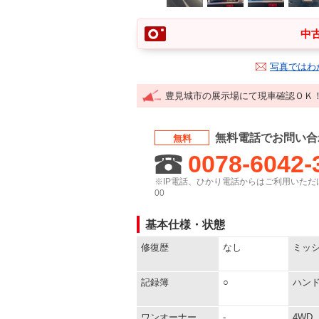
中古
写真ではわ
豊見城市の展示場にて現車確認ＯＫ
無料電話でお問い合
無料
0078-6042-
※IP電話、ひかり電話からはご利用いただけ
00
基本仕様・状態
修復歴
なし
ミッ
記録簿
○
ハン
ワンオーナー
-
4WD