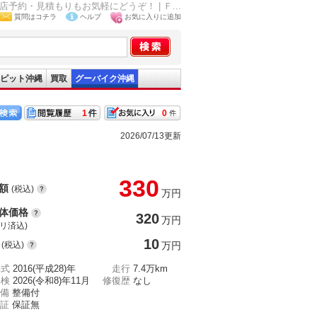
店予約・見積もりもお気軽にどうぞ！ | Ｆ...
質問はコチラ
ヘルプ
お気に入りに追加
ピット沖縄
買取
グーバイク沖縄
1
0
2026/07/13更新
330
額
(税込)
万円
体価格
320
万円
(リ済込)
10
(税込)
万円
年式
2016(平成28)年
走行
7.4万km
車検
2026(令和8)年11月
修復歴
なし
備
整備付
証
保証無