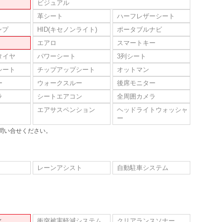
ビジュアル
革シート
ハーフレザーシート
ンプ
HID(キセノンライト)
ポータブルナビ
エアロ
スマートキー
タイヤ
パワーシート
3列シート
シート
チップアップシート
オットマン
ー
ウォークスルー
後席モニター
ラ
シートエアコン
全周囲カメラ
エアサスペンション
ヘッドライトウォッシャ
ー
問い合せください。
レーンアシスト
自動駐車システム
ィ
衝突被害軽減システム
クリアランスソナー