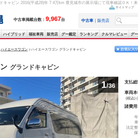
キャビン 2016(平成28)年 7.4万km 豊見城市の展示場にて現車確認ＯＫ！来
サイトマップ
9,967
中古車掲載台数：
台
中古車
｜
販売店
ハイブリッド
福祉車両
販売店
グー鑑定
ランキング
クルマレビュー
グー
ハイエースワゴン
ハイエースワゴン グランドキャビン
ゴン
グランドキャビン
1
支払総
/36
車両本
(税込) 
諸費用
法定整
保