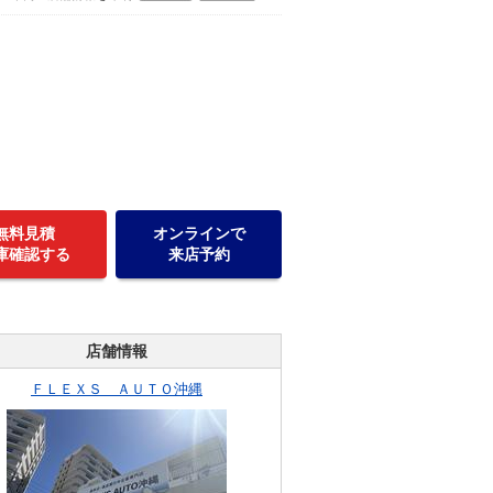
無料見積
オンラインで
庫確認する
来店予約
店舗情報
ＦＬＥＸＳ ＡＵＴＯ沖縄