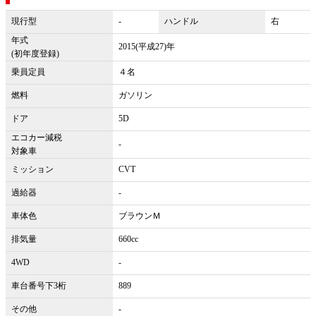
現行型
-
ハンドル
右
年式
2015(平成27)年
(初年度登録)
乗員定員
４名
燃料
ガソリン
ドア
5D
エコカー減税
-
対象車
ミッション
CVT
過給器
-
車体色
ブラウンＭ
排気量
660cc
4WD
-
車台番号下3桁
889
その他
-