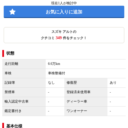
現在
1
人が検討中
お気に入りに追加
スズキ アルトの
349
クチコミ
件をチェック！
状態
走行距離
6.6万km
車検
車検整備付
記録簿
なし
修復歴
あり
禁煙車
-
登録済未使用車
-
輸入認定中古車
-
ディーラー車
-
鑑定書付き
-
ワンオーナー
-
基本仕様