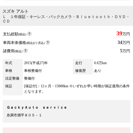
スズキ アルト
Ｌ １年保証・キーレス・バックカメラ・Ｂｌｕｅｔｏｏｔｈ・ＤＶＤ・
ＣＤ
39
支払総額
万円
(税込)
34
車両本体価格
万円
(税込)(リ済込)
5
諸費用
万円
(税込)
年式
2015(平成27)年
走行
6.6万km
車検
車検整備付
修復歴
あり
法定整備
整備付
保証
[保証付]：12ヶ月・15000km ※いずれか早い時期が保証適用の条件
となります。
ＧａｃｋｙＡｕｔｏ ｓｅｒｖｉｃｅ
糸満市潮平８０５－１