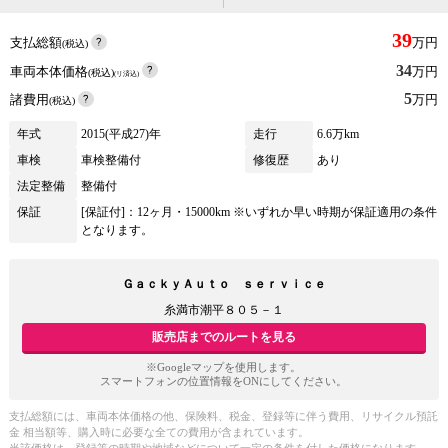
39
支払総額
万円
(税込)
34
車両本体価格
万円
(税込)
(リ済込)
5
諸費用
万円
(税込)
年式
2015(平成27)年
走行
6.6万km
車検
車検整備付
修復歴
あり
法定整備
整備付
保証
[保証付]：12ヶ月・15000km ※いずれか早い時期が保証適用の条件
となります。
ＧａｃｋｙＡｕｔｏ ｓｅｒｖｉｃｅ
糸満市潮平８０５－１
販売店までのルートを見る
※Googleマップを使用します。
スマートフォンの位置情報をONにしてください。
支払総額には、車両本体価格の他、保険料、税金、登録等に伴う費用、リサイクル預託
金 相当額等、購入時に必要な全ての費用が含まれています。