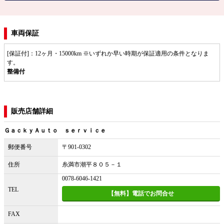
車両保証
[保証付]：12ヶ月・15000km ※いずれか早い時期が保証適用の条件となりま
す。
整備付
販売店舗詳細
ＧａｃｋｙＡｕｔｏ ｓｅｒｖｉｃｅ
郵便番号
〒901-0302
住所
糸満市潮平８０５－１
0078-6046-1421
TEL
【無料】電話でお問合せ
FAX