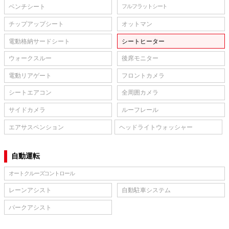
ベンチシート
フルフラットシート
チップアップシート
オットマン
電動格納サードシート
シートヒーター
ウォークスルー
後席モニター
電動リアゲート
フロントカメラ
シートエアコン
全周囲カメラ
サイドカメラ
ルーフレール
エアサスペンション
ヘッドライトウォッシャー
自動運転
オートクルーズコントロール
レーンアシスト
自動駐車システム
パークアシスト