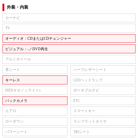
外装・内装
カーナビ
TV
オーディオ：CDまたはCDチェンジャー
ビジュアル：-／DVD再生
アルミホイール
革シート
ハーフレザーシート
キーレス
LEDヘッドランプ
HID(キセノンライト)
ポータブルナビ
バックカメラ
ETC
エアロ
スマートキー
ローダウン
ランフラットタイヤ
パワーシート
3列シート