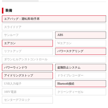
装備
エアバッグ：運転席/助手席
スライドドア
サンルーフ
ABS
エアコン
Wエアコン
リフトアップ
パワーステアリング
ダウンヒルアシストコントロール
パワーウィンドウ
盗難防止システム
アイドリングストップ
ドライブレコーダー
USB入力端子
Bluetooth接続
100V電源
クリーンディーゼル
センターデフロック