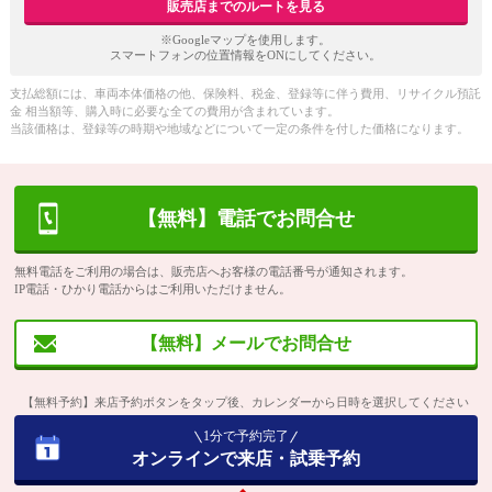
販売店までのルートを見る
※Googleマップを使用します。
スマートフォンの位置情報をONにしてください。
支払総額には、車両本体価格の他、保険料、税金、登録等に伴う費用、リサイクル預託
金 相当額等、購入時に必要な全ての費用が含まれています。
当該価格は、登録等の時期や地域などについて一定の条件を付した価格になります。
【無料】電話でお問合せ
無料電話をご利用の場合は、販売店へお客様の電話番号が通知されます。
IP電話・ひかり電話からはご利用いただけません。
【無料】メールでお問合せ
【無料予約】来店予約ボタンをタップ後、カレンダーから日時を選択してください
1分で予約完了
オンラインで来店・試乗予約