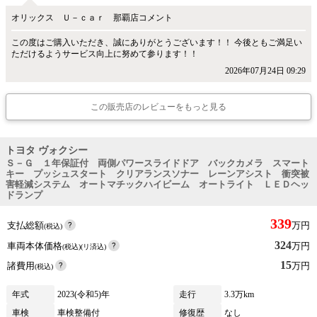
オリックス Ｕ－ｃａｒ 那覇店コメント
この度はご購入いただき、誠にありがとうございます！！ 今後ともご満足い
ただけるようサービス向上に努めて参ります！！
2026年07月24日 09:29
この販売店のレビューをもっと見る
トヨタ ヴォクシー
Ｓ－Ｇ １年保証付 両側パワースライドドア バックカメラ スマート
キー プッシュスタート クリアランスソナー レーンアシスト 衝突被
害軽減システム オートマチックハイビーム オートライト ＬＥＤヘッ
ドランプ
339
支払総額
万円
(税込)
324
車両本体価格
万円
(税込)(リ済込)
15
諸費用
万円
(税込)
年式
2023(令和5)年
走行
3.3万km
車検
車検整備付
修復歴
なし