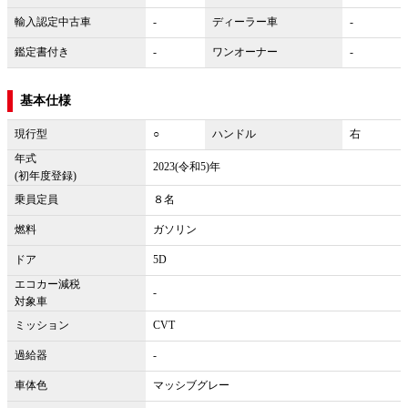
輸入認定中古車
-
ディーラー車
-
鑑定書付き
-
ワンオーナー
-
基本仕様
現行型
○
ハンドル
右
年式
2023(令和5)年
(初年度登録)
乗員定員
８名
燃料
ガソリン
ドア
5D
エコカー減税
-
対象車
ミッション
CVT
過給器
-
車体色
マッシブグレー