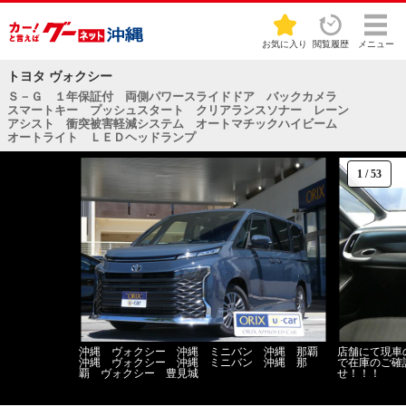
お気に入り
閲覧履歴
メニュー
トヨタ ヴォクシー
Ｓ－Ｇ １年保証付 両側パワースライドドア バックカメラ
スマートキー プッシュスタート クリアランスソナー レーン
アシスト 衝突被害軽減システム オートマチックハイビーム
オートライト ＬＥＤヘッドランプ
1
/
53
沖縄 ヴォクシー 沖縄 ミニバン 沖縄 那覇
店舗にて現車
沖縄 ヴォクシー 沖縄 ミニバン 沖縄 那
で在庫のご確
覇 ヴォクシー 豊見城
せ！！！