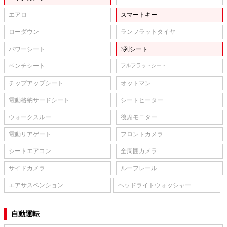
エアロ
スマートキー
ローダウン
ランフラットタイヤ
パワーシート
3列シート
ベンチシート
フルフラットシート
チップアップシート
オットマン
電動格納サードシート
シートヒーター
ウォークスルー
後席モニター
電動リアゲート
フロントカメラ
シートエアコン
全周囲カメラ
サイドカメラ
ルーフレール
エアサスペンション
ヘッドライトウォッシャー
自動運転