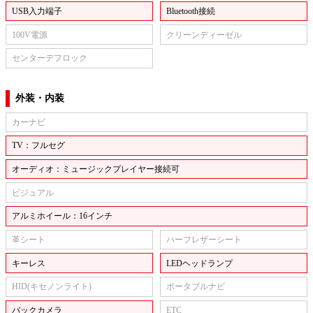
USB入力端子
Bluetooth接続
100V電源
クリーンディーゼル
センターデフロック
外装・内装
カーナビ
TV：フルセグ
オーディオ：ミュージックプレイヤー接続可
ビジュアル
アルミホイール：16インチ
革シート
ハーフレザーシート
キーレス
LEDヘッドランプ
HID(キセノンライト)
ポータブルナビ
バックカメラ
ETC