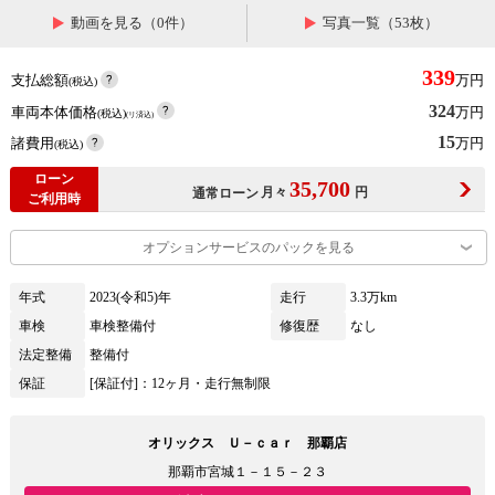
動画を見る（0件）
写真一覧（53枚）
339
支払総額
万円
(税込)
324
車両本体価格
万円
(税込)
(リ済込)
15
諸費用
万円
(税込)
ローン
35,700
月々
円
通常ローン
ご利用時
オプションサービスのパックを見る
年式
2023(令和5)年
走行
3.3万km
車検
車検整備付
修復歴
なし
法定整備
整備付
保証
[保証付]：12ヶ月・走行無制限
オリックス Ｕ－ｃａｒ 那覇店
那覇市宮城１－１５－２３