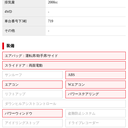
排気量
2000cc
4WD
-
車台番号下3桁
719
その他
-
装備
エアバッグ：運転席/助手席/サイド
スライドドア：両面電動
サンルーフ
ABS
エアコン
Wエアコン
リフトアップ
パワーステアリング
ダウンヒルアシストコントロール
パワーウィンドウ
盗難防止システム
アイドリングストップ
ドライブレコーダー