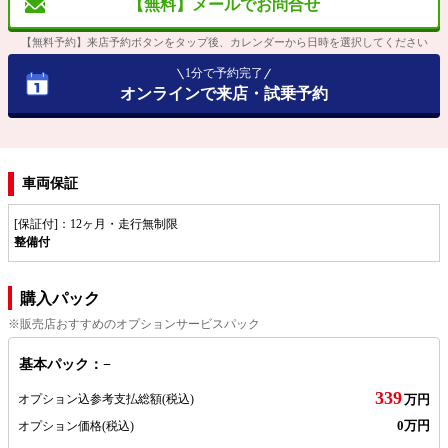
【無料】メールでお問合せ
【無料予約】来店予約ボタンをタップ後、カレンダーから日時を選択してください
1分で予約完了
オンラインで来店・試乗予約
車両保証
[保証付]：12ヶ月・走行無制限
整備付
購入パック
※販売店おすすめのオプションサービスパック
基本パック：−
339
オプション込参考支払総額
(税込)
万円
0万円
オプション価格
(税込)