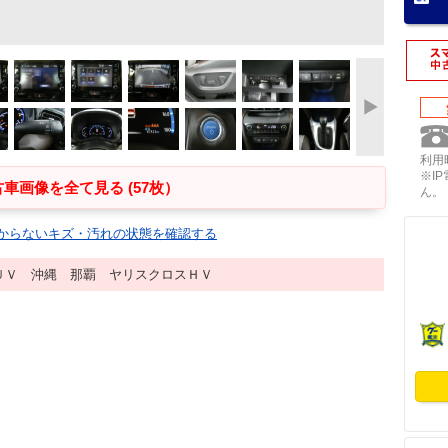
利用時
※I
車画像を全て見る (57枚）
ん。
からないキズ・汚れの状態を確認する
ＵＶ 沖縄 那覇 ヤリスクロスＨＶ