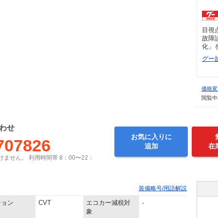
目視
故障
化」
グー
価格変
閲覧中
わせ
お気に入りに
707826
追加
在
ません。 利用時間帯 8：00〜22：
装備略号/用語解説
ション
CVT
エコカー減税対
-
象