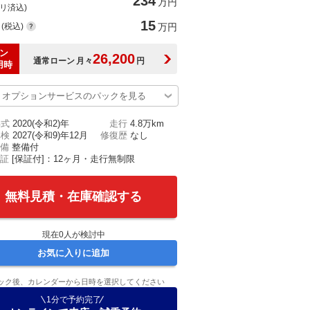
234
万円
(リ済込)
15
(税込)
万円
ン
26,200
通常ローン
月々
円
用時
オプションサービスのパックを見る
年式
2020(令和2)年
走行
4.8万km
車検
2027(令和9)年12月
修復歴
なし
備
整備付
証
[保証付]：12ヶ月・走行無制限
無料見積・在庫確認する
現在
0
人が検討中
お気に入りに追加
ック後、カレンダーから日時を選択してください
1分で予約完了