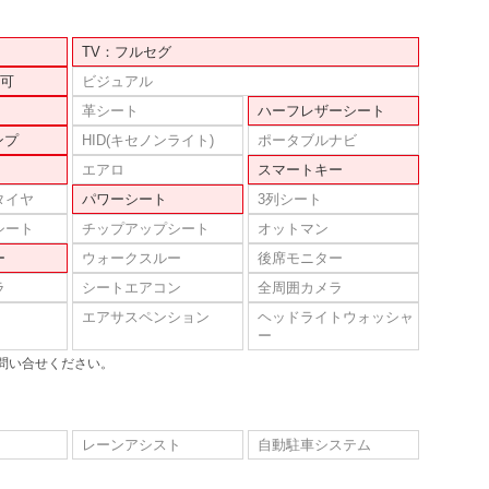
TV：フルセグ
可
ビジュアル
革シート
ハーフレザーシート
ンプ
HID(キセノンライト)
ポータブルナビ
エアロ
スマートキー
タイヤ
パワーシート
3列シート
シート
チップアップシート
オットマン
ー
ウォークスルー
後席モニター
ラ
シートエアコン
全周囲カメラ
エアサスペンション
ヘッドライトウォッシャ
ー
問い合せください。
レーンアシスト
自動駐車システム