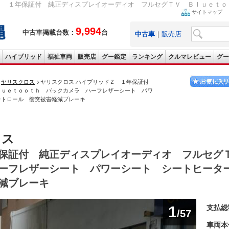
Ｚ １年保証付 純正ディスプレイオーディオ フルセグＴＶ Ｂｌｕｅｔｏｏ
サイトマップ
9,994
中古車掲載台数：
台
中古車
｜
販売店
ハイブリッド
福祉車両
販売店
グー鑑定
ランキング
クルマレビュー
グー
ヤリスクロス
ヤリスクロス ハイブリッドＺ １年保証付
ｌｕｅｔｏｏｔｈ バックカメラ ハーフレザーシート パワ
ントロール 衝突被害軽減ブレーキ
ロス
保証付 純正ディスプレイオーディオ フルセグ
ーフレザーシート パワーシート シートヒータ
減ブレーキ
1
支払総
/57
車両本