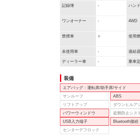
記録簿
-
ハン
ワンオーナー
-
4WD
禁煙車
○
使用
未使用車
-
過給
ディーラー車
-
乗車
装備
エアバッグ：運転席/助手席/サイド
サンルーフ
ABS
リフトアップ
ダウンヒルア
パワーウィンドウ
盗難防止シス
USB入力端子
Bluetooth接続
センターデフロック