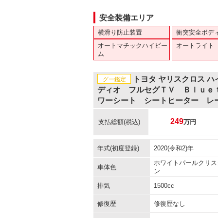
安全装備エリア
横滑り防止装置
衝突安全ボデ
オートマチックハイビー
オートライト
ム
トヨタ ヤリスクロス 
グー鑑定
ディオ フルセグＴＶ Ｂｌｕｅ
ワーシート シートヒーター レ
249
支払総額
(税込)
万円
年式(初度登録)
2020(令和2)年
ホワイトパールクリス
車体色
ン
排気
1500cc
修復歴
修復歴なし