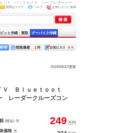
ｔｈ バックカメラ ハーフレザーシー...
質問はコチラ
ヘルプ
お気に入りに追加
ピット沖縄
買取
グーバイク沖縄
1
0
2026/06/22更新
ＴＶ Ｂｌｕｅｔｏｏｔ
ー レーダークルーズコン
249
額
(税込)
万円
体価格