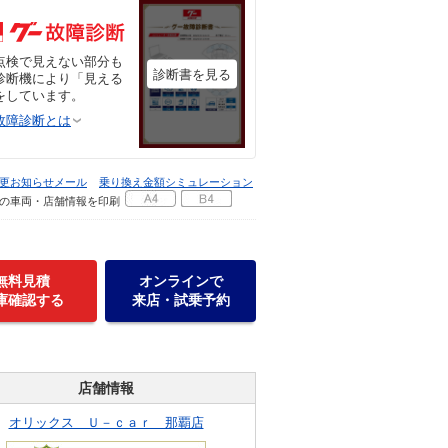
点検で見えない部分も
診断書を見る
診断機により「見える
をしています。
故障診断とは
更お知らせメール
乗り換え金額シミュレーション
の車両・店舗情報を印刷
無料見積
オンラインで
庫確認する
来店・試乗予約
店舗情報
オリックス Ｕ－ｃａｒ 那覇店