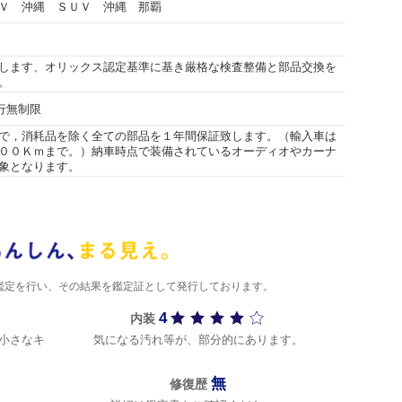
Ｖ 沖縄 ＳＵＶ 沖縄 那覇
します、オリックス認定基準に基き厳格な検査整備と部品交換を
。
走行無制限
で，消耗品を除く全ての部品を１年間保証致します。（輸入車は
００Ｋｍまで。）納車時点で装備されているオーディオやカーナ
象となります。
)が鑑定を行い、その結果を鑑定証として発行しております。
4
内装
小さなキ
気になる汚れ等が、部分的にあります。
無
修復歴