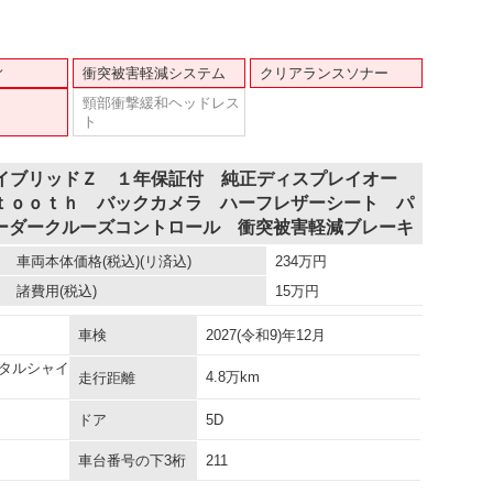
ィ
衝突被害軽減システム
クリアランスソナー
頸部衝撃緩和ヘッドレス
ト
ハイブリッドＺ １年保証付 純正ディスプレイオー
ｔｏｏｔｈ バックカメラ ハーフレザーシート パ
ーダークルーズコントロール 衝突被害軽減ブレーキ
車両本体価格
(税込)(リ済込)
234
万円
諸費用
(税込)
15
万円
車検
2027(令和9)年12月
タルシャイ
4.8万km
走行距離
ドア
5D
車台番号の下3桁
211