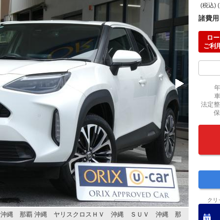
(税込) 
諸費用
ロー
ご利
法定整
保
クリ
沖縄 那覇 沖縄 ヤリスクロスＨＶ 沖縄 ＳＵＶ 沖縄 那