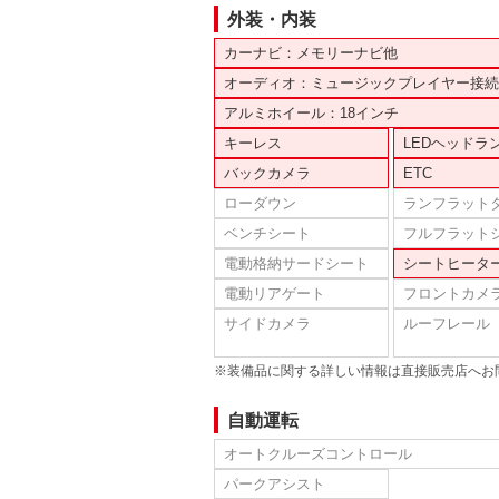
外装・内装
カーナビ：メモリーナビ他
オーディオ：ミュージックプレイヤー接続
アルミホイール：18インチ
キーレス
LEDヘッドラ
バックカメラ
ETC
ローダウン
ランフラット
ベンチシート
フルフラット
電動格納サードシート
シートヒータ
電動リアゲート
フロントカメ
サイドカメラ
ルーフレール
※装備品に関する詳しい情報は直接販売店へお
自動運転
オートクルーズコントロール
パークアシスト