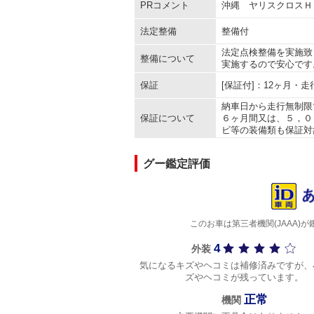
PRコメント
沖縄 ヤリスクロスＨ
法定整備
整備付
法定点検整備を実施致
整備について
実施するので安心です
保証
[保証付]：12ヶ月・
納車日から走行無制限
保証について
６ヶ月間又は、５，０
ビ等の装備類も保証対
グー鑑定評価
このお車は第三者機関(JAAA
4
外装
気になるキズやヘコミは補修済みですが、
ズやヘコミが残っています。
正常
機関