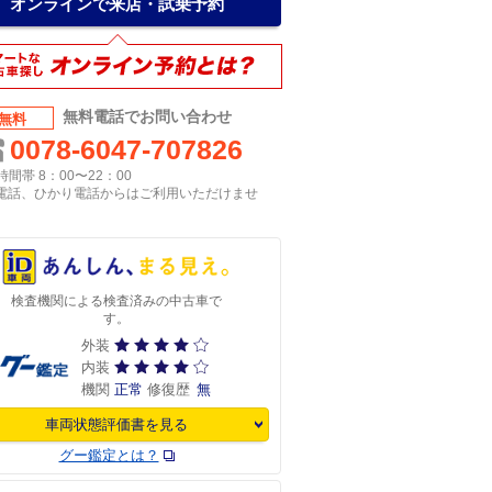
オンラインで来店・試乗予約
無料電話でお問い合わせ
無料
0078-6047-707826
間帯 8：00〜22：00
P電話、ひかり電話からはご利用いただけませ
検査機関による検査済みの中古車で
す。
外装
内装
機関
正常
修復歴
無
車両状態評価書を見る
グー鑑定とは？