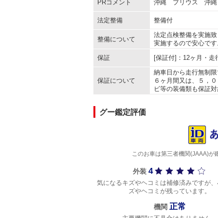
PRコメント
沖縄 プリウス 沖縄
法定整備
整備付
法定点検整備を実施致
整備について
実施するので安心です
保証
[保証付]：12ヶ月・
納車日から走行無制限
保証について
６ヶ月間又は、５，０
ビ等の装備類も保証対
グー鑑定評価
このお車は第三者機関(JAAA
4
外装
気になるキズやヘコミは補修済みですが、
ズやヘコミが残っています。
正常
機関