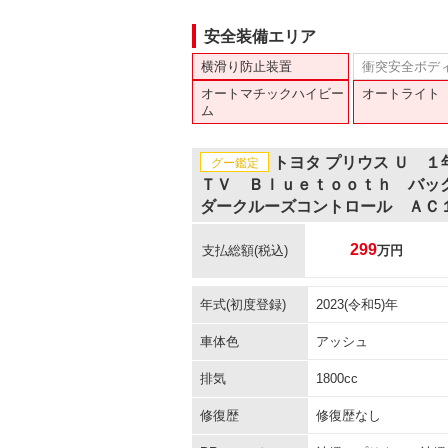
安全装備エリア
横滑り防止装置
衝突安全ボデ
オートマチックハイビー
オートライト
ム
トヨタ プリウス Ｕ 
グー鑑定
ＴＶ Ｂｌｕｅｔｏｏｔｈ バッ
ダークルーズコントロール ＡＣ
299
支払総額
(税込)
万円
年式(初度登録)
2023(令和5)年
車体色
アッシュ
排気
1800cc
修復歴
修復歴なし