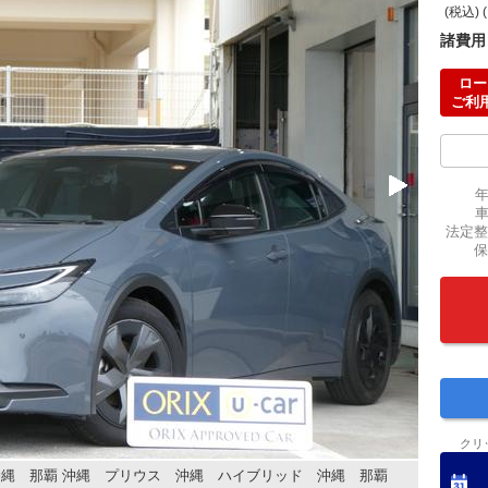
(税込) 
諸費用
ロー
ご利
法定整
保
クリ
沖縄 那覇 沖縄 プリウス 沖縄 ハイブリッド 沖縄 那覇