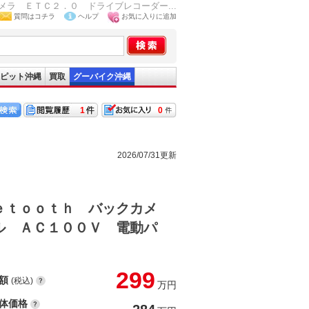
ラ ＥＴＣ２．０ ドライブレコーダー...
質問はコチラ
ヘルプ
お気に入りに追加
ピット沖縄
買取
グーバイク沖縄
1
0
2026/07/31更新
ｅｔｏｏｔｈ バックカメ
ル ＡＣ１００Ｖ 電動パ
299
額
(税込)
万円
体価格