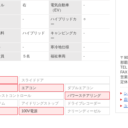
ドル
右
電気自動車
-
（EV）
-
ハイブリッドカ
○
ー
燃料
ハイブリッド
キャンピングカ
-
ー
器
-
寒冷地仕様
-
定員
５名
福祉車両
-
〒90
那覇
TEL 
FAX 
営業時
スライドドア
定休
エアコン
ダブルエアコン
シ
シストコントロール
パワーステアリング
店
テム
アイドリングストップ
ドライブレコーダー
ユ
100V電源
クリーンディーゼル