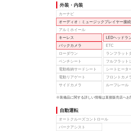
外装・内装
カーナビ
オーディオ：ミュージックプレイヤー接続
アルミホイール
キーレス
LEDヘッドラ
バックカメラ
ETC
ローダウン
ランフラット
ベンチシート
フルフラット
電動格納サードシート
シートヒータ
電動リアゲート
フロントカメ
サイドカメラ
ルーフレール
※装備品に関する詳しい情報は直接販売店へお
自動運転
オートクルーズコントロール
パークアシスト