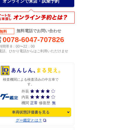
オンラインで来店・試乗予約
無料電話でお問い合わせ
無料
0078-6047-707826
間帯 8：00〜22：00
P電話、ひかり電話からはご利用いただけませ
検査機関による検査済みの中古車で
す。
外装
内装
機関
正常
修復歴
無
車両状態評価書を見る
グー鑑定とは？