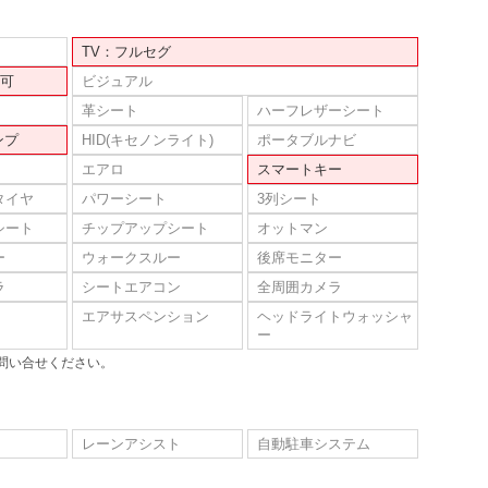
TV：フルセグ
可
ビジュアル
革シート
ハーフレザーシート
ンプ
HID(キセノンライト)
ポータブルナビ
エアロ
スマートキー
タイヤ
パワーシート
3列シート
シート
チップアップシート
オットマン
ー
ウォークスルー
後席モニター
ラ
シートエアコン
全周囲カメラ
エアサスペンション
ヘッドライトウォッシャ
ー
問い合せください。
レーンアシスト
自動駐車システム