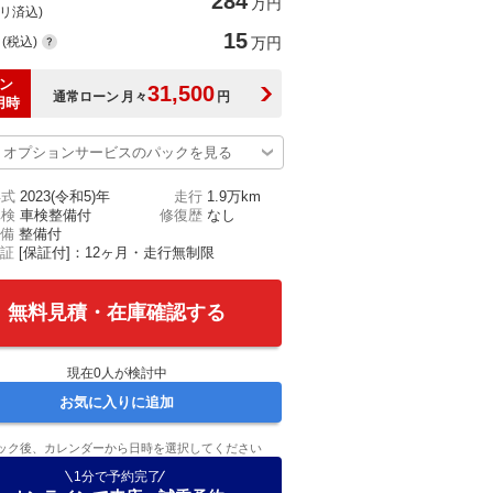
284
万円
(リ済込)
15
(税込)
万円
ン
31,500
通常ローン
月々
円
用時
オプションサービスのパックを見る
年式
2023(令和5)年
走行
1.9万km
車検
車検整備付
修復歴
なし
備
整備付
証
[保証付]：12ヶ月・走行無制限
無料見積・在庫確認する
現在
0
人が検討中
お気に入りに追加
ック後、カレンダーから日時を選択してください
1分で予約完了