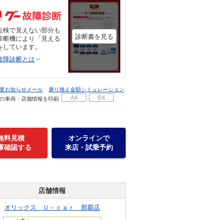
点検で見えない部分も
診断書を見る
診断機により「見える
をしています。
故障診断とは
更お知らせメール
乗り換え金額シミュレーション
の車両・店舗情報を印刷
無料見積
オンラインで
庫確認する
来店・試乗予約
店舗情報
オリックス Ｕ－ｃａｒ 那覇店