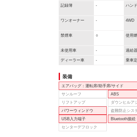
記録簿
-
ハン
ワンオーナー
-
4WD
禁煙車
○
使用
未使用車
-
過給
ディーラー車
-
乗車
装備
エアバッグ：運転席/助手席/サイド
サンルーフ
ABS
リフトアップ
ダウンヒルア
パワーウィンドウ
盗難防止シス
USB入力端子
Bluetooth接続
センターデフロック