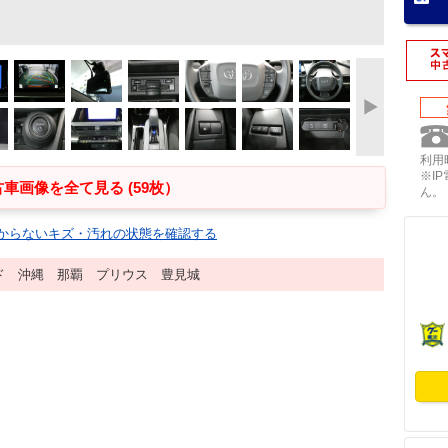
利用時
※I
車画像を全て見る (59枚）
ん。
からないキズ・汚れの状態を確認する
ド 沖縄 那覇 プリウス 豊見城