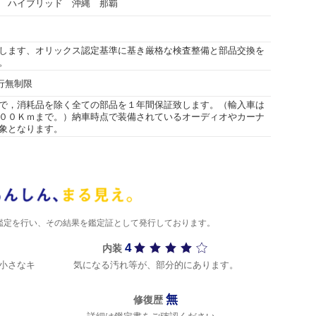
 ハイブリッド 沖縄 那覇
します、オリックス認定基準に基き厳格な検査整備と部品交換を
。
走行無制限
で，消耗品を除く全ての部品を１年間保証致します。（輸入車は
００Ｋｍまで。）納車時点で装備されているオーディオやカーナ
象となります。
)が鑑定を行い、その結果を鑑定証として発行しております。
4
内装
小さなキ
気になる汚れ等が、部分的にあります。
無
修復歴