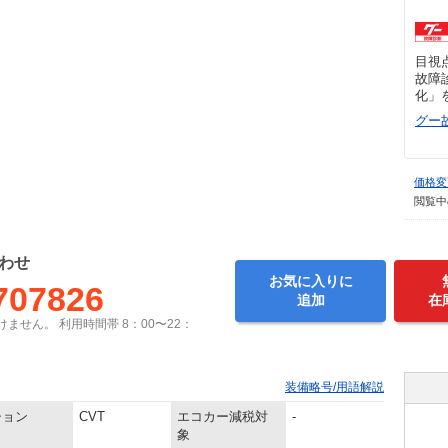
目視
故障
化」
グー
価格変
閲覧中
わせ
お気に入りに
707826
追加
在
ません。 利用時間帯 8：00〜22：
装備略号/用語解説
ション
CVT
エコカー減税対
-
象