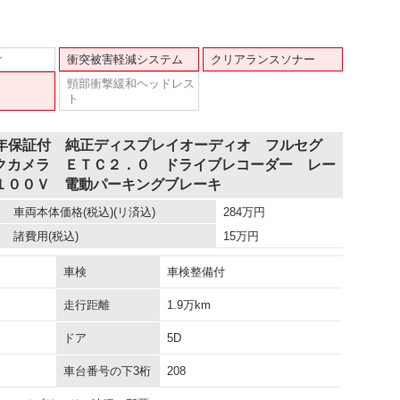
ィ
衝突被害軽減システム
クリアランスソナー
頸部衝撃緩和ヘッドレス
ト
１年保証付 純正ディスプレイオーディオ フルセグ
クカメラ ＥＴＣ２．０ ドライブレコーダー レー
１００Ｖ 電動パーキングブレーキ
車両本体価格
(税込)(リ済込)
284
万円
諸費用
(税込)
15
万円
車検
車検整備付
走行距離
1.9万km
ドア
5D
車台番号の下3桁
208