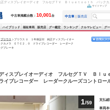
純正ディスプレイオーディオ フルセグＴＶ Ｂｌｕｅｔｏｏｔｈ バックカメ
サイトマップ
10,001
中古車掲載台数：
台
中古車
｜
販売店
ハイブリッド
福祉車両
販売店
グー鑑定
ランキング
クルマレビュー
グー
プリウス
プリウス Ｕ １年保証付 純正ディスプレイオー
ックカメラ ＥＴＣ２．０ ドライブレコーダー レーダーク
ングブレーキ
ディスプレイオーディオ フルセグＴＶ Ｂｌｕ
ライブレコーダー レーダークルーズコントロー
1
支払総
/59
車両本