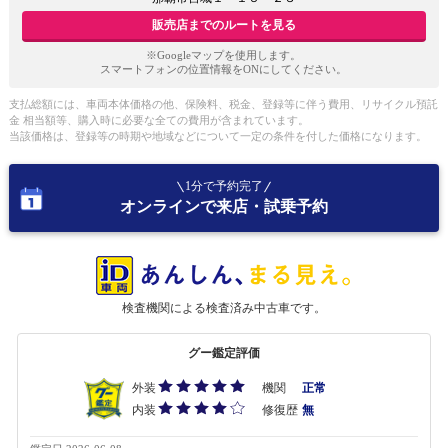
販売店までのルートを見る
※Googleマップを使用します。
スマートフォンの位置情報をONにしてください。
支払総額には、車両本体価格の他、保険料、税金、登録等に伴う費用、リサイクル預託
金 相当額等、購入時に必要な全ての費用が含まれています。
当該価格は、登録等の時期や地域などについて一定の条件を付した価格になります。
1分で予約完了
オンラインで来店・試乗予約
検査機関による検査済み中古車です。
グー鑑定評価
外装
機関
正常
内装
修復歴
無