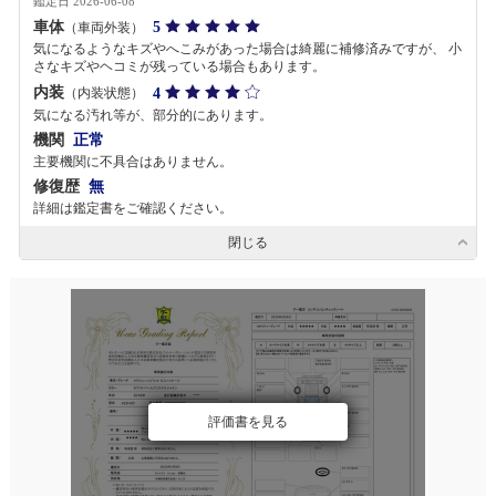
鑑定日 2026-06-08
車体
5
（車両外装）
気になるようなキズやへこみがあった場合は綺麗に補修済みですが、 小
さなキズやヘコミが残っている場合もあります。
内装
4
（内装状態）
気になる汚れ等が、部分的にあります。
機関
正常
主要機関に不具合はありません。
修復歴
無
詳細は鑑定書をご確認ください。
閉じる
評価書を見る