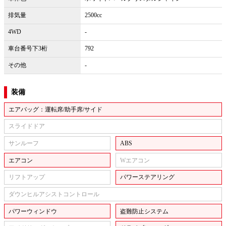
排気量
2500cc
4WD
-
車台番号下3桁
792
その他
-
装備
エアバッグ：運転席/助手席/サイド
スライドドア
サンルーフ
ABS
エアコン
Wエアコン
リフトアップ
パワーステアリング
ダウンヒルアシストコントロール
パワーウィンドウ
盗難防止システム