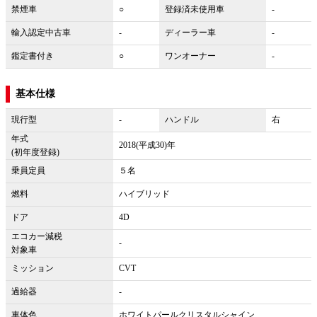
禁煙車
○
登録済未使用車
-
輸入認定中古車
-
ディーラー車
-
鑑定書付き
○
ワンオーナー
-
基本仕様
現行型
-
ハンドル
右
年式
2018(平成30)年
(初年度登録)
乗員定員
５名
燃料
ハイブリッド
ドア
4D
エコカー減税
-
対象車
ミッション
CVT
過給器
-
車体色
ホワイトパールクリスタルシャイン