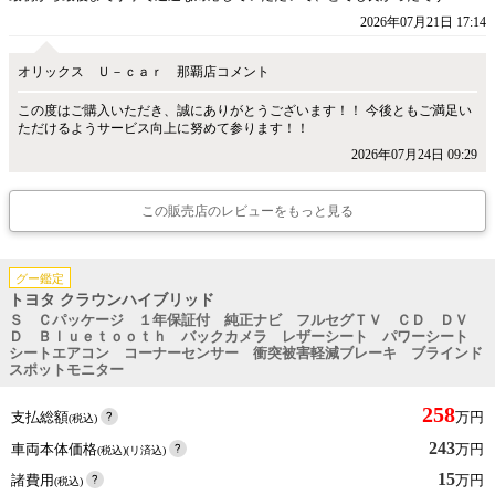
2026年07月21日 17:14
オリックス Ｕ－ｃａｒ 那覇店コメント
この度はご購入いただき、誠にありがとうございます！！ 今後ともご満足い
ただけるようサービス向上に努めて参ります！！
2026年07月24日 09:29
この販売店のレビューをもっと見る
グー鑑定
トヨタ クラウンハイブリッド
Ｓ Ｃパッケージ １年保証付 純正ナビ フルセグＴＶ ＣＤ ＤＶ
Ｄ Ｂｌｕｅｔｏｏｔｈ バックカメラ レザーシート パワーシート
シートエアコン コーナーセンサー 衝突被害軽減ブレーキ ブラインド
スポットモニター
258
支払総額
万円
(税込)
243
車両本体価格
万円
(税込)(リ済込)
15
諸費用
万円
(税込)