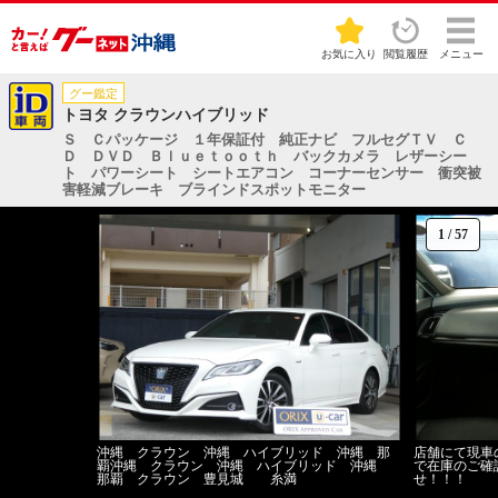
お気に入り
閲覧履歴
メニュー
グー鑑定
トヨタ クラウンハイブリッド
Ｓ Ｃパッケージ １年保証付 純正ナビ フルセグＴＶ Ｃ
Ｄ ＤＶＤ Ｂｌｕｅｔｏｏｔｈ バックカメラ レザーシー
ト パワーシート シートエアコン コーナーセンサー 衝突被
害軽減ブレーキ ブラインドスポットモニター
1
/
57
沖縄 クラウン 沖縄 ハイブリッド 沖縄 那
店舗にて現車
覇沖縄 クラウン 沖縄 ハイブリッド 沖縄
で在庫のご確
那覇 クラウン 豊見城 糸満
せ！！！