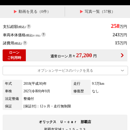
動画を見る（0件）
写真一覧（57枚）
258
支払総額
万円
(税込)
243
車両本体価格
万円
(税込)
(リ済込)
15
諸費用
万円
(税込)
ローン
27,200
月々
円
通常ローン
ご利用時
オプションサービスのパックを見る
年式
2018(平成30)年
走行
9.5万km
車検
2027(令和9)年9月
修復歴
なし
法定整備
整備付
保証
[保証付]：12ヶ月・走行無制限
オリックス Ｕ－ｃａｒ 那覇店
那覇市宮城１－１５－２３