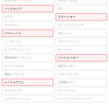
HID(キセノンライト)
ポータブルナビ
バックカメラ
ETC
エアロ
スマートキー
ローダウン
ランフラットタイヤ
パワーシート
3列シート
ベンチシート
フルフラットシート
チップアップシート
オットマン
電動格納サードシート
シートヒーター
ウォークスルー
後席モニター
電動リアゲート
フロントカメラ
シートエアコン
全周囲カメラ
サイドカメラ
ルーフレール
エアサスペンション
ヘッドライトウォッシャー