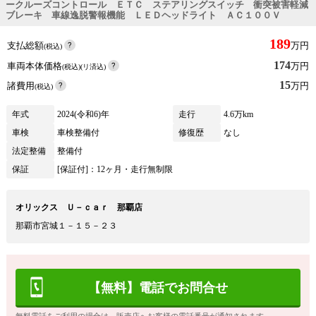
ークルーズコントロール ＥＴＣ ステアリングスイッチ 衝突被害軽減
ブレーキ 車線逸脱警報機能 ＬＥＤヘッドライト ＡＣ１００Ｖ
189
支払総額
万円
(税込)
174
車両本体価格
万円
(税込)(リ済込)
15
諸費用
万円
(税込)
年式
2024(令和6)年
走行
4.6万km
車検
車検整備付
修復歴
なし
法定整備
整備付
保証
[保証付]：12ヶ月・走行無制限
オリックス Ｕ－ｃａｒ 那覇店
那覇市宮城１－１５－２３
【無料】電話でお問合せ