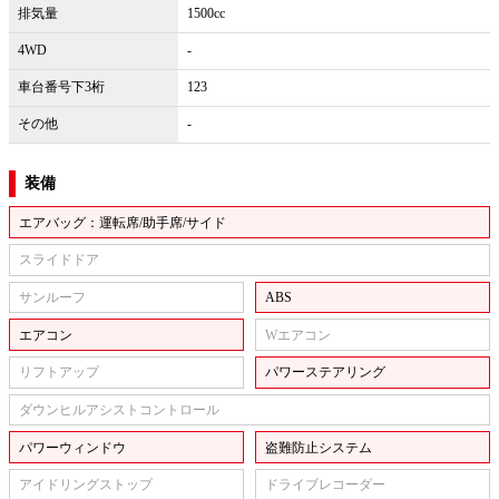
排気量
1500cc
4WD
-
車台番号下3桁
123
その他
-
装備
エアバッグ：運転席/助手席/サイド
スライドドア
サンルーフ
ABS
エアコン
Wエアコン
リフトアップ
パワーステアリング
ダウンヒルアシストコントロール
パワーウィンドウ
盗難防止システム
アイドリングストップ
ドライブレコーダー