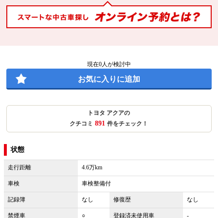
現在
0
人が検討中
お気に入りに追加
トヨタ アクアの
891
クチコミ
件をチェック！
状態
走行距離
4.6万km
車検
車検整備付
記録簿
なし
修復歴
なし
禁煙車
○
登録済未使用車
-