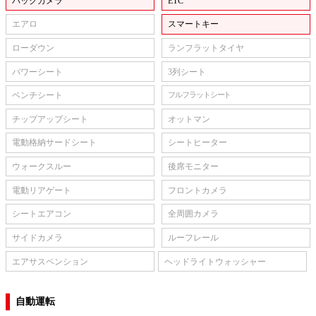
バックカメラ
ETC
エアロ
スマートキー
ローダウン
ランフラットタイヤ
パワーシート
3列シート
ベンチシート
フルフラットシート
チップアップシート
オットマン
電動格納サードシート
シートヒーター
ウォークスルー
後席モニター
電動リアゲート
フロントカメラ
シートエアコン
全周囲カメラ
サイドカメラ
ルーフレール
エアサスペンション
ヘッドライトウォッシャー
自動運転