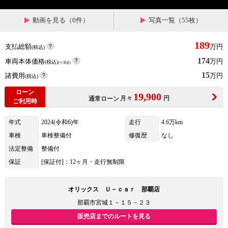
動画を見る（0件）
写真一覧（55枚）
189
支払総額
万円
(税込)
174
車両本体価格
万円
(税込)
(リ済込)
15
諸費用
万円
(税込)
ローン
19,900
月々
円
通常ローン
ご利用時
年式
2024(令和6)年
走行
4.6万km
車検
車検整備付
修復歴
なし
法定整備
整備付
保証
[保証付]：12ヶ月・走行無制限
オリックス Ｕ－ｃａｒ 那覇店
那覇市宮城１－１５－２３
販売店までのルートを見る