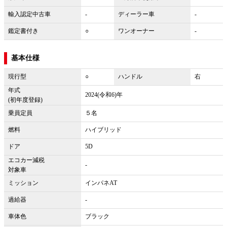
輸入認定中古車
-
ディーラー車
-
鑑定書付き
○
ワンオーナー
-
基本仕様
現行型
○
ハンドル
右
年式
2024(令和6)年
(初年度登録)
乗員定員
５名
燃料
ハイブリッド
ドア
5D
エコカー減税
-
対象車
ミッション
インパネAT
過給器
-
車体色
ブラック