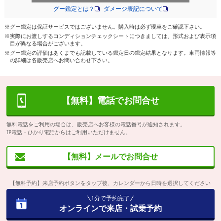
グー鑑定とは？
ダメージ表記について
※グー鑑定は保証サービスではございません。購入時は必ず現車をご確認下さい。
※実際にお渡しするコンディションチェックシートにつきましては、形式および表示項
目が異なる場合がございます。
※グー鑑定の評価はあくまでも記載している鑑定日の鑑定結果となります。車両情報等
の詳細は各販売店へお問い合わせ下さい。
【無料】電話でお問合せ
無料電話をご利用の場合は、販売店へお客様の電話番号が通知されます。
IP電話・ひかり電話からはご利用いただけません。
【無料】メールでお問合せ
【無料予約】来店予約ボタンをタップ後、カレンダーから日時を選択してください
1分で予約完了
オンラインで来店・試乗予約