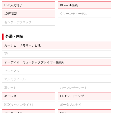
USB入力端子
Bluetooth接続
100V電源
クリーンディーゼル
センターデフロック
外装・内装
カーナビ：メモリーナビ他
TV
オーディオ：ミュージックプレイヤー接続可
ビジュアル
アルミホイール
革シート
ハーフレザーシート
キーレス
LEDヘッドランプ
HID(キセノンライト)
ポータブルナビ