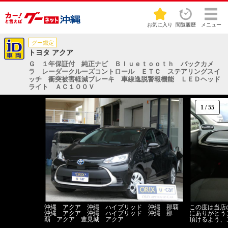
お気に入り
閲覧履歴
メニュー
グー鑑定
トヨタ アクア
Ｇ １年保証付 純正ナビ Ｂｌｕｅｔｏｏｔｈ バックカメ
ラ レーダークルーズコントロール ＥＴＣ ステアリングスイ
ッチ 衝突被害軽減ブレーキ 車線逸脱警報機能 ＬＥＤヘッド
ライト ＡＣ１００Ｖ
1
/
55
沖縄 アクア 沖縄 ハイブリッド 沖縄 那覇
この度は当店
沖縄 アクア 沖縄 ハイブリッド 沖縄 那
にありがとう
覇 アクア 豊見城 アクア
頂けるよう、