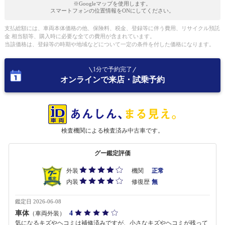
※Googleマップを使用します。
スマートフォンの位置情報をONにしてください。
支払総額には、車両本体価格の他、保険料、税金、登録等に伴う費用、リサイクル預託
金 相当額等、購入時に必要な全ての費用が含まれています。
当該価格は、登録等の時期や地域などについて一定の条件を付した価格になります。
1分で予約完了
オンラインで来店・試乗予約
検査機関による検査済み中古車です。
グー鑑定評価
外装
機関
正常
内装
修復歴
無
鑑定日 2026-06-08
車体
4
（車両外装）
気になるキズやヘコミは補修済みですが、小さなキズやヘコミが残って