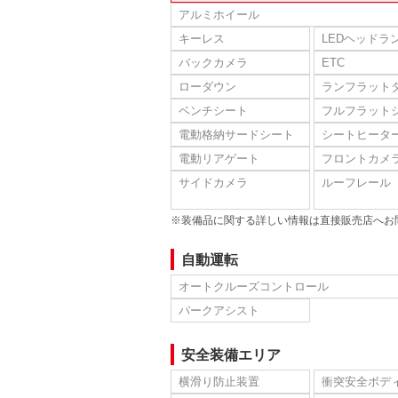
アルミホイール
キーレス
LEDヘッドラ
バックカメラ
ETC
ローダウン
ランフラット
ベンチシート
フルフラット
電動格納サードシート
シートヒータ
電動リアゲート
フロントカメ
サイドカメラ
ルーフレール
※装備品に関する詳しい情報は直接販売店へお
自動運転
オートクルーズコントロール
パークアシスト
安全装備エリア
横滑り防止装置
衝突安全ボデ