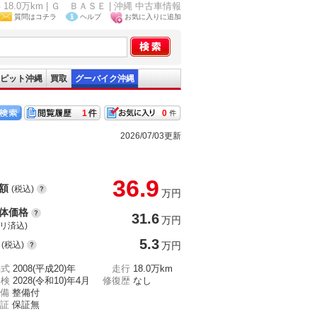
8.0万km | Ｇ ＢＡＳＥ | 沖縄 中古車情報
質問はコチラ
ヘルプ
お気に入りに追加
ピット沖縄
買取
グーバイク沖縄
1
0
2026/07/03更新
36.9
額
(税込)
万円
体価格
31.6
万円
(リ済込)
5.3
(税込)
万円
年式
2008(平成20)年
走行
18.0万km
車検
2028(令和10)年4月
修復歴
なし
備
整備付
証
保証無