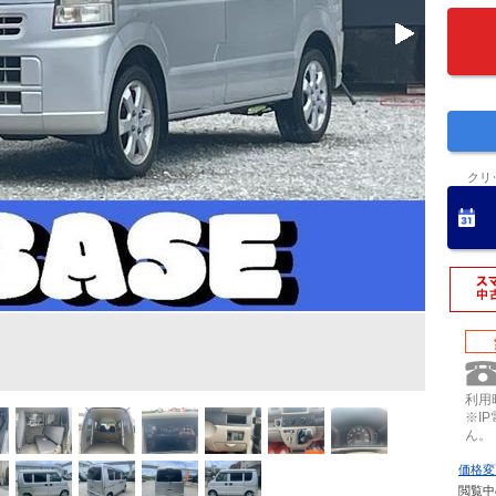
クリ
利用時
※I
ん。
価格変
閲覧中