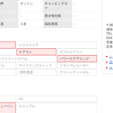
燃料
ガソリン
キャンピングカ
-
ー
器
-
寒冷地仕様
-
定員
４名
福祉車両
-
〒90
浦添
TEL 
FAX 
営業時
スライドドア
定休
エアコン
ダブルエアコン
シ
シストコントロール
パワーステアリング
店
テム
アイドリングストップ
ドライブレコーダー
ユ
100V電源
クリーンディーゼル
TV
ミュージッ
ビジュアル