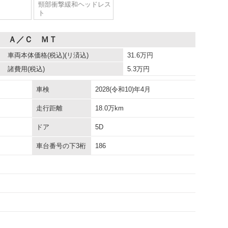
頸部衝撃緩和ヘッドレス
ト
Ｗ Ａ／Ｃ ＭＴ
車両本体価格
(税込)(リ済込)
31.6
万円
諸費用
(税込)
5.3
万円
車検
2028(令和10)年4月
走行距離
18.0万km
ドア
5D
車台番号の下3桁
186