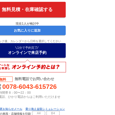
無料見積・在庫確認する
現在
1
人が検討中
お気に入りに追加
ック後、カレンダーから日時を選択してください
1分で予約完了
オンラインで来店予約
無料電話でお問い合わせ
無料
0078-6043-615726
間帯 8：00〜22：00
P電話、ひかり電話からはご利用いただけませ
更お知らせメール
乗り換え金額シミュレーション
の車両・店舗情報を印刷