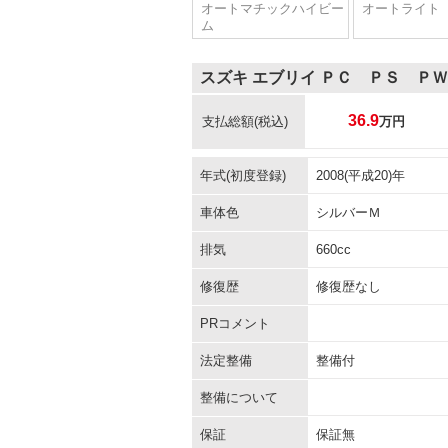
オートマチックハイビー
オートライト
ム
スズキ エブリイ ＰＣ ＰＳ Ｐ
36.9
支払総額
(税込)
万円
年式(初度登録)
2008(平成20)年
車体色
シルバーＭ
排気
660cc
修復歴
修復歴なし
PRコメント
法定整備
整備付
整備について
保証
保証無