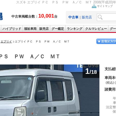
スズキ エブリイ ＰＣ ＰＳ ＰＷ Ａ／Ｃ ＭＴ 2008(平成20)年 1
サイトマップ
10,001
中古車掲載台数：
台
中古車
｜
販売店
ハイブリッド
福祉車両
販売店
グー鑑定
ランキング
クルマレビュー
グー
エブリイ
エブリイ ＰＣ ＰＳ ＰＷ Ａ／Ｃ ＭＴ
ＰＳ ＰＷ Ａ／Ｃ ＭＴ
1
支払総
/18
車両本
(税込) 
諸費用
法定整
保