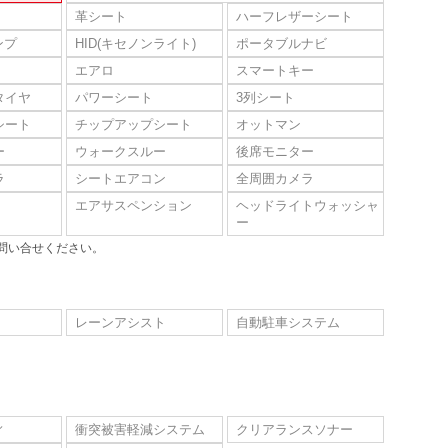
革シート
ハーフレザーシート
ンプ
HID(キセノンライト)
ポータブルナビ
エアロ
スマートキー
タイヤ
パワーシート
3列シート
シート
チップアップシート
オットマン
ー
ウォークスルー
後席モニター
ラ
シートエアコン
全周囲カメラ
エアサスペンション
ヘッドライトウォッシャ
ー
問い合せください。
レーンアシスト
自動駐車システム
ィ
衝突被害軽減システム
クリアランスソナー