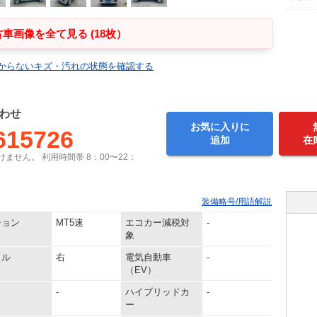
車画像を全て見る (18枚）
からないキズ・汚れの状態を確認する
わせ
お気に入りに
615726
追加
在
ません。 利用時間帯 8：00〜22：
装備略号/用語解説
ション
MT5速
エコカー減税対
-
象
ドル
右
電気自動車
-
（EV）
-
ハイブリッドカ
-
ー