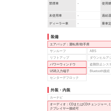
禁煙車
-
使用
未使用車
-
過給
ディーラー車
-
乗車
装備
エアバッグ：運転席/助手席
サンルーフ
ABS
リフトアップ
ダウンヒルア
パワーウィンドウ
盗難防止シス
USB入力端子
Bluetooth接続
センターデフロック
外装・内装
カーナビ
オーディオ：CDまたはCDチェンジャー,
クプレイヤー接続可