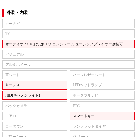
外装・内装
カーナビ
TV
オーディオ：CDまたはCDチェンジャー,ミュージックプレイヤー接続可
ビジュアル
アルミホイール
革シート
ハーフレザーシート
キーレス
LEDヘッドランプ
HID(キセノンライト)
ポータブルナビ
バックカメラ
ETC
エアロ
スマートキー
ローダウン
ランフラットタイヤ
パワーシート
3列シート