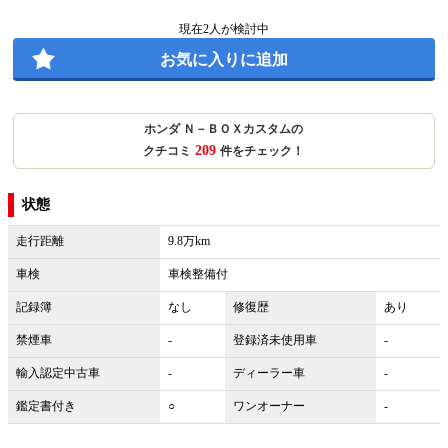
現在
2
人が検討中
お気に入りに追加
ホンダ Ｎ－ＢＯＸカスタムの
209
クチコミ
件をチェック！
状態
走行距離
9.8万km
車検
車検整備付
記録簿
なし
修復歴
あり
禁煙車
-
登録済未使用車
-
輸入認定中古車
-
ディーラー車
-
鑑定書付き
○
ワンオーナー
-