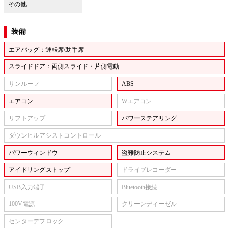
その他
-
装備
エアバッグ：運転席/助手席
スライドドア：両側スライド・片側電動
サンルーフ
ABS
エアコン
Wエアコン
リフトアップ
パワーステアリング
ダウンヒルアシストコントロール
パワーウィンドウ
盗難防止システム
アイドリングストップ
ドライブレコーダー
USB入力端子
Bluetooth接続
100V電源
クリーンディーゼル
センターデフロック