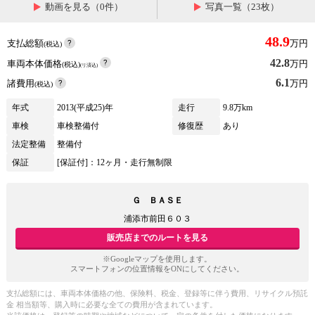
動画を見る（0件）
写真一覧（23枚）
48.9
支払総額
万円
(税込)
42.8
車両本体価格
万円
(税込)
(リ済込)
6.1
諸費用
万円
(税込)
年式
2013(平成25)年
走行
9.8万km
車検
車検整備付
修復歴
あり
法定整備
整備付
保証
[保証付]：12ヶ月・走行無制限
Ｇ ＢＡＳＥ
浦添市前田６０３
販売店までのルートを見る
※Googleマップを使用します。
スマートフォンの位置情報をONにしてください。
支払総額には、車両本体価格の他、保険料、税金、登録等に伴う費用、リサイクル預託
金 相当額等、購入時に必要な全ての費用が含まれています。