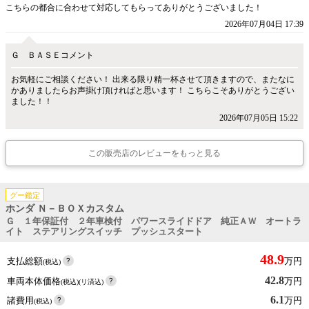
こちらの都合に合わせて対応してもらってありがとうございました！
2026年07月04日 17:39
Ｇ ＢＡＳＥコメント
お気軽にご相談ください！ 出来る限り精一杯させて頂きますので、またなに
かありましたらお声掛け頂ければと思います！ こちらこそありがとうござい
ました！！
2026年07月05日 15:22
この販売店のレビューをもっと見る
グー鑑定
ホンダ Ｎ－ＢＯＸカスタム
Ｇ １年保証付 ２年車検付 パワースライドドア 純正ＡＷ オートラ
イト ステアリングスイッチ プッシュスタート
48.9
支払総額
万円
(税込)
42.8
車両本体価格
万円
(税込)(リ済込)
6.1
諸費用
万円
(税込)