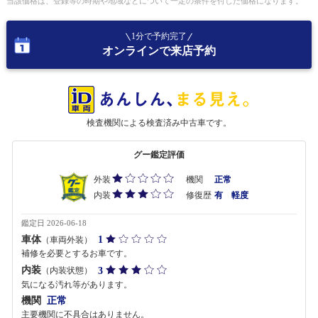
当該価格は、登録等の時期や地域などについて一定の条件を付した価格になります。
1分で予約完了
オンラインで来店予約
検査機関による検査済み中古車です。
グー鑑定評価
外装
機関
正常
内装
修復歴
有 軽度
鑑定日 2026-06-18
車体
1
（車両外装）
補修を必要とするお車です。
内装
3
（内装状態）
気になる汚れ等があります。
機関
正常
主要機関に不具合はありません。