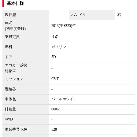
基本仕様
現行型
-
ハンドル
右
年式
2013(平成25)年
(初年度登録)
乗員定員
４名
燃料
ガソリン
ドア
5D
エコカー減税
-
対象車
ミッション
CVT
過給器
-
車体色
パールホワイト
排気量
660cc
4WD
-
車台番号下3桁
528