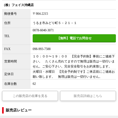
（株）フェイス沖縄店
郵便番号
〒904-2215
住所
うるま市みどり町５－２１－１
0078-6040-3071
TEL
【無料】電話でお問合せ
FAX
098-993-7588
１０：００〜１９：００ 【完全予約制】事前にご連絡下
営業時間
さい。 たくさん売れてますので無理は販売は一切行いま
せん。ご安心下さい。完全安全取引をお約束致します。
火曜日・水曜日 【完全予約制です】ご来店前にご連絡お
定休日
願い致します。 無理は販売は一切行いません。
在庫台数
62
この販売店の在庫を見る
販売店詳細はこちら
販売店レビュー