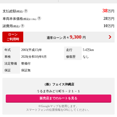
38
支払総額
万円
(税込)
28
車両本体価格
万円
(税込)
(リ済込)
10
諸費用
万円
(税込)
ローン
9,300
月々
円
通常ローン
ご利用時
年式
2003(平成15)年
走行
5.4万km
車検
2028(令和10)年6月
修復歴
なし
法定整備
整備付
保証
保証無
（株）フェイス沖縄店
うるま市みどり町５－２１－１
販売店までのルートを見る
※Googleマップを使用します。
スマートフォンの位置情報をONにしてください。