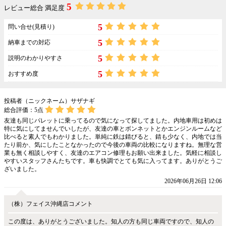
5
レビュー総合 満足度
5
問い合せ(見積り)
5
納車までの対応
5
説明のわかりやすさ
5
おすすめ度
投稿者（ニックネーム）サザナギ
総合評価：
5
点
友達も同じパレットに乗ってるので気になって探してました。内地車用は初めは
特に気にしてませんでいしたが、友達の車とボンネットとかエンジンルームなど
比べると素人でもわかりました。単純に鉄は錆びると、錆も少なく、内地では当
たり前か、気にしたことなかったので今後の車両の比較になりますね。無理な営
業も無く相談しやすく、友達のエアコン修理もお願い出来ました。気軽に相談し
やすいスタッフさんたちです。車も快調でとても気に入ってます。ありがとうご
ざいました。
2026年06月26日 12:06
（株）フェイス沖縄店コメント
この度は、ありがとうございました。知人の方も同じ車両ですので、知人の