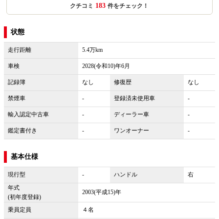
183
クチコミ
件をチェック！
状態
走行距離
5.4万km
車検
2028(令和10)年6月
記録簿
なし
修復歴
なし
禁煙車
-
登録済未使用車
-
輸入認定中古車
-
ディーラー車
-
鑑定書付き
-
ワンオーナー
-
基本仕様
現行型
-
ハンドル
右
年式
2003(平成15)年
(初年度登録)
乗員定員
４名