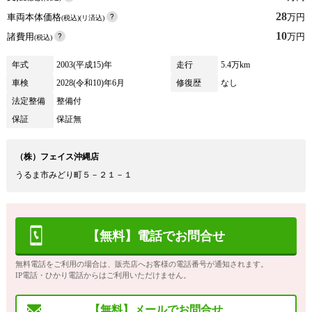
28
車両本体価格
万円
(税込)(リ済込)
10
諸費用
万円
(税込)
年式
2003(平成15)年
走行
5.4万km
車検
2028(令和10)年6月
修復歴
なし
法定整備
整備付
保証
保証無
（株）フェイス沖縄店
うるま市みどり町５－２１－１
【無料】電話でお問合せ
無料電話をご利用の場合は、販売店へお客様の電話番号が通知されます。
IP電話・ひかり電話からはご利用いただけません。
【無料】メールでお問合せ