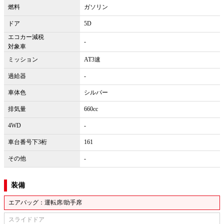
燃料
ガソリン
ドア
5D
エコカー減税
-
対象車
ミッション
AT3速
過給器
-
車体色
シルバー
排気量
660cc
4WD
-
車台番号下3桁
161
その他
-
装備
エアバッグ：運転席/助手席
スライドドア