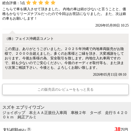
総合評価：
5
点
こちらで車を購入させて頂きました。 内地の車は錆が少ないと言うことと、価
格もかなりリーズナブルだったので今回はお世話になりました。 また、次は娘
の車もお願いします！
2026年05月09日 10:25
（株）フェイス沖縄店コメント
この度は、ありがとうございました。２０２５年沖縄で内地車両販売がお陰
様で、２０００台超えました。多くのお客様とご縁を頂き、大変感謝をして
おります。今後お客様の為、安全取引を致します。内地仕入れ車両ですの
で、錆も少ないのでご安心ください。今後のオーディオ取付等も、また決ま
り次第ご相談下さい。今後とも、よろしくお願い致します。
2026年05月11日 09:10
この販売店のレビューをもっと見る
スズキ エブリイワゴン
ジョイポップ 本土ＡＡ正規仕入車両 車検２年 ターボ 走行５４２０
０ｋｍ 純正アルミ
38
支払総額
万円
(税込)