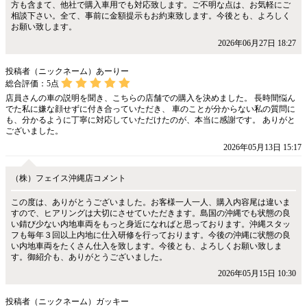
方も含まて、他社で購入車用でも対応致します。ご不明な点は、お気軽にご
相談下さい。全て、事前に金額提示もお約束致します。今後とも、よろしく
お願い致します。
2026年06月27日 18:27
投稿者（ニックネーム）あーりー
総合評価：
5
点
店員さんの車の説明を聞き、こちらの店舗での購入を決めました。 長時間悩ん
でた私に嫌な顔せずに付き合っていただき、 車のことが分からない私の質問に
も、分かるように丁寧に対応していただけたのが、本当に感謝です。 ありがと
ございました。
2026年05月13日 15:17
（株）フェイス沖縄店コメント
この度は、ありがとうございました。お客様一人一人、購入内容尾は違いま
すので、ヒアリングは大切にさせていただきます。島国の沖縄でも状態の良
い錆び少ない内地車両をもっと身近になればと思っております。沖縄スタッ
フも毎年３回以上内地に仕入研修を行っております。今後の沖縄に状態の良
い内地車両をたくさん仕入を致します。今後とも、よろしくお願い致しま
す。御紹介も、ありがとうございました。
2026年05月15日 10:30
投稿者（ニックネーム）ガッキー