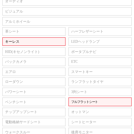
オーディオ
ビジュアル
アルミホイール
革シート
ハーフレザーシート
キーレス
LEDヘッドランプ
HID(キセノンライト)
ポータブルナビ
バックカメラ
ETC
エアロ
スマートキー
ローダウン
ランフラットタイヤ
パワーシート
3列シート
ベンチシート
フルフラットシート
チップアップシート
オットマン
電動格納サードシート
シートヒーター
ウォークスルー
後席モニター