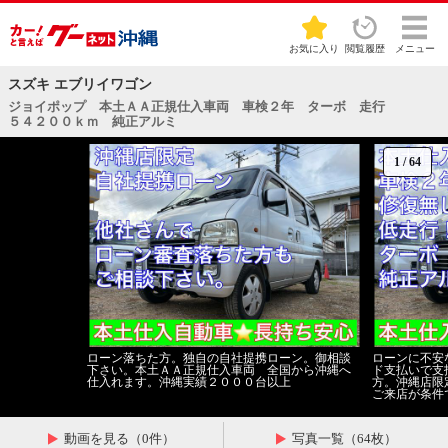
お気に入り
閲覧履歴
メニュー
スズキ エブリイワゴン
ジョイポップ 本土ＡＡ正規仕入車両 車検２年 ターボ 走行
５４２００ｋｍ 純正アルミ
1
/
64
ローン落ちた方。独自の自社提携ローン。御相談
ローンに不安
下さい。本土ＡＡ正規仕入車両 全国から沖縄へ
ド支払いで支
仕入れます。沖縄実績２０００台以上
方。沖縄店限
ご来店が条件
動画を見る（0件）
写真一覧（64枚）