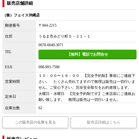
販売店舗詳細
（株）フェイス沖縄店
郵便番号
〒904-2215
住所
うるま市みどり町５－２１－１
0078-6040-3071
TEL
【無料】電話でお問合せ
FAX
098-993-7588
１０：００〜１９：００ 【完全予約制】事前にご連絡下
営業時間
さい。 たくさん売れてますので無理は販売は一切行いま
せん。ご安心下さい。完全安全取引をお約束致します。
火曜日・水曜日 【完全予約制です】ご来店前にご連絡お
定休日
願い致します。 無理は販売は一切行いません。
在庫台数
62
この販売店の在庫を見る
販売店詳細はこちら