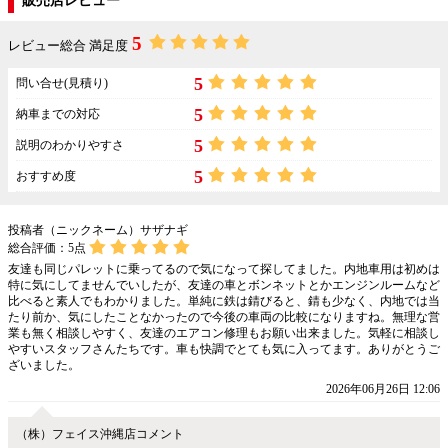
販売店レビュー
5
レビュー総合 満足度
5
問い合せ(見積り)
5
納車までの対応
5
説明のわかりやすさ
5
おすすめ度
投稿者（ニックネーム）サザナギ
総合評価：
5
点
友達も同じパレットに乗ってるので気になって探してました。内地車用は初めは
特に気にしてませんでいしたが、友達の車とボンネットとかエンジンルームなど
比べると素人でもわかりました。単純に鉄は錆びると、錆も少なく、内地では当
たり前か、気にしたことなかったので今後の車両の比較になりますね。無理な営
業も無く相談しやすく、友達のエアコン修理もお願い出来ました。気軽に相談し
やすいスタッフさんたちです。車も快調でとても気に入ってます。ありがとうご
ざいました。
2026年06月26日 12:06
（株）フェイス沖縄店コメント