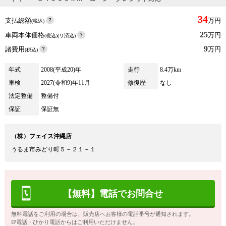
34
支払総額
万円
(税込)
25
車両本体価格
万円
(税込)(リ済込)
9
諸費用
万円
(税込)
年式
2008(平成20)年
走行
8.4万km
車検
2027(令和9)年11月
修復歴
なし
法定整備
整備付
保証
保証無
（株）フェイス沖縄店
うるま市みどり町５－２１－１
【無料】電話でお問合せ
無料電話をご利用の場合は、販売店へお客様の電話番号が通知されます。
IP電話・ひかり電話からはご利用いただけません。