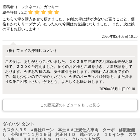
投稿者（ニックネーム）ガッキー
総合評価：
5
点
こちらで車を購入させて頂きました。 内地の車は錆が少ないと言うことと、価
格もかなりリーズナブルだったので今回はお世話になりました。 また、次は娘
の車もお願いします！
2026年05月09日 10:25
（株）フェイス沖縄店コメント
この度は、ありがとうございました。２０２５年沖縄で内地車両販売がお陰
様で、２０００台超えました。多くのお客様とご縁を頂き、大変感謝をして
おります。今後お客様の為、安全取引を致します。内地仕入れ車両ですの
で、錆も少ないのでご安心ください。今後のオーディオ取付等も、また決ま
り次第ご相談下さい。今後とも、よろしくお願い致します。
2026年05月11日 09:10
この販売店のレビューをもっと見る
ダイハツ タント
カスタムＲＳ ●自社ローン 本土ＡＡ正規仕入車両 ターボ 修復歴無
し 令和９年１１月１９日 純正ＨＩＤ 純正アルミ １５インチ スマ
ートキー ８４０００ｋｍ ローン クレジット対応