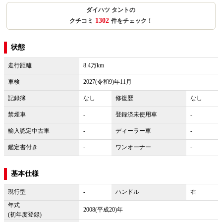
ダイハツ タントの
1302
クチコミ
件をチェック！
状態
走行距離
8.4万km
車検
2027(令和9)年11月
記録簿
なし
修復歴
なし
禁煙車
-
登録済未使用車
-
輸入認定中古車
-
ディーラー車
-
鑑定書付き
-
ワンオーナー
-
基本仕様
現行型
-
ハンドル
右
年式
2008(平成20)年
(初年度登録)