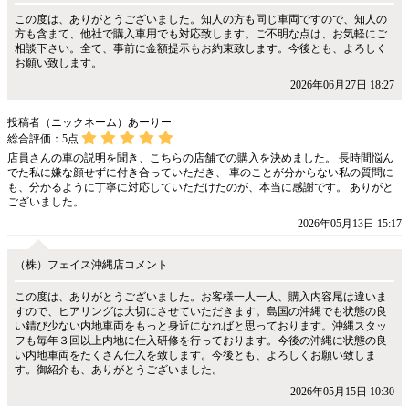
この度は、ありがとうございました。知人の方も同じ車両ですので、知人の
方も含まて、他社で購入車用でも対応致します。ご不明な点は、お気軽にご
相談下さい。全て、事前に金額提示もお約束致します。今後とも、よろしく
お願い致します。
2026年06月27日 18:27
投稿者（ニックネーム）あーりー
総合評価：
5
点
店員さんの車の説明を聞き、こちらの店舗での購入を決めました。 長時間悩ん
でた私に嫌な顔せずに付き合っていただき、 車のことが分からない私の質問に
も、分かるように丁寧に対応していただけたのが、本当に感謝です。 ありがと
ございました。
2026年05月13日 15:17
（株）フェイス沖縄店コメント
この度は、ありがとうございました。お客様一人一人、購入内容尾は違いま
すので、ヒアリングは大切にさせていただきます。島国の沖縄でも状態の良
い錆び少ない内地車両をもっと身近になればと思っております。沖縄スタッ
フも毎年３回以上内地に仕入研修を行っております。今後の沖縄に状態の良
い内地車両をたくさん仕入を致します。今後とも、よろしくお願い致しま
す。御紹介も、ありがとうございました。
2026年05月15日 10:30