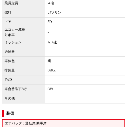
乗員定員
４名
燃料
ガソリン
ドア
5D
エコカー減税
-
対象車
ミッション
AT4速
過給器
-
車体色
紺
排気量
660cc
4WD
-
車台番号下3桁
089
その他
-
装備
エアバッグ：運転席/助手席