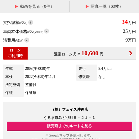
動画を見る（0件）
写真一覧（63枚）
34
支払総額
万円
(税込)
25
車両本体価格
万円
(税込)
(リ済込)
9
諸費用
万円
(税込)
ローン
10,600
月々
円
通常ローン
ご利用時
年式
2008(平成20)年
走行
8.4万km
車検
2027(令和9)年11月
修復歴
なし
法定整備
整備付
保証
保証無
（株）フェイス沖縄店
うるま市みどり町５－２１－１
販売店までのルートを見る
※Googleマップを使用します。