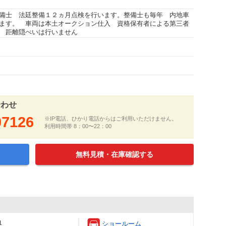
備士 法廷整備１２ヵ月点検を行います。整備士も毎年 内地車
ます。 車両は本土オークション仕入 資格保有者による第三者
 距離隠ぺいは行いません
合わせ
07126
※IP電話、ひかり電話からはご利用いただけません。
利用時間帯 8：00〜22：00
無料見積・在庫確認する
１
ショールーム