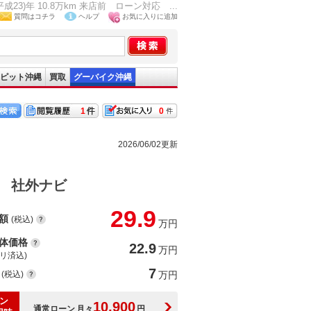
)年 10.8万km 来店前 ローン対応 ...
質問はコチラ
ヘルプ
お気に入りに追加
ピット沖縄
買取
グーバイク沖縄
1
0
2026/06/02更新
 社外ナビ
29.9
額
(税込)
万円
体価格
22.9
万円
(リ済込)
7
(税込)
万円
ン
10,900
通常ローン
月々
円