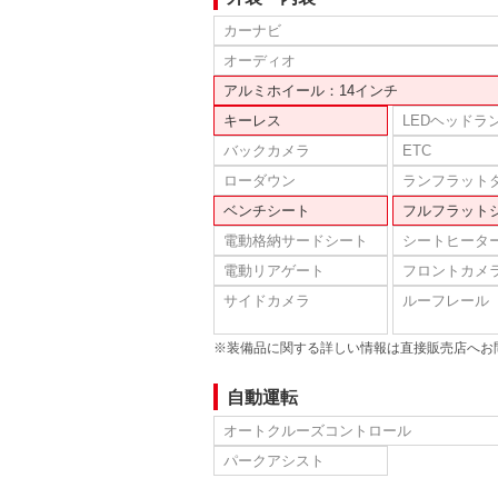
カーナビ
オーディオ
アルミホイール：14インチ
キーレス
LEDヘッドラ
バックカメラ
ETC
ローダウン
ランフラット
ベンチシート
フルフラット
電動格納サードシート
シートヒータ
電動リアゲート
フロントカメ
サイドカメラ
ルーフレール
※装備品に関する詳しい情報は直接販売店へお
自動運転
オートクルーズコントロール
パークアシスト