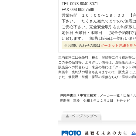
TEL 0078-6040-3071
FAX 098-993-7588
営業時間 １０：００〜１９：００ 【
下さい。 たくさん売れてますので無理
ご安心下さい。完全安全取引をお約束致
定休日 火曜日・水曜日 【完全予約制で
い致します。 無理は販売は一切行いま
※お問い合わせの際は
グーネット沖縄を見
車両価格には保険料、税金、登録等に伴う費用等は
この車の品質等、より詳しい情報は、直接販売店へ
販売店への問合わせ・来店の際には「グーネット沖
商談中・売約済の場合もありますので、販売店にご
また、修復歴・整備・保証の有無ならびに詳細内容
沖縄中古車
中古車検索：メーカー一覧
日産
復歴無 車検 令和８年１２月１日 社外ナビ
会