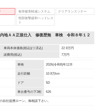
ィ
衝突被害軽減システム
クリアランスソナー
頸部衝撃緩和ヘッドレス
ト
 内地ＡＡ正規仕入 修復歴無 車検 令和８年１２
車両本体価格
(税込)(リ済込)
22.9
万円
諸費用
(税込)
7
万円
車検
2026(令和8)年12月
走行距離
10.8万km
ドア
5D
車台番号の下3桁
626
の自社提携ローン。御相談下さい。