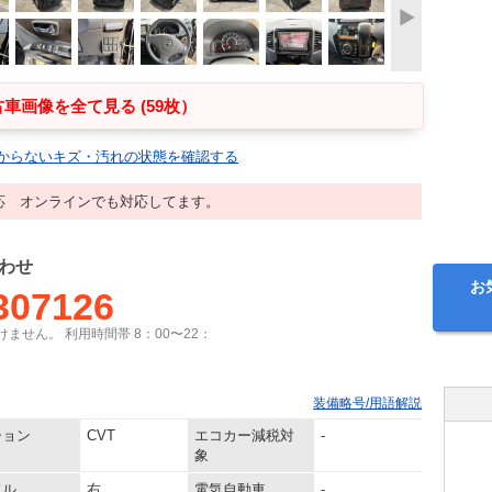
車画像を全て見る (59枚）
からないキズ・汚れの状態を確認する
応 オンラインでも対応してます。
わせ
お
307126
ません。 利用時間帯 8：00〜22：
装備略号/用語解説
ション
CVT
エコカー減税対
-
象
ドル
右
電気自動車
-