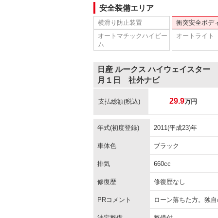
安全装備エリア
横滑り防止装置
衝突安全ボデ
オートマチックハイビー
オートライト
ム
日産 ルークス ハイウェイスター
月１日 社外ナビ
29.9
支払総額
(税込)
万円
年式(初度登録)
2011(平成23)年
車体色
ブラック
排気
660cc
修復歴
修復歴なし
PRコメント
ローン落ちた方。独自
法定整備
整備付