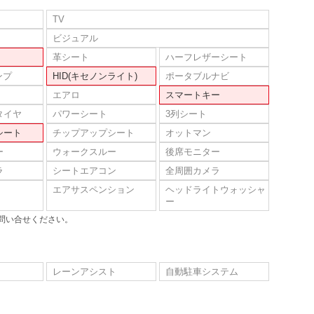
TV
ビジュアル
革シート
ハーフレザーシート
ンプ
HID(キセノンライト)
ポータブルナビ
エアロ
スマートキー
タイヤ
パワーシート
3列シート
シート
チップアップシート
オットマン
ー
ウォークスルー
後席モニター
ラ
シートエアコン
全周囲カメラ
エアサスペンション
ヘッドライトウォッシャ
ー
問い合せください。
レーンアシスト
自動駐車システム