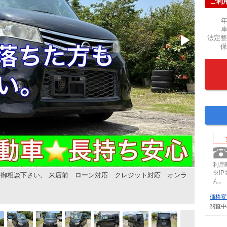
ご利
法定整
保
利用時
※I
御相談下さい。 来店前 ローン対応 クレジット対応 オンラ
ん。
価格変
閲覧中