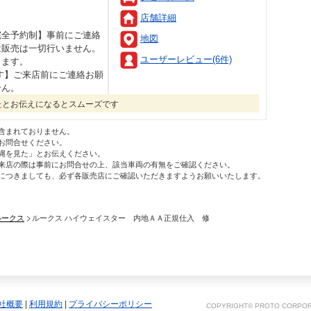
店舗詳細
完全予約制】事前にご連絡
地図
は販売は一切行いません。
ユーザーレビュー(6件)
します。
す】ご来店前にご連絡お願
せん。
た
とお伝えになるとスムーズです
含まれておりません。
お問合せください。
縄を見た」とお伝えください。
来店の際は事前にお問合せの上、該当車両の有無をご確認ください。
につきましても、必ず各販売店にご確認いただきますようお願いいたします。
ルークス
ルークス ハイウェイスター 内地ＡＡ正規仕入 修
社概要
|
利用規約
|
プライバシーポリシー
COPYRIGHT© PROTO CORPORA