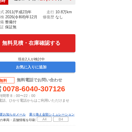
用時
年式
2011(平成23)年
走行
10.8万km
車検
2026(令和8)年12月
修復歴
なし
備
整備付
証
保証無
無料見積・在庫確認する
現在
2
人が検討中
お気に入りに追加
無料電話でお問い合わせ
無料
0078-6040-307126
間帯 8：00〜22：00
P電話、ひかり電話からはご利用いただけませ
更お知らせメール
乗り換え金額シミュレーション
の車両・店舗情報を印刷