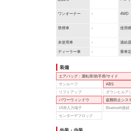
ワンオーナー
-
4WD
禁煙車
-
使用
未使用車
-
過給
ディーラー車
-
乗車
装備
エアバッグ：運転席/助手席/サイド
サンルーフ
ABS
リフトアップ
ダウンヒルア
パワーウィンドウ
盗難防止シス
USB入力端子
Bluetooth接続
センターデフロック
外装・内装