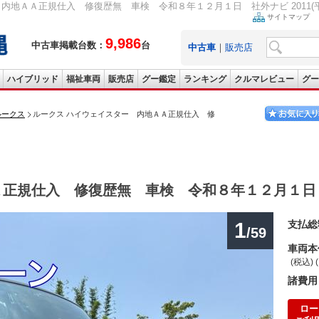
地ＡＡ正規仕入 修復歴無 車検 令和８年１２月１日 社外ナビ 2011(平成23
サイトマップ
9,986
中古車掲載台数：
台
中古車
｜
販売店
ハイブリッド
福祉車両
販売店
グー鑑定
ランキング
クルマレビュー
グー
ルークス
ルークス ハイウェイスター 内地ＡＡ正規仕入 修
Ａ正規仕入 修復歴無 車検 令和８年１２月１日
1
支払総
/59
車両本
(税込) 
諸費用
ロー