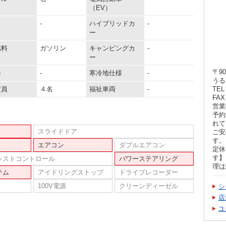
（EV）
-
ハイブリッドカ
-
ー
燃料
ガソリン
キャンピングカ
-
ー
〒90
器
-
寒冷地仕様
-
うる
定員
４名
福祉車両
-
TEL 
FAX 
営業
予約
れて
スライドドア
ご安
す。
エアコン
ダブルエアコン
定休
す】
シストコントロール
パワーステアリング
理は
テム
アイドリングストップ
ドライブレコーダー
100V電源
クリーンディーゼル
シ
店
ユ