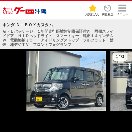
お気に入り
閲覧履歴
メニュー
ホンダ Ｎ－ＢＯＸカスタム
Ｇ・Ｌパッケージ １年間走行距離無制限保証付き 両側スライ
ドドア ＨＩＤヘッドライト スマートキー 純正１４インチＡ
Ｗ 電動格納ミラー アイドリングストップ フルフラット 禁
煙 地デジＴＶ フロントフォグランプ
1
/
72