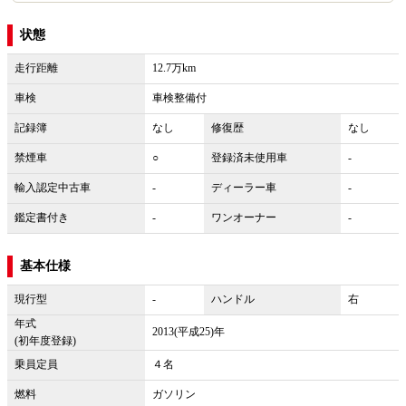
状態
走行距離
12.7万km
車検
車検整備付
記録簿
なし
修復歴
なし
禁煙車
○
登録済未使用車
-
輸入認定中古車
-
ディーラー車
-
鑑定書付き
-
ワンオーナー
-
基本仕様
現行型
-
ハンドル
右
年式
2013(平成25)年
(初年度登録)
乗員定員
４名
燃料
ガソリン