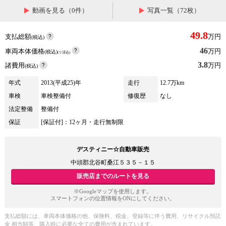
動画を見る（0件）
写真一覧（72枚）
49.8
支払総額
万円
(税込)
46
車両本体価格
万円
(税込)
(リ済込)
3.8
諸費用
万円
(税込)
年式
2013(平成25)年
走行
12.7万km
車検
車検整備付
修復歴
なし
法定整備
整備付
保証
[保証付]：12ヶ月・走行無制限
デスティニー☆自動車販売
中頭郡北谷町桑江５３５－１５
販売店までのルートを見る
※Googleマップを使用します。
スマートフォンの位置情報をONにしてください。
支払総額には、車両本体価格の他、保険料、税金、登録等に伴う費用、リサイクル預託
金 相当額等、購入時に必要な全ての費用が含まれています。