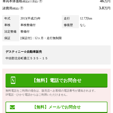
46
車両本体価格
万円
(税込)(リ済込)
3.8
諸費用
万円
(税込)
年式
2013(平成25)年
走行
12.7万km
車検
車検整備付
修復歴
なし
法定整備
整備付
保証
[保証付]：12ヶ月・走行無制限
デスティニー☆自動車販売
中頭郡北谷町桑江５３５－１５
【無料】電話でお問合せ
無料電話をご利用の場合は、販売店へお客様の電話番号が通知されます。
IP電話・ひかり電話からはご利用いただけません。
【無料】メールでお問合せ