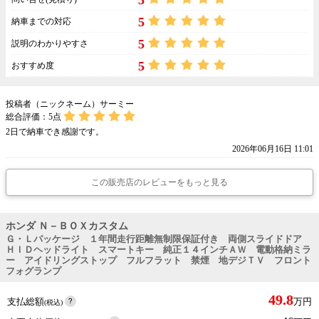
5
納車までの対応
5
説明のわかりやすさ
5
おすすめ度
投稿者（ニックネーム）サーミー
総合評価：
5
点
2日で納車でき感謝です。
2026年06月16日 11:01
この販売店のレビューをもっと見る
ホンダ Ｎ－ＢＯＸカスタム
Ｇ・Ｌパッケージ １年間走行距離無制限保証付き 両側スライドドア
ＨＩＤヘッドライト スマートキー 純正１４インチＡＷ 電動格納ミラ
ー アイドリングストップ フルフラット 禁煙 地デジＴＶ フロント
フォグランプ
49.8
支払総額
万円
(税込)