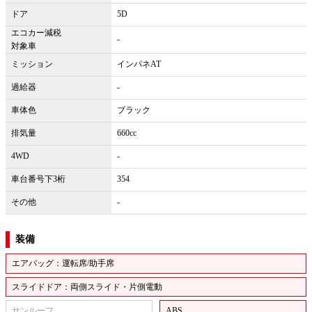
ドア
5D
エコカー減税
-
対象車
ミッション
インパネAT
過給器
-
車体色
ブラック
排気量
660cc
4WD
-
車台番号下3桁
354
その他
-
装備
エアバッグ：運転席/助手席
スライドドア：両側スライド・片側電動
サンルーフ
ABS