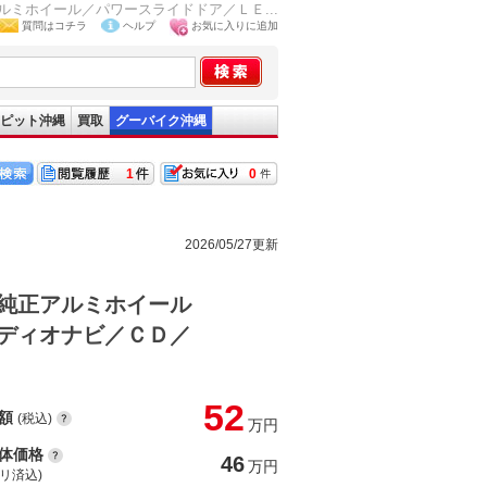
ミホイール／パワースライドドア／ＬＥ...
質問はコチラ
ヘルプ
お気に入りに追加
ピット沖縄
買取
グーバイク沖縄
1
0
2026/05/27更新
純正アルミホイール
ディオナビ／ＣＤ／
52
額
(税込)
万円
体価格
46
万円
(リ済込)