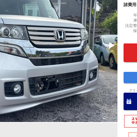
諸費用
法定整
保
クリ