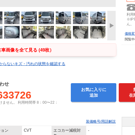
利用時
※I
ん。
価格変
閲覧中
車画像を全て見る (49枚）
からないキズ・汚れの状態を確認する
わせ
お気に入りに
633726
追加
在
ません。 利用時間帯 8：00〜22：
装備略号/用語解説
ション
CVT
エコカー減税対
-