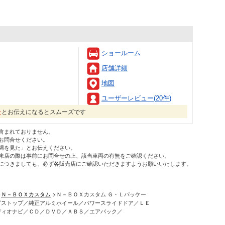
ショールーム
店舗詳細
地図
ユーザーレビュー(20件)
た
とお伝えになるとスムーズです
含まれておりません。
お問合せください。
縄を見た」とお伝えください。
来店の際は事前にお問合せの上、該当車両の有無をご確認ください。
につきましても、必ず各販売店にご確認いただきますようお願いいたします。
Ｎ－ＢＯＸカスタム
Ｎ－ＢＯＸカスタム Ｇ・Ｌパッケー
グストップ／純正アルミホイール／パワースライドドア／ＬＥ
ディオナビ／ＣＤ／ＤＶＤ／ＡＢＳ／エアバック／