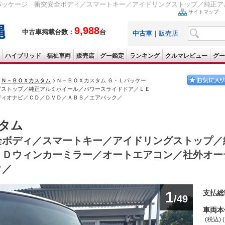
パッケージ 衝突安全ボディ／スマートキー／アイドリングストップ／純正アル
サイトマップ
9,988
中古車掲載台数：
台
中古車
｜
販売店
ハイブリッド
福祉車両
販売店
グー鑑定
ランキング
クルマレビュー
グー
Ｎ－ＢＯＸカスタム
Ｎ－ＢＯＸカスタム Ｇ・Ｌパッケー
グストップ／純正アルミホイール／パワースライドドア／ＬＥ
ディオナビ／ＣＤ／ＤＶＤ／ＡＢＳ／エアバック／
タム
全ボディ／スマートキー／アイドリングストップ／
ＥＤウィンカーミラー／オートエアコン／社外オー
ク／
1
支払総
/49
車両本
(税込) 