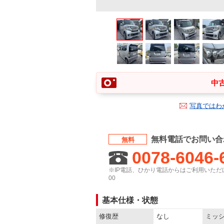
中古
写真ではわ
無料電話でお問い合
無料
0078-6046-
※IP電話、ひかり電話からはご利用いただけ
00
基本仕様・状態
修復歴
なし
ミッ