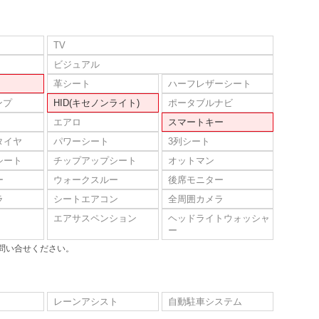
TV
ビジュアル
革シート
ハーフレザーシート
ンプ
HID(キセノンライト)
ポータブルナビ
エアロ
スマートキー
タイヤ
パワーシート
3列シート
シート
チップアップシート
オットマン
ー
ウォークスルー
後席モニター
ラ
シートエアコン
全周囲カメラ
エアサスペンション
ヘッドライトウォッシャ
ー
問い合せください。
レーンアシスト
自動駐車システム