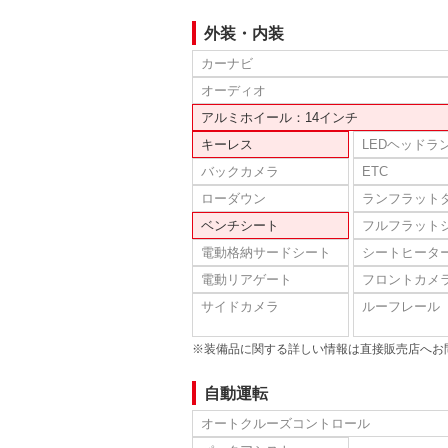
外装・内装
カーナビ
オーディオ
アルミホイール：14インチ
キーレス
LEDヘッドラ
バックカメラ
ETC
ローダウン
ランフラット
ベンチシート
フルフラット
電動格納サードシート
シートヒータ
電動リアゲート
フロントカメ
サイドカメラ
ルーフレール
※装備品に関する詳しい情報は直接販売店へお
自動運転
オートクルーズコントロール