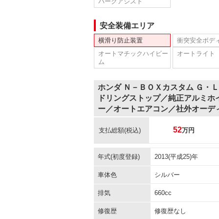
パークアシスト
安全装備エリア
横滑り防止装置
衝突安全ボデ
オートマチックハイビー
オートライト
ム
ホンダ Ｎ－ＢＯＸカスタム Ｇ・
ドリングストップ／純正アルミホ
ー／オートエアコン／社外オーデ
52
支払総額
(税込)
万円
年式(初度登録)
2013(平成25)年
車体色
シルバー
排気
660cc
修復歴
修復歴なし