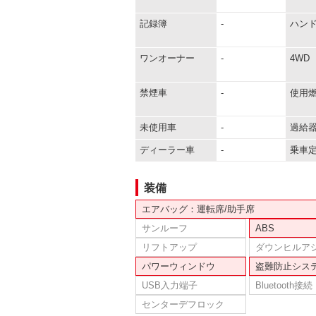
記録簿
-
ハン
ワンオーナー
-
4WD
禁煙車
-
使用
未使用車
-
過給
ディーラー車
-
乗車
装備
エアバッグ：運転席/助手席
サンルーフ
ABS
リフトアップ
ダウンヒルア
パワーウィンドウ
盗難防止シス
USB入力端子
Bluetooth接続
センターデフロック