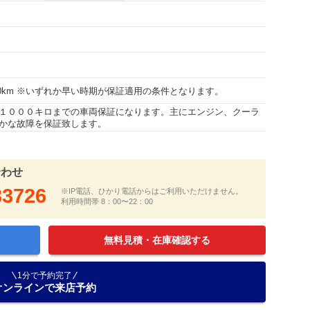
000km ※いずれか早い時期が保証適用の条件となります。
１０００キロまでの車両保証になります。主にエンジン、クーラ
かな故障を保証致します。
合わせ
33726
※IP電話、ひかり電話からはご利用いただけません。
利用時間帯 8：00〜22：00
無料見積・在庫確認する
1分で予約完了
オンラインで来店予約