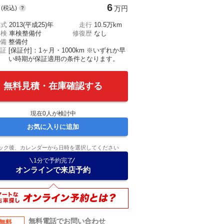
6
(税込)
万円
年式
2013(平成25)年
走行
10.5万km
車検
車検整備付
修復歴
なし
備
整備付
証
[保証付]：1ヶ月・1000km ※いずれか早
い時期が保証適用の条件となります。
無料見積・在庫確認する
現在
0
人が検討中
お気に入りに追加
ック後、カレンダーから日時を選択してください
1分で予約完了
オンラインで来店予約
無料電話でお問い合わせ
無料