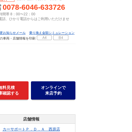
0078-6046-633726
間帯 8：00〜22：00
P電話、ひかり電話からはご利用いただけませ
更お知らせメール
乗り換え金額シミュレーション
の車両・店舗情報を印刷
無料見積
オンラインで
庫確認する
来店予約
店舗情報
カーサポートＰ．Ｄ．Ａ 西原店