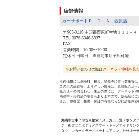
店舗情報
カーサポートＰ．Ｄ．Ａ 西原店
〒903-0116 中頭郡西原町幸地３３３－４
TEL 0078-6046-6337
FAX
営業時間 10:00〜19:00
定休日 日曜日 ※自前来店予約可能
※お問い合わせの際は
グーネット沖縄を見
車両価格には保険料、税金、登録等に伴う費用等は
この車の品質等、より詳しい情報は、直接販売店へ
販売店への問合わせ・来店の際には「グーネット沖
商談中・売約済の場合もありますので、販売店にご
また、修復歴・整備・保証の有無ならびに詳細内容
沖縄中古車
中古車検索：メーカー一覧
ホンダ
ジ 衝突安全ボディ／スマートキー／アイドリン
Ｄウィンカーミラー／オートエアコン／社外オー