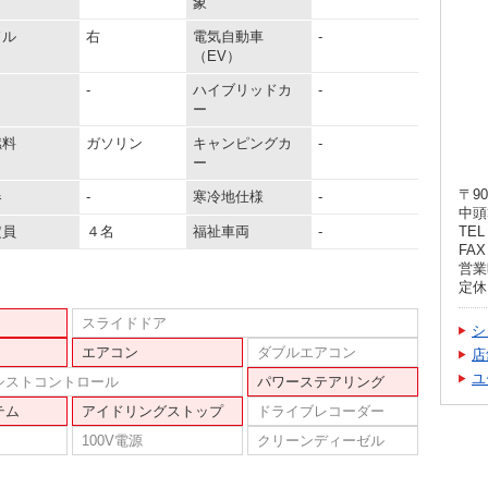
象
ドル
右
電気自動車
-
（EV）
-
ハイブリッドカ
-
ー
燃料
ガソリン
キャンピングカ
-
ー
〒90
器
-
寒冷地仕様
-
中頭
定員
４名
福祉車両
-
TEL 
FAX 
営業時
定休
スライドドア
シ
エアコン
ダブルエアコン
店
ユ
シストコントロール
パワーステアリング
テム
アイドリングストップ
ドライブレコーダー
100V電源
クリーンディーゼル