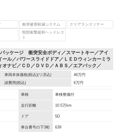
ィ
衝突被害軽減システム
クリアランスソナー
頸部衝撃緩和ヘッドレス
ト
Ｌパッケージ 衝突安全ボディ／スマートキー／アイ
イール／パワースライドドア／ＬＥＤウィンカーミラ
ィオナビ／ＣＤ／ＤＶＤ／ＡＢＳ／エアバック／
車両本体価格
(税込)(リ済込)
46
万円
諸費用
(税込)
6
万円
車検
車検整備付
走行距離
10.5万km
ドア
5D
車台番号の下3桁
639