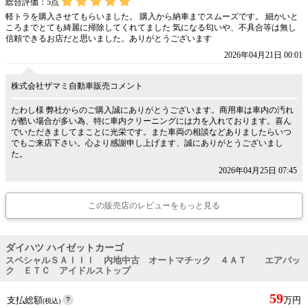
総合評価：
5
点
軽トラを購入させてもらいました。 購入から納車までスムーズです。 細かいと
ころまでとても綺麗に掃除してくれてました 気になる匂いや、不具合等は無し
信頼できるお店だと思いました。ありがとうございます
2026年04月21日 00:01
株式会社ザマミ自動車販売コメント
たわし様 弊社からのご購入誠にありがとうございます。商用車は車内の汚れ
が酷い場合が多い為、特に車内クリーニングには力を入れております。喜ん
でいただきましてまことに光栄です。また車両の相談などありましたらいつ
でもご来店下さい。心より感謝申し上げます、誠にありがとうございまし
た。
2026年04月25日 07:45
この販売店のレビューをもっと見る
ダイハツ ハイゼットカーゴ
スペシャルＳＡＩＩＩ 内地中古 オートマチック ４ＡＴ エアバッ
ク ＥＴＣ アイドルストップ
59
支払総額
万円
(税込)