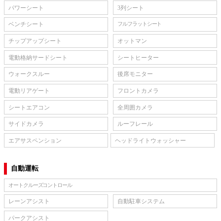
パワーシート
3列シート
ベンチシート
フルフラットシート
チップアップシート
オットマン
電動格納サードシート
シートヒーター
ウォークスルー
後席モニター
電動リアゲート
フロントカメラ
シートエアコン
全周囲カメラ
サイドカメラ
ルーフレール
エアサスペンション
ヘッドライトウォッシャー
自動運転
オートクルーズコントロール
レーンアシスト
自動駐車システム
パークアシスト