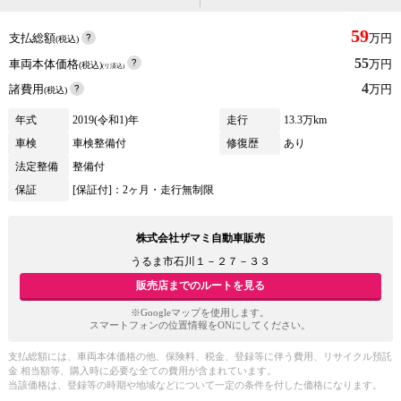
59
支払総額
万円
(税込)
55
車両本体価格
万円
(税込)
(リ済込)
4
諸費用
万円
(税込)
年式
2019(令和1)年
走行
13.3万km
車検
車検整備付
修復歴
あり
法定整備
整備付
保証
[保証付]：2ヶ月・走行無制限
株式会社ザマミ自動車販売
うるま市石川１－２７－３３
販売店までのルートを見る
※Googleマップを使用します。
スマートフォンの位置情報をONにしてください。
支払総額には、車両本体価格の他、保険料、税金、登録等に伴う費用、リサイクル預託
金 相当額等、購入時に必要な全ての費用が含まれています。
当該価格は、登録等の時期や地域などについて一定の条件を付した価格になります。