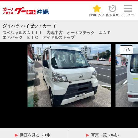
お気に入り
閲覧履歴
メニュー
ダイハツ ハイゼットカーゴ
スペシャルＳＡＩＩＩ 内地中古 オートマチック ４ＡＴ
エアバック ＥＴＣ アイドルストップ
1
/
8
動画を見る（0件）
写真一覧（8枚）