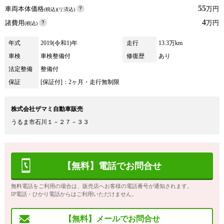
55
車両本体価格
万円
(税込)(リ済込)
4
諸費用
万円
(税込)
年式
2019(令和1)年
走行
13.3万km
車検
車検整備付
修復歴
あり
法定整備
整備付
保証
[保証付]：2ヶ月・走行無制限
株式会社ザマミ自動車販売
うるま市石川１－２７－３３
【無料】電話でお問合せ
無料電話をご利用の場合は、販売店へお客様の電話番号が通知されます。
IP電話・ひかり電話からはご利用いただけません。
【無料】メールでお問合せ