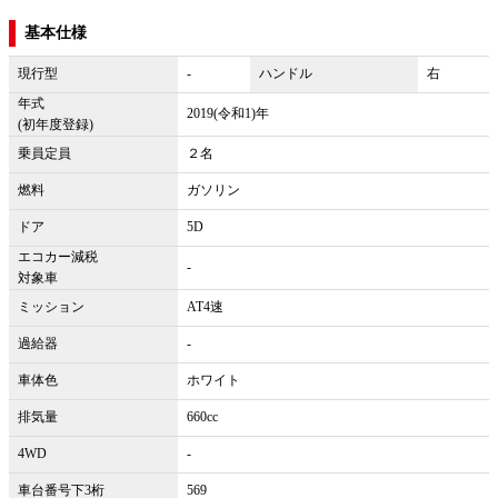
基本仕様
現行型
-
ハンドル
右
年式
2019(令和1)年
(初年度登録)
乗員定員
２名
燃料
ガソリン
ドア
5D
エコカー減税
-
対象車
ミッション
AT4速
過給器
-
車体色
ホワイト
排気量
660cc
4WD
-
車台番号下3桁
569