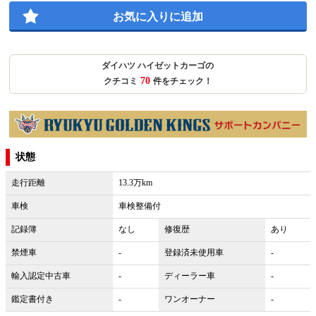
お気に入りに追加
ダイハツ ハイゼットカーゴの
70
クチコミ
件をチェック！
状態
走行距離
13.3万km
車検
車検整備付
記録簿
なし
修復歴
あり
禁煙車
-
登録済未使用車
-
輸入認定中古車
-
ディーラー車
-
鑑定書付き
-
ワンオーナー
-