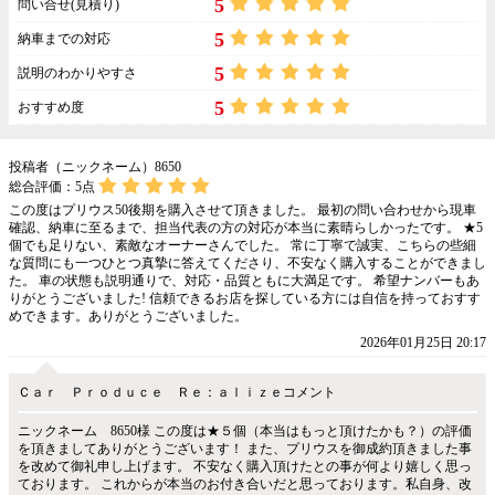
5
問い合せ(見積り)
5
納車までの対応
5
説明のわかりやすさ
5
おすすめ度
投稿者（ニックネーム）8650
総合評価：
5
点
この度はプリウス50後期を購入させて頂きました。 最初の問い合わせから現車
確認、納車に至るまで、担当代表の方の対応が本当に素晴らしかったです。 ★5
個でも足りない、素敵なオーナーさんでした。 常に丁寧で誠実、こちらの些細
な質問にも一つひとつ真摯に答えてくださり、不安なく購入することができまし
た。 車の状態も説明通りで、対応・品質ともに大満足です。 希望ナンバーもあ
りがとうございました! 信頼できるお店を探している方には自信を持っておすす
めできます。ありがとうございました。
2026年01月25日 20:17
Ｃａｒ Ｐｒｏｄｕｃｅ Ｒｅ：ａｌｉｚｅコメント
ニックネーム 8650様 この度は★５個（本当はもっと頂けたかも？）の評価
を頂きましてありがとうございます！ また、プリウスを御成約頂きました事
を改めて御礼申し上げます。 不安なく購入頂けたとの事が何より嬉しく思っ
ております。 これからが本当のお付き合いだと思っております。私自身、改