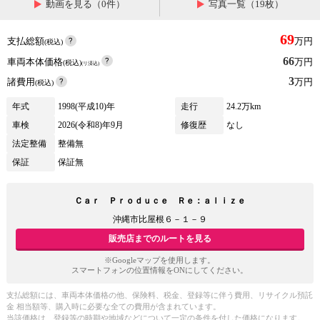
動画を見る（0件）
写真一覧（19枚）
69
支払総額
万円
(税込)
66
車両本体価格
万円
(税込)
(リ済込)
3
諸費用
万円
(税込)
年式
1998(平成10)年
走行
24.2万km
車検
2026(令和8)年9月
修復歴
なし
法定整備
整備無
保証
保証無
Ｃａｒ Ｐｒｏｄｕｃｅ Ｒｅ：ａｌｉｚｅ
沖縄市比屋根６－１－９
販売店までのルートを見る
※Googleマップを使用します。
スマートフォンの位置情報をONにしてください。
支払総額には、車両本体価格の他、保険料、税金、登録等に伴う費用、リサイクル預託
金 相当額等、購入時に必要な全ての費用が含まれています。
当該価格は、登録等の時期や地域などについて一定の条件を付した価格になります。