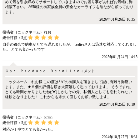
めて気を引き締めてサポートしていきますのでお困り事があればお気軽に御
相談下さい。 8650様の御家族全員の安全なカーライフを陰ながら願っており
ます。
2026年01月26日 10:35
投稿者（ニックネーム）れお
総合評価：
5
点
自分の都合で納車がとても遅れましたが、 realiseさんは迅速な対応してくれまし
た。 とても良かったです
2025年01月24日 14:15
Ｃａｒ Ｐｒｏｄｕｃｅ Ｒｅ：ａｌｉｚｅコメント
ニックネーム れお様 この度はSAIの御購入を頂きまして誠に有難う御座い
ます。また、★５個の評価を頂き大変嬉しく思っております。 そうですね、
とても時間かかりましたね(;'∀')しかしその分、私個人としても忘れられない
経験となりました！ これからも末永く宜しくお願い致します。
2025年01月25日 10:19
投稿者（ニックネーム）tkrmn
総合評価：
5
点
対応が丁寧でとても良かった。
2024年10月27日 18:31