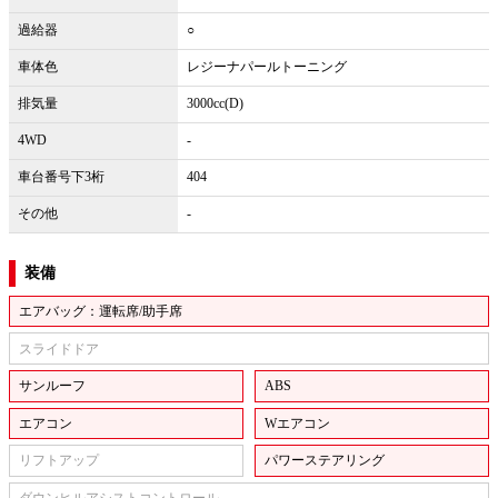
過給器
○
車体色
レジーナパールトーニング
排気量
3000cc(D)
4WD
-
車台番号下3桁
404
その他
-
装備
エアバッグ：運転席/助手席
スライドドア
サンルーフ
ABS
エアコン
Wエアコン
リフトアップ
パワーステアリング