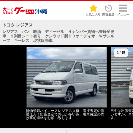
お気に入り
閲覧履歴
メニュー
トヨタ レジアス
レジアス バン 軽油 ディーゼル ４ナンバー貨物へ登録変更
車 ２列目シート有り ケンウッド製ＣＤオーディオ Ｗサンル
ーフ キーレス 現状販売車
1
/
19
貨物登録ハイエースレジアス入荷！直接査定の厳
日中は出張査
選仕入！出張査定で外出が多い為、現車確認の際
いますが、車
は事前連絡をお願い致します。
す。