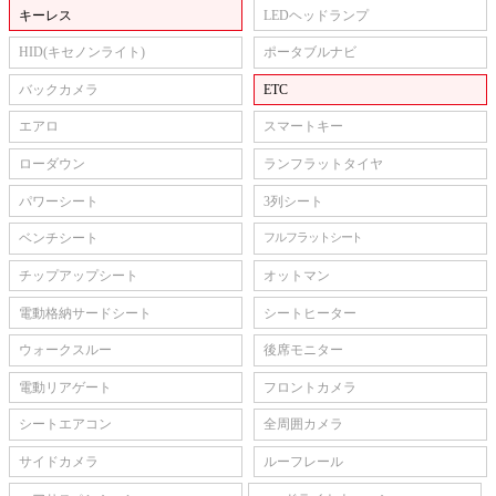
キーレス
LEDヘッドランプ
HID(キセノンライト)
ポータブルナビ
バックカメラ
ETC
エアロ
スマートキー
ローダウン
ランフラットタイヤ
パワーシート
3列シート
ベンチシート
フルフラットシート
チップアップシート
オットマン
電動格納サードシート
シートヒーター
ウォークスルー
後席モニター
電動リアゲート
フロントカメラ
シートエアコン
全周囲カメラ
サイドカメラ
ルーフレール