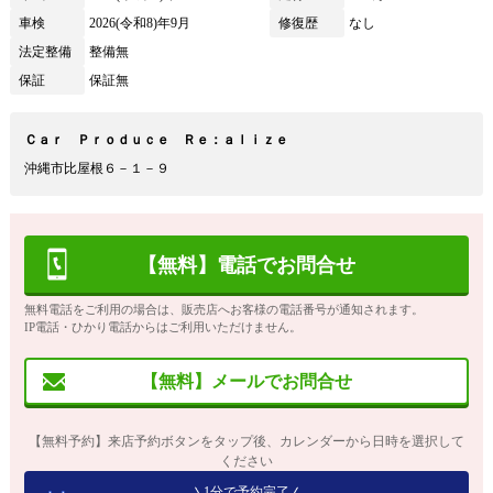
車検
2026(令和8)年9月
修復歴
なし
法定整備
整備無
保証
保証無
Ｃａｒ Ｐｒｏｄｕｃｅ Ｒｅ：ａｌｉｚｅ
沖縄市比屋根６－１－９
【無料】電話でお問合せ
無料電話をご利用の場合は、販売店へお客様の電話番号が通知されます。
IP電話・ひかり電話からはご利用いただけません。
【無料】メールでお問合せ
【無料予約】来店予約ボタンをタップ後、カレンダーから日時を選択して
ください
1分で予約完了