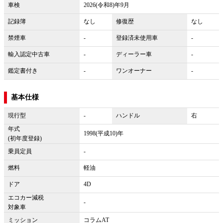
車検
2026(令和8)年9月
記録簿
なし
修復歴
なし
禁煙車
-
登録済未使用車
-
輸入認定中古車
-
ディーラー車
-
鑑定書付き
-
ワンオーナー
-
基本仕様
現行型
-
ハンドル
右
年式
1998(平成10)年
(初年度登録)
乗員定員
-
燃料
軽油
ドア
4D
エコカー減税
-
対象車
ミッション
コラムAT