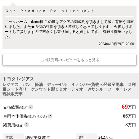
Ｃａｒ Ｐｒｏｄｕｃｅ Ｒｅ：ａｌｉｚｅコメント
ニックネーム tkrmn様 この度はアクアの御成約を頂きまして誠に有難う御座
いました。また★５個の評価を頂き大変嬉しく思っております。 今後もサポ
ートして参りますので末永くお乗り頂けると嬉しいです。 有難う御座いまし
た。
2024年10月29日 20:00
この販売店のレビューをもっと見る
トヨタ レジアス
レジアス バン 軽油 ディーゼル ４ナンバー貨物へ登録変更車 ２列
目シート有り ケンウッド製ＣＤオーディオ Ｗサンルーフ キーレス
現状販売車
69
支払総額
万円
(税込)
66
車両本体価格
万円
(税込)(リ済込)
3
諸費用
万円
(税込)
年式
1998(平成10)年
走行
24.2万km