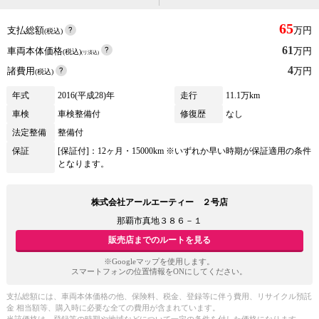
65
支払総額
万円
(税込)
61
車両本体価格
万円
(税込)
(リ済込)
4
諸費用
万円
(税込)
年式
2016(平成28)年
走行
11.1万km
車検
車検整備付
修復歴
なし
法定整備
整備付
保証
[保証付]：12ヶ月・15000km ※いずれか早い時期が保証適用の条件
となります。
株式会社アールエーティー ２号店
那覇市真地３８６－１
販売店までのルートを見る
※Googleマップを使用します。
スマートフォンの位置情報をONにしてください。
支払総額には、車両本体価格の他、保険料、税金、登録等に伴う費用、リサイクル預託
金 相当額等、購入時に必要な全ての費用が含まれています。