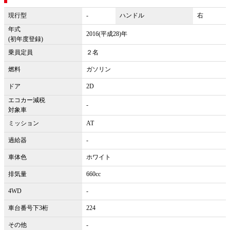
現行型
-
ハンドル
右
年式
2016(平成28)年
(初年度登録)
乗員定員
２名
燃料
ガソリン
ドア
2D
エコカー減税
-
対象車
ミッション
AT
過給器
-
車体色
ホワイト
排気量
660cc
4WD
-
車台番号下3桁
224
その他
-