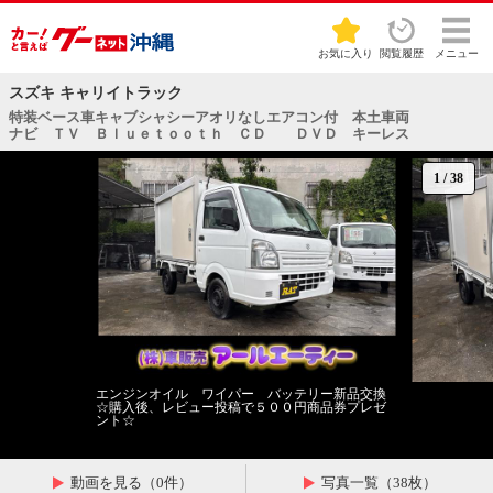
お気に入り
閲覧履歴
メニュー
スズキ キャリイトラック
特装ベース車キャブシャシーアオリなしエアコン付 本土車両
ナビ ＴＶ Ｂｌｕｅｔｏｏｔｈ ＣＤ ＤＶＤ キーレス
1
/
38
エンジンオイル ワイパー バッテリー新品交換
☆購入後、レビュー投稿で５００円商品券プレゼ
ント☆
動画を見る（0件）
写真一覧（38枚）