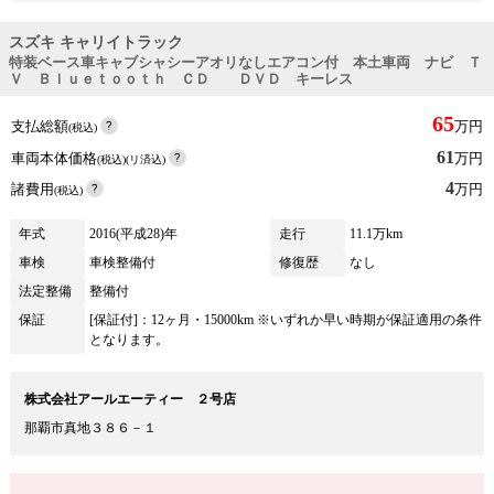
スズキ キャリイトラック
特装ベース車キャブシャシーアオリなしエアコン付 本土車両 ナビ Ｔ
Ｖ Ｂｌｕｅｔｏｏｔｈ ＣＤ ＤＶＤ キーレス
65
支払総額
万円
(税込)
61
車両本体価格
万円
(税込)(リ済込)
4
諸費用
万円
(税込)
年式
2016(平成28)年
走行
11.1万km
車検
車検整備付
修復歴
なし
法定整備
整備付
保証
[保証付]：12ヶ月・15000km ※いずれか早い時期が保証適用の条件
となります。
株式会社アールエーティー ２号店
那覇市真地３８６－１