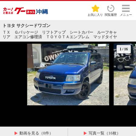
お気に入り
閲覧履歴
メニュー
トヨタ サクシードワゴン
ＴＸ Ｇパッケージ リフトアップ シートカバー ルーフキャ
リア エアコン修理済 ＴＯＹＯＴＡエンブレム マッドタイヤ
1
/
16
動画を見る（0件）
写真一覧（16枚）