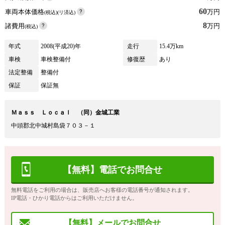
60
車両本体価格
万円
(税込)(リ済込)
8
諸費用
万円
(税込)
年式
2008(平成20)年
走行
15.4万km
車検
車検整備付
修復歴
あり
法定整備
整備付
保証
保証無
Ｍａｓｓ Ｌｏｃａｌ （同）金城工業
中頭郡北中城村島袋７０３－１
【無料】電話でお問合せ
無料電話をご利用の場合は、販売店へお客様の電話番号が通知されます。
IP電話・ひかり電話からはご利用いただけません。
【無料】メールでお問合せ