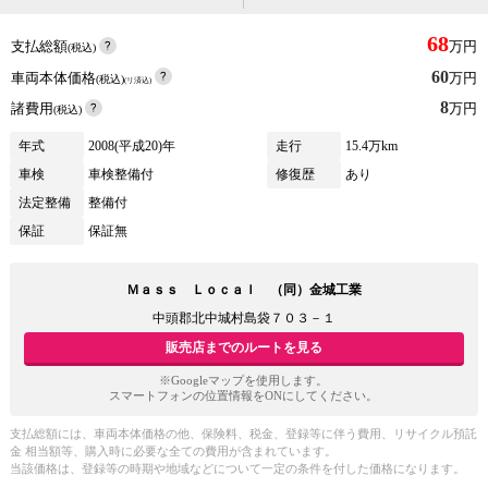
68
支払総額
万円
(税込)
60
車両本体価格
万円
(税込)
(リ済込)
8
諸費用
万円
(税込)
年式
2008(平成20)年
走行
15.4万km
車検
車検整備付
修復歴
あり
法定整備
整備付
保証
保証無
Ｍａｓｓ Ｌｏｃａｌ （同）金城工業
中頭郡北中城村島袋７０３－１
販売店までのルートを見る
※Googleマップを使用します。
スマートフォンの位置情報をONにしてください。
支払総額には、車両本体価格の他、保険料、税金、登録等に伴う費用、リサイクル預託
金 相当額等、購入時に必要な全ての費用が含まれています。
当該価格は、登録等の時期や地域などについて一定の条件を付した価格になります。