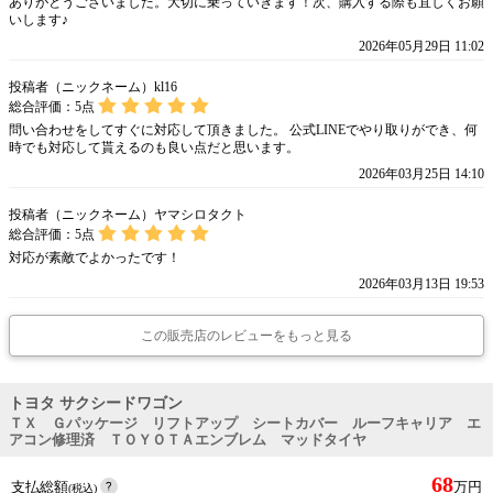
ありがとうございました。大切に乗っていきます！次、購入する際も宜しくお願
いします♪
2026年05月29日 11:02
投稿者（ニックネーム）kl16
総合評価：
5
点
問い合わせをしてすぐに対応して頂きました。 公式LINEでやり取りができ、何
時でも対応して貰えるのも良い点だと思います。
2026年03月25日 14:10
投稿者（ニックネーム）ヤマシロタクト
総合評価：
5
点
対応が素敵でよかったです！
2026年03月13日 19:53
この販売店のレビューをもっと見る
トヨタ サクシードワゴン
ＴＸ Ｇパッケージ リフトアップ シートカバー ルーフキャリア エ
アコン修理済 ＴＯＹＯＴＡエンブレム マッドタイヤ
68
支払総額
万円
(税込)