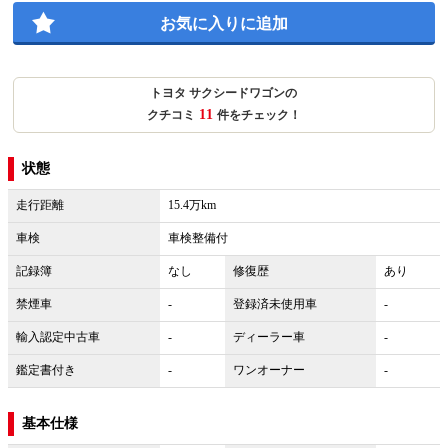
お気に入りに追加
トヨタ サクシードワゴンの
11
クチコミ
件をチェック！
状態
走行距離
15.4万km
車検
車検整備付
記録簿
なし
修復歴
あり
禁煙車
-
登録済未使用車
-
輸入認定中古車
-
ディーラー車
-
鑑定書付き
-
ワンオーナー
-
基本仕様