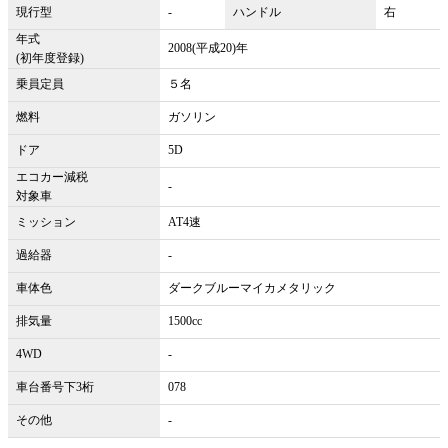
現行型
-
ハンドル
右
年式
2008(平成20)年
(初年度登録)
乗員定員
５名
燃料
ガソリン
ドア
5D
エコカー減税
-
対象車
ミッション
AT4速
過給器
-
車体色
ダークブルーマイカメタリック
排気量
1500cc
4WD
-
車台番号下3桁
078
その他
-