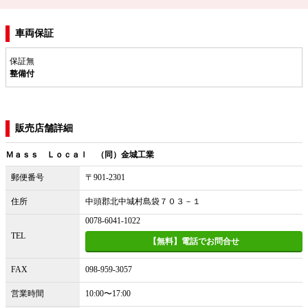
車両保証
保証無
整備付
販売店舗詳細
Ｍａｓｓ Ｌｏｃａｌ （同）金城工業
郵便番号
〒901-2301
住所
中頭郡北中城村島袋７０３－１
0078-6041-1022
TEL
【無料】電話でお問合せ
FAX
098-959-3057
営業時間
10:00〜17:00