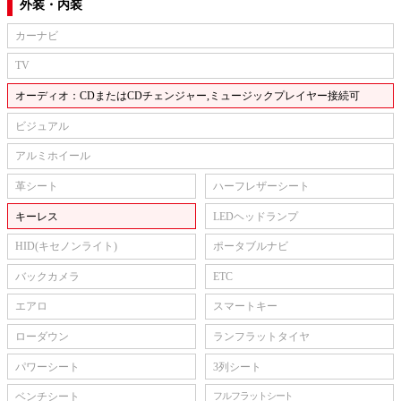
外装・内装
カーナビ
TV
オーディオ：CDまたはCDチェンジャー,ミュージックプレイヤー接続可
ビジュアル
アルミホイール
革シート
ハーフレザーシート
キーレス
LEDヘッドランプ
HID(キセノンライト)
ポータブルナビ
バックカメラ
ETC
エアロ
スマートキー
ローダウン
ランフラットタイヤ
パワーシート
3列シート
ベンチシート
フルフラットシート