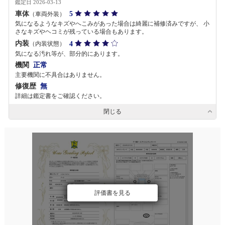
鑑定日 2026-03-13
車体
5
（車両外装）
気になるようなキズやへこみがあった場合は綺麗に補修済みですが、 小
さなキズやヘコミが残っている場合もあります。
内装
4
（内装状態）
気になる汚れ等が、部分的にあります。
機関
正常
主要機関に不具合はありません。
修復歴
無
詳細は鑑定書をご確認ください。
閉じる
評価書を見る