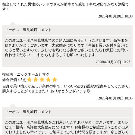
担当してくれた男性のシラドウさんが納車まで親切丁寧な対応でかなり満足で
す！
2026年01月29日 10:30
ユーポス 豊見城店コメント
この度はユーポス豊見城店でのご購入誠にありがとうございます。高評価を
頂きありがとうございます！大変励みになります！今後も長いお付き合いに
なると思いますので、少しでも気になる点がございましたらお気軽にお問い
合わせください。これからもよろしくお願いいたします。
2026年01月30日 10:25
投稿者（ニックネーム）マク
総合評価：
5
点
自身が乗り換えが厳しい条件の中で、いろいろ試行錯誤や提案をしてくださり、
購入することができまきた！ ありがとうございます😊
2026年01月19日 18:33
ユーポス 豊見城店コメント
この度はユーポス豊見城店をご利用いただきありがとうございます。 またレ
ビュー投稿・高評価大変励みになります！ お客様のご希望に沿うことが出来
ておりましたら幸いです。 ご納車まで少しお時間を頂きますが、今しばらく