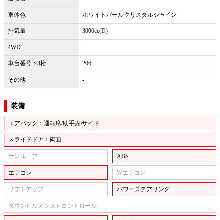
車体色
ホワイトパールクリスタルシャイン
排気量
3000cc(D)
4WD
-
車台番号下3桁
206
その他
-
装備
エアバッグ：運転席/助手席/サイド
スライドドア：両面
サンルーフ
ABS
エアコン
Wエアコン
リフトアップ
パワーステアリング
ダウンヒルアシストコントロール