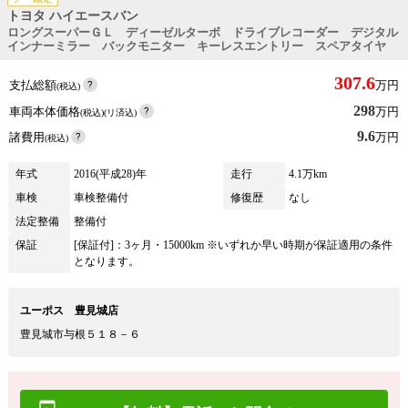
トヨタ ハイエースバン
ロングスーパーＧＬ ディーゼルターボ ドライブレコーダー デジタル
インナーミラー バックモニター キーレスエントリー スペアタイヤ
307.6
支払総額
万円
(税込)
298
車両本体価格
万円
(税込)(リ済込)
9.6
諸費用
万円
(税込)
年式
2016(平成28)年
走行
4.1万km
車検
車検整備付
修復歴
なし
法定整備
整備付
保証
[保証付]：3ヶ月・15000km ※いずれか早い時期が保証適用の条件
となります。
ユーポス 豊見城店
豊見城市与根５１８－６