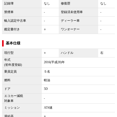
記録簿
なし
修復歴
なし
禁煙車
-
登録済未使用車
-
輸入認定中古車
-
ディーラー車
-
鑑定書付き
○
ワンオーナー
-
基本仕様
現行型
○
ハンドル
右
年式
2016(平成28)年
(初年度登録)
乗員定員
５名
燃料
軽油
ドア
5D
エコカー減税
-
対象車
ミッション
AT4速
過給器
○