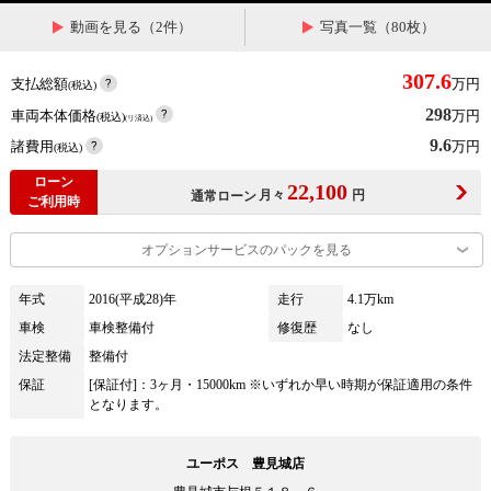
動画を見る（2件）
写真一覧（80枚）
307.6
支払総額
万円
(税込)
298
車両本体価格
万円
(税込)
(リ済込)
9.6
諸費用
万円
(税込)
ローン
22,100
月々
円
通常ローン
ご利用時
オプションサービスのパックを見る
年式
2016(平成28)年
走行
4.1万km
車検
車検整備付
修復歴
なし
法定整備
整備付
保証
[保証付]：3ヶ月・15000km ※いずれか早い時期が保証適用の条件
となります。
ユーポス 豊見城店