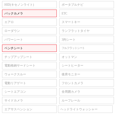
HID(キセノンライト)
ポータブルナビ
バックカメラ
ETC
エアロ
スマートキー
ローダウン
ランフラットタイヤ
パワーシート
3列シート
ベンチシート
フルフラットシート
チップアップシート
オットマン
電動格納サードシート
シートヒーター
ウォークスルー
後席モニター
電動リアゲート
フロントカメラ
シートエアコン
全周囲カメラ
サイドカメラ
ルーフレール
エアサスペンション
ヘッドライトウォッシャー