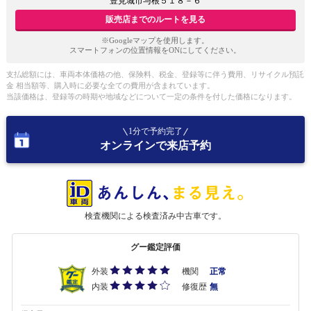
豊見城市与根５１８－６
販売店までのルートを見る
※Googleマップを使用します。
スマートフォンの位置情報をONにしてください。
支払総額には、車両本体価格の他、保険料、税金、登録等に伴う費用、リサイクル預託
金 相当額等、購入時に必要な全ての費用が含まれています。
当該価格は、登録等の時期や地域などについて一定の条件を付した価格になります。
1分で予約完了
オンラインで来店予約
検査機関による検査済み中古車です。
グー鑑定評価
外装
機関
正常
内装
修復歴
無