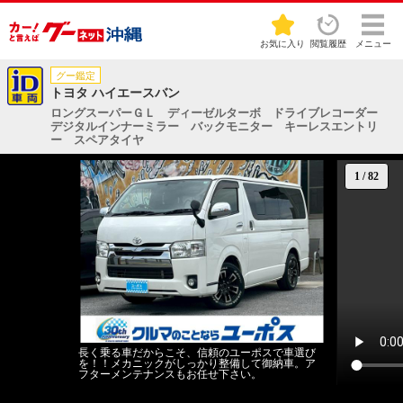
お気に入り
閲覧履歴
メニュー
グー鑑定
トヨタ ハイエースバン
ロングスーパーＧＬ ディーゼルターボ ドライブレコーダー
デジタルインナーミラー バックモニター キーレスエントリ
ー スペアタイヤ
1
/
82
長く乗る車だからこそ、信頼のユーポスで車選び
を！！メカニックがしっかり整備して御納車。ア
フターメンテナンスもお任せ下さい。