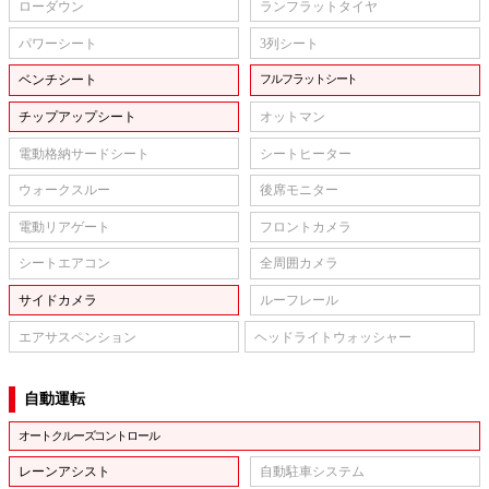
ローダウン
ランフラットタイヤ
パワーシート
3列シート
ベンチシート
フルフラットシート
チップアップシート
オットマン
電動格納サードシート
シートヒーター
ウォークスルー
後席モニター
電動リアゲート
フロントカメラ
シートエアコン
全周囲カメラ
サイドカメラ
ルーフレール
エアサスペンション
ヘッドライトウォッシャー
自動運転
オートクルーズコントロール
レーンアシスト
自動駐車システム