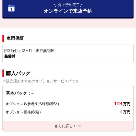
1分で予約完了
オンラインで来店予約
車両保証
[保証付]：12ヶ月・走行無制限
整備付
購入パック
※販売店おすすめのオプションサービスパック
基本パック：−
119
オプション込参考支払総額
(税込)
万円
0万円
オプション価格
(税込)
さらに詳しく