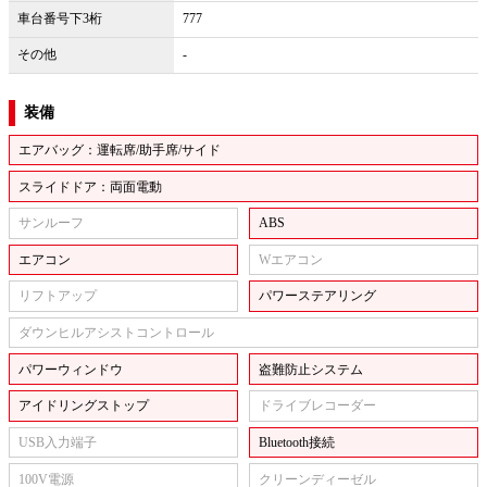
車台番号下3桁
777
その他
-
装備
エアバッグ：運転席/助手席/サイド
スライドドア：両面電動
サンルーフ
ABS
エアコン
Wエアコン
リフトアップ
パワーステアリング
ダウンヒルアシストコントロール
パワーウィンドウ
盗難防止システム
アイドリングストップ
ドライブレコーダー
USB入力端子
Bluetooth接続
100V電源
クリーンディーゼル