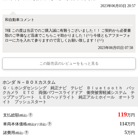
2023年06月03日 20:57
和自動車コメント
T様 この度は当店でのご購入誠に有難うございました！！ ご契約から必要書
類のご準備など迅速でこちらこそ助かりました！(^^) 今後ともアフターフォ
ローに力を入れて参りますので宜しくお願い致します！(^^)
2023年06月05日 07:58
この販売店のレビューをもっと見る
ホンダ Ｎ－ＢＯＸカスタム
Ｇ・Ｌホンダセンシング 純正ナビ テレビ Ｂｌｕｅｔｏｏｔｈ バッ
クカメラ ＥＴＣ 両側パワースライドドア 衝突被害軽減システム チ
ップアップシート ＬＥＤヘッドライト 純正アルミホイール オートラ
イト プッシュスタート
119
支払総額
万円
(税込)
114
車両本体価格
万円
(税込)(リ済込)
5
諸費用
万円
(税込)