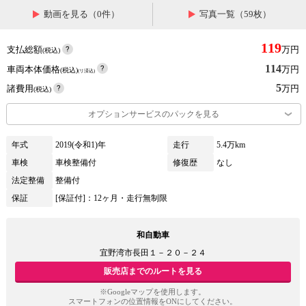
動画を見る（0件）
写真一覧（59枚）
119
支払総額
万円
(税込)
114
車両本体価格
万円
(税込)
(リ済込)
5
諸費用
万円
(税込)
オプションサービスのパックを見る
年式
2019(令和1)年
走行
5.4万km
車検
車検整備付
修復歴
なし
法定整備
整備付
保証
[保証付]：12ヶ月・走行無制限
和自動車
宜野湾市長田１－２０－２４
販売店までのルートを見る
※Googleマップを使用します。
スマートフォンの位置情報をONにしてください。