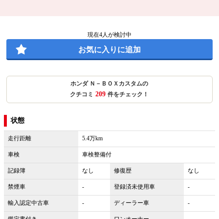
現在
4
人が検討中
お気に入りに追加
ホンダ Ｎ－ＢＯＸカスタムの
209
クチコミ
件をチェック！
状態
走行距離
5.4万km
車検
車検整備付
記録簿
なし
修復歴
なし
禁煙車
-
登録済未使用車
-
輸入認定中古車
-
ディーラー車
-
鑑定書付き
-
ワンオーナー
-