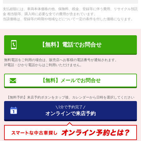
支払総額には、車両本体価格の他、保険料、税金、登録等に伴う費用、リサイクル預託
金 相当額等、購入時に必要な全ての費用が含まれています。
当該価格は、登録等の時期や地域などについて一定の条件を付した価格になります。
【無料】電話でお問合せ
無料電話をご利用の場合は、販売店へお客様の電話番号が通知されます。
IP電話・ひかり電話からはご利用いただけません。
【無料】メールでお問合せ
【無料予約】来店予約ボタンをタップ後、カレンダーから日時を選択してください
1分で予約完了
オンラインで来店予約