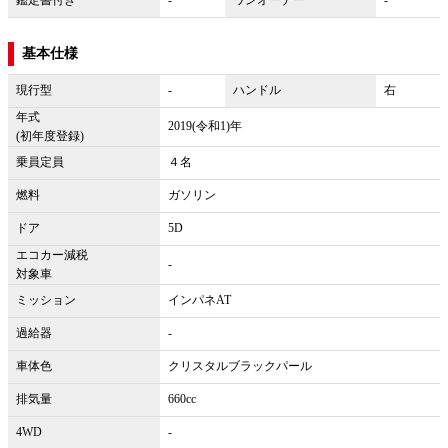
基本仕様
現行型
-
ハンドル
右
年式
2019(令和1)年
(初年度登録)
乗員定員
４名
燃料
ガソリン
ドア
5D
エコカー減税
-
対象車
ミッション
インパネAT
過給器
-
車体色
クリスタルブラックパール
排気量
660cc
4WD
-