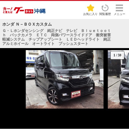
お気に入り
閲覧履歴
メニュー
ホンダ Ｎ－ＢＯＸカスタム
Ｇ・Ｌホンダセンシング 純正ナビ テレビ Ｂｌｕｅｔｏｏｔ
ｈ バックカメラ ＥＴＣ 両側パワースライドドア 衝突被害
軽減システム チップアップシート ＬＥＤヘッドライト 純正
アルミホイール オートライト プッシュスタート
1
/
59