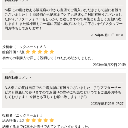
和自動車コメント
na様 この度は数ある販売店の中から当店でご購入いただきまして誠に有難う
ございました！！ 商談時から納車までとても迅速なご対応有難うございまし
た(^^) アフターフォローもしっかりと致しますので今後とも宜しくお願い致
します！ また娘様達もご一緒に店舗へ遊びにいらして下さい(^^)/ スタッフ一
同お待ちしております！
2024年07月10日 10:31
投稿者（ニックネーム）A.A
総合評価：
5
点
初めての車購入で詳しく説明してくれたため助かりました。
2023年08月22日 20:59
和自動車コメント
A.A様 この度は当店でのご購入誠に有難うございました！(^^) アフターサー
ビスも徹底して参りますのでお困りの際やご相談などいつでもご連絡お待ち
しております！ 今後とも宜しくお願い致します！(^^)
2023年08月25日 07:27
投稿者（ニックネーム）T
総合評価：
5
点
納車するまで代車をお借りできてとてもたすかりました。