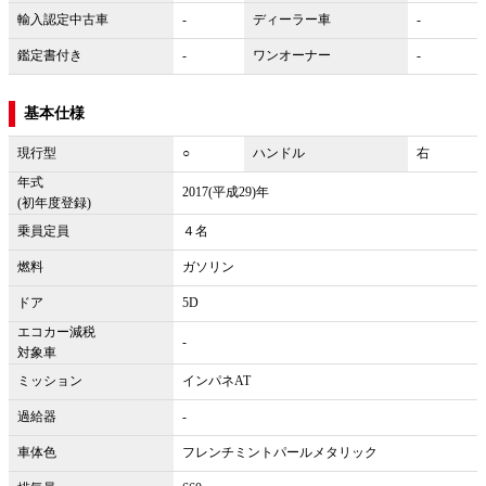
輸入認定中古車
-
ディーラー車
-
鑑定書付き
-
ワンオーナー
-
基本仕様
現行型
○
ハンドル
右
年式
2017(平成29)年
(初年度登録)
乗員定員
４名
燃料
ガソリン
ドア
5D
エコカー減税
-
対象車
ミッション
インパネAT
過給器
-
車体色
フレンチミントパールメタリック