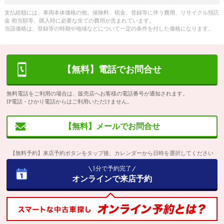
支払総額には、車両本体価格の他、保険料、税金、登録等に伴う費用、リサイクル預託
金 相当額等、購入時に必要な全ての費用が含まれています。
当該価格は、登録等の時期や地域などについて一定の条件を付した価格になります。
【無料】電話でお問合せ
無料電話をご利用の場合は、販売店へお客様の電話番号が通知されます。
IP電話・ひかり電話からはご利用いただけません。
【無料】メールでお問合せ
【無料予約】来店予約ボタンをタップ後、カレンダーから日時を選択してください
1分で予約完了
オンラインで来店予約