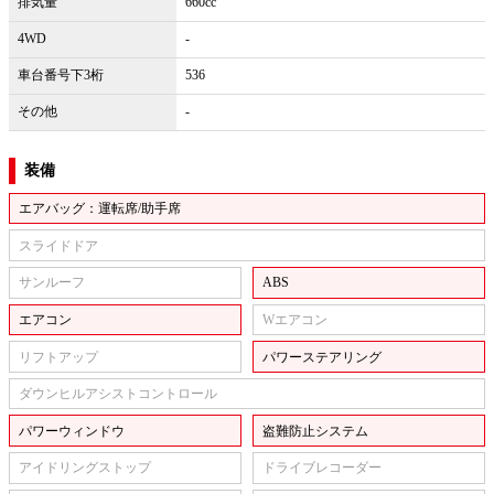
排気量
660cc
4WD
-
車台番号下3桁
536
その他
-
装備
エアバッグ：運転席/助手席
スライドドア
サンルーフ
ABS
エアコン
Wエアコン
リフトアップ
パワーステアリング
ダウンヒルアシストコントロール
パワーウィンドウ
盗難防止システム
アイドリングストップ
ドライブレコーダー