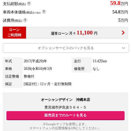
59.8
支払総額
万円
(税込)
54.8
車両本体価格
万円
(税込)
(リ済込)
5
諸費用
万円
(税込)
ローン
11,100
月々
円
通常ローン
ご利用時
オプションサービスのパックを見る
年式
2017(平成29)年
走行
13.4万km
車検
2028(令和10)年3月
修復歴
なし
法定整備
整備付
保証
[保証付]：12ヶ月・走行無制限
オーシャンデザイン 沖縄本店
豊見城市伊良波５６４－５
販売店までのルートを見る
※Googleマップを使用します。
スマートフォンの位置情報をONにしてください。