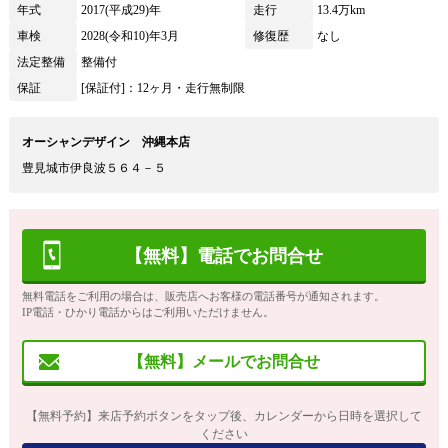
年式
2017(平成29)年
走行
13.4万km
車検
2028(令和10)年3月
修復歴
なし
法定整備
整備付
保証
[保証付]：12ヶ月・走行無制限
オーシャンデザイン 沖縄本店
豊見城市伊良波５６４－５
【無料】電話でお問合せ
無料電話をご利用の場合は、販売店へお客様の電話番号が通知されます。
IP電話・ひかり電話からはご利用いただけません。
【無料】メールでお問合せ
【無料予約】来店予約ボタンをタップ後、カレンダーから日時を選択して
ください