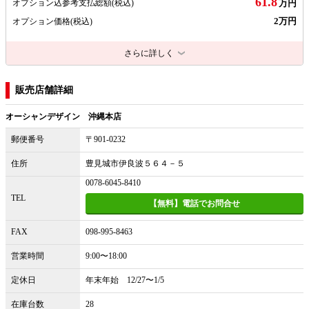
61.8
オプション込参考支払総額
(税込)
万円
2万円
オプション価格
(税込)
さらに詳しく
販売店舗詳細
オーシャンデザイン 沖縄本店
郵便番号
〒901-0232
住所
豊見城市伊良波５６４－５
0078-6045-8410
TEL
【無料】電話でお問合せ
FAX
098-995-8463
営業時間
9:00〜18:00
定休日
年末年始 12/27〜1/5
在庫台数
28