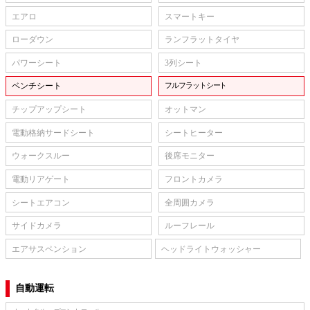
エアロ
スマートキー
ローダウン
ランフラットタイヤ
パワーシート
3列シート
ベンチシート
フルフラットシート
チップアップシート
オットマン
電動格納サードシート
シートヒーター
ウォークスルー
後席モニター
電動リアゲート
フロントカメラ
シートエアコン
全周囲カメラ
サイドカメラ
ルーフレール
エアサスペンション
ヘッドライトウォッシャー
自動運転