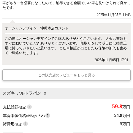
車がもう一台必要になったので、納得できる金額でいい車を見つけられて良かっ
たです。
2025年11月05日 11:43
オーシャンデザイン 沖縄本店コメント
この度はオーシャンデザインでご購入ありがとうございます。 入金も書類も
すぐに動いていただきありがとうございます。 段取りをして明日には整備工
場に持っていきたいと思います。 また車検証が出ましたら保険の加入も含め
てご連絡いたします。
2025年11月05日 17:01
この販売店のレビューをもっと見る
スズキ アルトラパン
Ｘ
59.8
支払総額
万円
(税込)
54.8
車両本体価格
万円
(税込)(リ済込)
5
諸費用
万円
(税込)