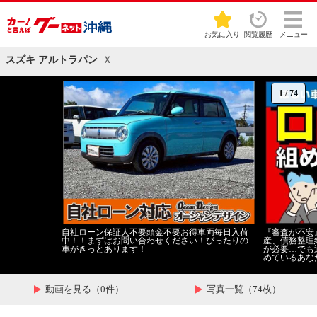
お気に入り
閲覧履歴
メニュー
スズキ アルトラパン
Ｘ
1
/
74
自社ローン保証人不要頭金不要お得車両毎日入荷
『審査が不安
中！！まずはお問い合わせください！ぴったりの
産、債務整理
車がきっとあります！
が必要…でも
めているあな
動画を見る（0件）
写真一覧（74枚）