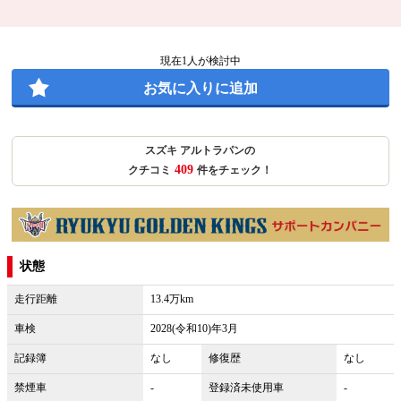
現在
1
人が検討中
お気に入りに追加
スズキ アルトラパンの
409
クチコミ
件をチェック！
状態
走行距離
13.4万km
車検
2028(令和10)年3月
記録簿
なし
修復歴
なし
禁煙車
-
登録済未使用車
-