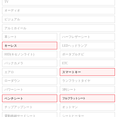
TV
オーディオ
ビジュアル
アルミホイール
革シート
ハーフレザーシート
キーレス
LEDヘッドランプ
HID(キセノンライト)
ポータブルナビ
バックカメラ
ETC
エアロ
スマートキー
ローダウン
ランフラットタイヤ
パワーシート
3列シート
ベンチシート
フルフラットシート
チップアップシート
オットマン
電動格納サードシート
シートヒーター