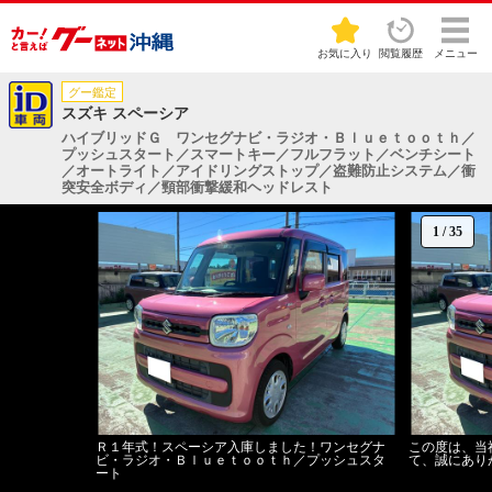
お気に入り
閲覧履歴
メニュー
グー鑑定
スズキ スペーシア
ハイブリッドＧ ワンセグナビ・ラジオ・Ｂｌｕｅｔｏｏｔｈ／
プッシュスタート／スマートキー／フルフラット／ベンチシート
／オートライト／アイドリングストップ／盗難防止システム／衝
突安全ボディ／頸部衝撃緩和ヘッドレスト
1
/
35
Ｒ１年式！スペーシア入庫しました！ワンセグナ
この度は、当
ビ・ラジオ・Ｂｌｕｅｔｏｏｔｈ／プッシュスタ
て、誠にあり
ート