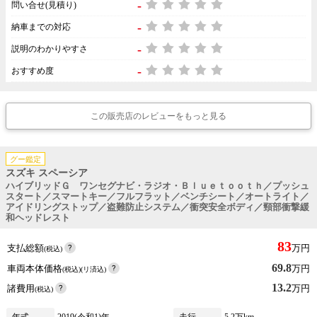
-
問い合せ(見積り)
-
納車までの対応
-
説明のわかりやすさ
-
おすすめ度
この販売店のレビューをもっと見る
グー鑑定
スズキ スペーシア
ハイブリッドＧ ワンセグナビ・ラジオ・Ｂｌｕｅｔｏｏｔｈ／プッシュ
スタート／スマートキー／フルフラット／ベンチシート／オートライト／
アイドリングストップ／盗難防止システム／衝突安全ボディ／頸部衝撃緩
和ヘッドレスト
83
支払総額
万円
(税込)
69.8
車両本体価格
万円
(税込)(リ済込)
13.2
諸費用
万円
(税込)
年式
2019(令和1)年
走行
5.2万km