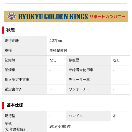
状態
走行距離
5.2万km
車検
車検整備付
記録簿
なし
修復歴
なし
禁煙車
-
登録済未使用車
-
輸入認定中古車
-
ディーラー車
-
鑑定書付き
○
ワンオーナー
-
基本仕様
現行型
-
ハンドル
右
年式
2019(令和1)年
(初年度登録)