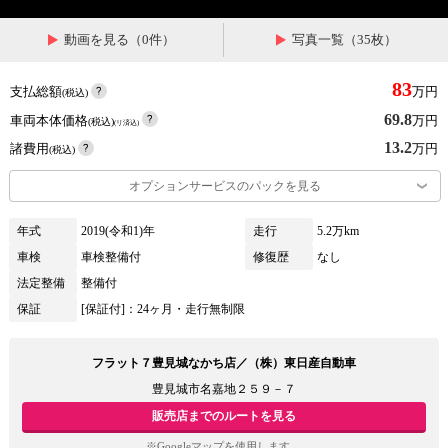
動画を見る（0件）
写真一覧（35枚）
83
支払総額
万円
(税込)
69.8
車両本体価格
万円
(税込)
(リ済込)
13.2
諸費用
万円
(税込)
オプションサービスのパックを見る
年式
2019(令和1)年
走行
5.2万km
車検
車検整備付
修復歴
なし
法定整備
整備付
保証
[保証付]：24ヶ月・走行無制限
フラット７豊見城なかち店／（株）東日産自動車
豊見城市名嘉地２５９－７
販売店までのルートを見る
※Googleマップを使用します。