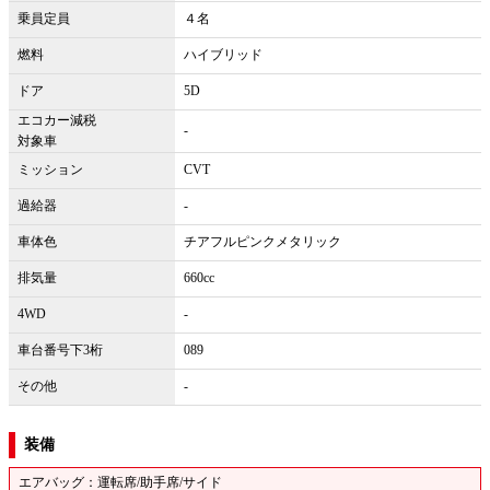
乗員定員
４名
燃料
ハイブリッド
ドア
5D
エコカー減税
-
対象車
ミッション
CVT
過給器
-
車体色
チアフルピンクメタリック
排気量
660cc
4WD
-
車台番号下3桁
089
その他
-
装備
エアバッグ：運転席/助手席/サイド