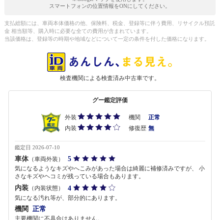
スマートフォンの位置情報をONにしてください。
支払総額には、車両本体価格の他、保険料、税金、登録等に伴う費用、リサイクル預託
金 相当額等、購入時に必要な全ての費用が含まれています。
当該価格は、登録等の時期や地域などについて一定の条件を付した価格になります。
検査機関による検査済み中古車です。
グー鑑定評価
外装
機関
正常
内装
修復歴
無
鑑定日 2026-07-10
車体
5
（車両外装）
気になるようなキズやへこみがあった場合は綺麗に補修済みですが、 小
さなキズやヘコミが残っている場合もあります。
内装
4
（内装状態）
気になる汚れ等が、部分的にあります。
機関
正常
主要機関に不具合はありません。