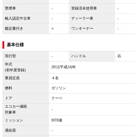
禁煙車
-
登録済未使用車
-
輸入認定中古車
-
ディーラー車
-
鑑定書付き
○
ワンオーナー
-
基本仕様
現行型
-
ハンドル
右
年式
2012(平成24)年
(初年度登録)
乗員定員
４名
燃料
ガソリン
ドア
クーペ
エコカー減税
-
対象車
ミッション
MT6速
過給器
-