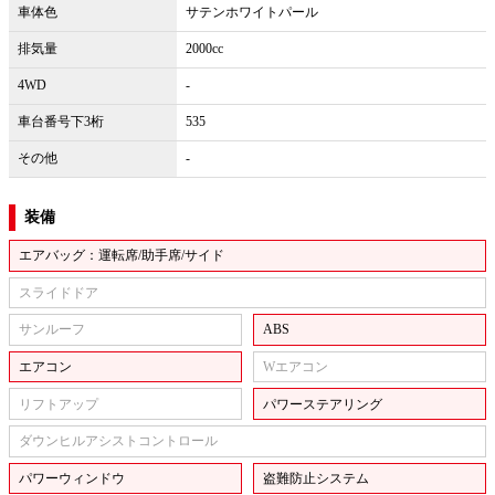
車体色
サテンホワイトパール
排気量
2000cc
4WD
-
車台番号下3桁
535
その他
-
装備
エアバッグ：運転席/助手席/サイド
スライドドア
サンルーフ
ABS
エアコン
Wエアコン
リフトアップ
パワーステアリング
ダウンヒルアシストコントロール
パワーウィンドウ
盗難防止システム