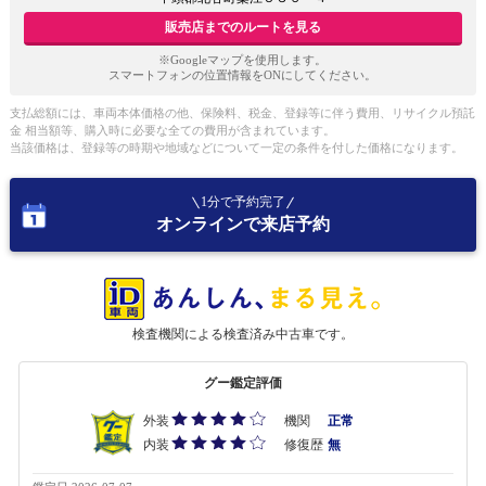
販売店までのルートを見る
※Googleマップを使用します。
スマートフォンの位置情報をONにしてください。
支払総額には、車両本体価格の他、保険料、税金、登録等に伴う費用、リサイクル預託
金 相当額等、購入時に必要な全ての費用が含まれています。
当該価格は、登録等の時期や地域などについて一定の条件を付した価格になります。
1分で予約完了
オンラインで来店予約
検査機関による検査済み中古車です。
グー鑑定評価
外装
機関
正常
内装
修復歴
無