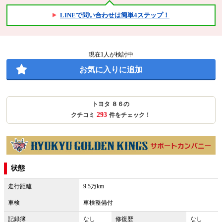
LINEで問い合わせは簡単4ステップ！
現在
1
人が検討中
お気に入りに追加
トヨタ ８６の
293
クチコミ
件をチェック！
状態
走行距離
9.5万km
車検
車検整備付
記録簿
なし
修復歴
なし