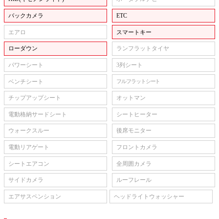
バックカメラ
ETC
エアロ
スマートキー
ローダウン
ランフラットタイヤ
パワーシート
3列シート
ベンチシート
フルフラットシート
チップアップシート
オットマン
電動格納サードシート
シートヒーター
ウォークスルー
後席モニター
電動リアゲート
フロントカメラ
シートエアコン
全周囲カメラ
サイドカメラ
ルーフレール
エアサスペンション
ヘッドライトウォッシャー