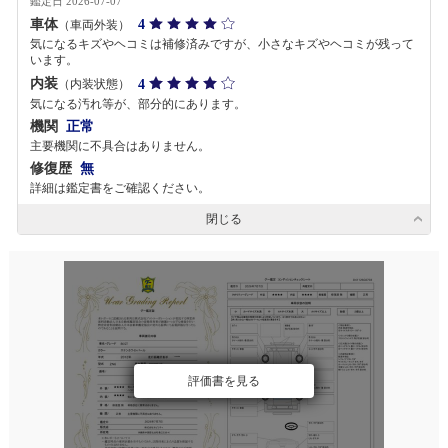
鑑定日 2026-07-07
車体
4
（車両外装）
気になるキズやヘコミは補修済みですが、小さなキズやヘコミが残って
います。
内装
4
（内装状態）
気になる汚れ等が、部分的にあります。
機関
正常
主要機関に不具合はありません。
修復歴
無
詳細は鑑定書をご確認ください。
閉じる
評価書を見る