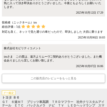
気に入って頂き即決ありがとうございました。今後ともよろしくお願いいた
します。
2025年10月12日 17:29
投稿者（ニックネーム）izu
総合評価：
5
点
対応も良く、ネットで見た通りの車だったので、即決しました 大切に乗ります
2025年10月06日 16:03
株式会社モビリティコメント
izuさま この度は、遠方よりムーヴご契約ありがとうございました。また機
会ありましたら宜しくお願い致します。
2025年10月07日 16:06
この販売店のレビューをもっと見る
グー鑑定
トヨタ ８６
ＧＴ ６速ＭＴ ブリッツ車高調 ＴＲＤマフラー 社外クリスタルアイ
テール ＥＴＣ バックカメラ ナビ ＴＶ ＬＥＤヘッドランプ スマ