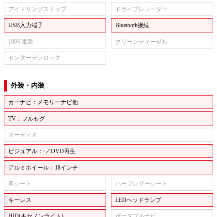
アイドリングストップ
ドライブレコーダー
USB入力端子
Bluetooth接続
100V電源
クリーンディーゼル
センターデフロック
外装・内装
カーナビ：メモリーナビ他
TV：フルセグ
オーディオ
ビジュアル：-／DVD再生
アルミホイール：18インチ
革シート
ハーフレザーシート
キーレス
LEDヘッドランプ
HID(キセノンライト)
ポータブルナビ