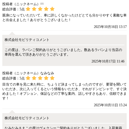
投稿者（ニックネーム）^^
総合評価：
5
点
親身になっていただいて、車に詳しくなかったけどとても分かりやすく素敵な車
と出会えました！ありがとうございました！
2025年10月16日 13:17
株式会社モビリティコメント
この度は、ラパンご契約ありがとうございました。数あるラパンより当店の
車両を選んで頂きありがとうございます。
2025年10月17日 11:46
投稿者（ニックネーム）なみなみ
総合評価：
5
点
目当ての車を見に来た時に、ちょうど決まってしまったのですが、要望を聞いて
いただき、次に入ってくるという情報をいただき、それがドンピシャで、すぐ決
めました！オプション、保証などの丁寧な案内、話しやすさもあり、信頼できま
す！
2025年10月11日 15:24
株式会社モビリティコメント
なみなみさまこの度はヴォクシーご契約ありがとうございました。入荷車両