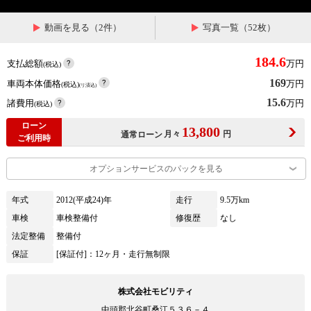
動画を見る（2件）
写真一覧（52枚）
184.6
支払総額
万円
(税込)
169
車両本体価格
万円
(税込)
(リ済込)
15.6
諸費用
万円
(税込)
ローン
13,800
月々
円
通常ローン
ご利用時
オプションサービスのパックを見る
年式
2012(平成24)年
走行
9.5万km
車検
車検整備付
修復歴
なし
法定整備
整備付
保証
[保証付]：12ヶ月・走行無制限
株式会社モビリティ
中頭郡北谷町桑江５３６－４