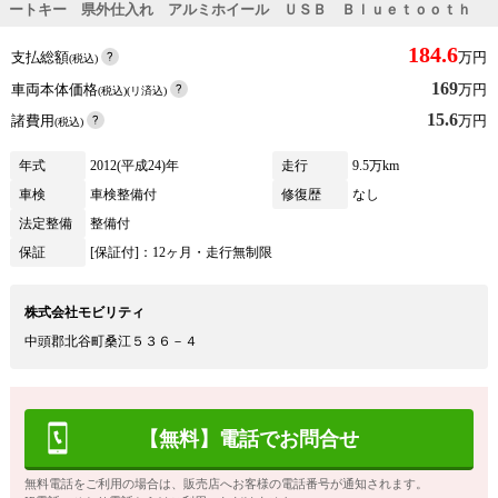
ートキー 県外仕入れ アルミホイール ＵＳＢ Ｂｌｕｅｔｏｏｔｈ
184.6
支払総額
万円
(税込)
169
車両本体価格
万円
(税込)(リ済込)
15.6
諸費用
万円
(税込)
年式
2012(平成24)年
走行
9.5万km
車検
車検整備付
修復歴
なし
法定整備
整備付
保証
[保証付]：12ヶ月・走行無制限
株式会社モビリティ
中頭郡北谷町桑江５３６－４
【無料】電話でお問合せ
無料電話をご利用の場合は、販売店へお客様の電話番号が通知されます。