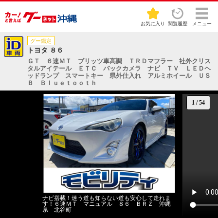
お気に入り
閲覧履歴
メニュー
グー鑑定
トヨタ ８６
ＧＴ ６速ＭＴ ブリッツ車高調 ＴＲＤマフラー 社外クリス
タルアイテール ＥＴＣ バックカメラ ナビ ＴＶ ＬＥＤヘ
ッドランプ スマートキー 県外仕入れ アルミホイール ＵＳ
Ｂ Ｂｌｕｅｔｏｏｔｈ
1
/
54
ナビ搭載！迷う道も知らない道も安心して走れま
す！６速ＭＴ マニュアル ８６ ＢＲＺ 沖縄
県 北谷町