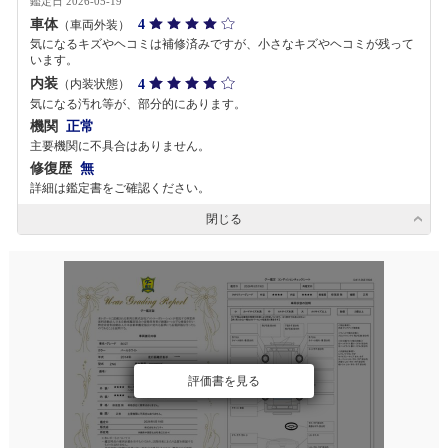
鑑定日 2026-05-19
車体
4
（車両外装）
気になるキズやヘコミは補修済みですが、小さなキズやヘコミが残って
います。
内装
4
（内装状態）
気になる汚れ等が、部分的にあります。
機関
正常
主要機関に不具合はありません。
修復歴
無
詳細は鑑定書をご確認ください。
閉じる
評価書を見る