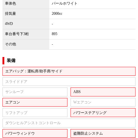
車体色
パールホワイト
排気量
2000cc
4WD
-
車台番号下3桁
895
その他
-
装備
エアバッグ：運転席/助手席/サイド
スライドドア
サンルーフ
ABS
エアコン
Wエアコン
リフトアップ
パワーステアリング
ダウンヒルアシストコントロール
パワーウィンドウ
盗難防止システム