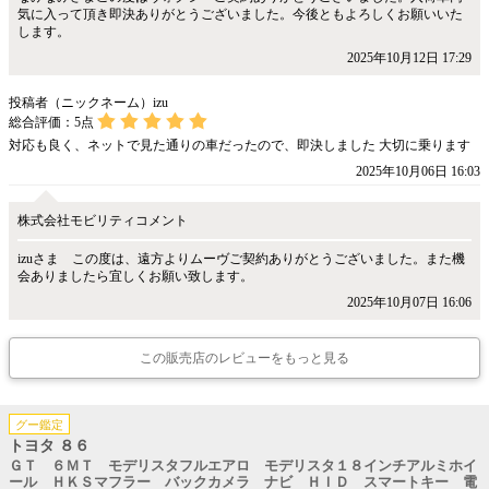
気に入って頂き即決ありがとうございました。今後ともよろしくお願いいた
します。
2025年10月12日 17:29
投稿者（ニックネーム）izu
総合評価：
5
点
対応も良く、ネットで見た通りの車だったので、即決しました 大切に乗ります
2025年10月06日 16:03
株式会社モビリティコメント
izuさま この度は、遠方よりムーヴご契約ありがとうございました。また機
会ありましたら宜しくお願い致します。
2025年10月07日 16:06
この販売店のレビューをもっと見る
グー鑑定
トヨタ ８６
ＧＴ ６ＭＴ モデリスタフルエアロ モデリスタ１８インチアルミホイ
ール ＨＫＳマフラー バックカメラ ナビ ＨＩＤ スマートキー 電