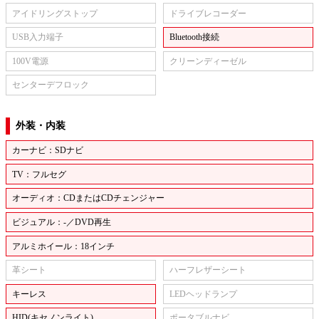
アイドリングストップ
ドライブレコーダー
USB入力端子
Bluetooth接続
100V電源
クリーンディーゼル
センターデフロック
外装・内装
カーナビ：SDナビ
TV：フルセグ
オーディオ：CDまたはCDチェンジャー
ビジュアル：-／DVD再生
アルミホイール：18インチ
革シート
ハーフレザーシート
キーレス
LEDヘッドランプ
HID(キセノンライト)
ポータブルナビ