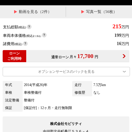
動画を見る（2件）
写真一覧（56枚）
215
支払総額
万円
(税込)
199
車両本体価格
万円
(税込)
(リ済込)
16
諸費用
万円
(税込)
ローン
17,700
月々
円
通常ローン
ご利用時
オプションサービスのパックを見る
年式
2014(平成26)年
走行
7.5万km
車検
車検整備付
修復歴
なし
法定整備
整備付
保証
[保証付]：12ヶ月・走行無制限
株式会社モビリティ
中頭郡北谷町桑江５３６－４