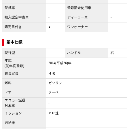
禁煙車
-
登録済未使用車
-
輸入認定中古車
-
ディーラー車
-
鑑定書付き
○
ワンオーナー
-
基本仕様
現行型
-
ハンドル
右
年式
2014(平成26)年
(初年度登録)
乗員定員
４名
燃料
ガソリン
ドア
クーペ
エコカー減税
-
対象車
ミッション
MT6速
過給器
-