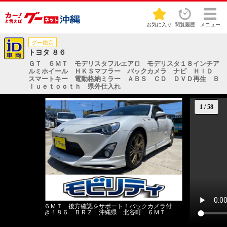
お気に入り
閲覧履歴
メニュー
グー鑑定
トヨタ ８６
ＧＴ ６ＭＴ モデリスタフルエアロ モデリスタ１８インチア
ルミホイール ＨＫＳマフラー バックカメラ ナビ ＨＩＤ
スマートキー 電動格納ミラー ＡＢＳ ＣＤ ＤＶＤ再生 Ｂ
ｌｕｅｔｏｏｔｈ 県外仕入れ
1
/
58
６ＭＴ 後方確認をサポート！バックカメラ付
き！８６ ＢＲＺ 沖縄県 北谷町 ６ＭＴ