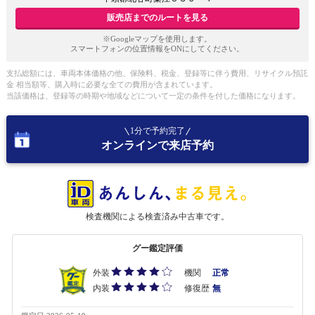
販売店までのルートを見る
※Googleマップを使用します。
スマートフォンの位置情報をONにしてください。
支払総額には、車両本体価格の他、保険料、税金、登録等に伴う費用、リサイクル預託
金 相当額等、購入時に必要な全ての費用が含まれています。
当該価格は、登録等の時期や地域などについて一定の条件を付した価格になります。
1分で予約完了
オンラインで来店予約
検査機関による検査済み中古車です。
グー鑑定評価
外装
機関
正常
内装
修復歴
無