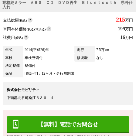
動格納ミラー ＡＢＳ ＣＤ ＤＶＤ再生 Ｂｌｕｅｔｏｏｔｈ 県外仕
入れ
215
支払総額
万円
(税込)
199
車両本体価格
万円
(税込)(リ済込)
16
諸費用
万円
(税込)
年式
2014(平成26)年
走行
7.5万km
車検
車検整備付
修復歴
なし
法定整備
整備付
保証
[保証付]：12ヶ月・走行無制限
株式会社モビリティ
中頭郡北谷町桑江５３６－４
【無料】電話でお問合せ