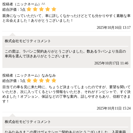
投稿者（ニックネーム）^^
総合評価：
5
点
親身になっていただいて、車に詳しくなかったけどとても分かりやすく素敵な車
と出会えました！ありがとうございました！
2025年10月16日 13:17
株式会社モビリティコメント
この度は、ラパンご契約ありがとうございました。数あるラパンより当店の
車両を選んで頂きありがとうございます。
2025年10月17日 11:46
投稿者（ニックネーム）なみなみ
総合評価：
5
点
目当ての車を見に来た時に、ちょうど決まってしまったのですが、要望を聞いて
いただき、次に入ってくるという情報をいただき、それがドンピシャで、すぐ決
めました！オプション、保証などの丁寧な案内、話しやすさもあり、信頼できま
す！
2025年10月11日 15:24
株式会社モビリティコメント
なみなみさまこの度はヴォクシーご契約ありがとうございました。入荷車両