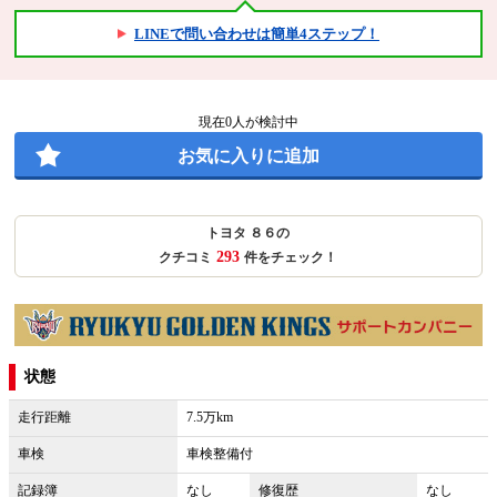
LINEで問い合わせは簡単4ステップ！
現在
0
人が検討中
お気に入りに追加
トヨタ ８６の
293
クチコミ
件をチェック！
状態
走行距離
7.5万km
車検
車検整備付
記録簿
なし
修復歴
なし