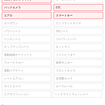
バックカメラ
ETC
エアロ
スマートキー
ローダウン
ランフラットタイヤ
パワーシート
3列シート
ベンチシート
フルフラットシート
チップアップシート
オットマン
電動格納サードシート
シートヒーター
ウォークスルー
後席モニター
電動リアゲート
フロントカメラ
シートエアコン
全周囲カメラ
サイドカメラ
ルーフレール
エアサスペンション
ヘッドライトウォッシャー