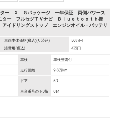
スター Ｘ Ｇパッケージ 一年保証 両側パワース
ニター フルセグＴＶナビ Ｂｌｕｅｔｏｏｔｈ接
 アイドリングストップ エンジンオイル・バッテリ
車両本体価格
(税込)(リ済込)
50
万円
諸費用
(税込)
4
万円
車検
車検整備付
走行距離
9.8万km
ドア
5D
車台番号の下3桁
814