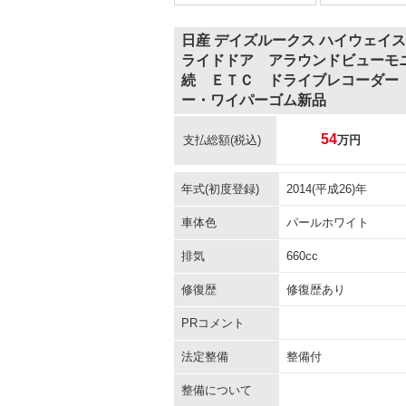
日産 デイズルークス ハイウェイ
ライドドア アラウンドビューモ
続 ＥＴＣ ドライブレコーダー
ー・ワイパーゴム新品
54
支払総額
(税込)
万円
年式(初度登録)
2014(平成26)年
車体色
パールホワイト
排気
660cc
修復歴
修復歴あり
PRコメント
法定整備
整備付
整備について