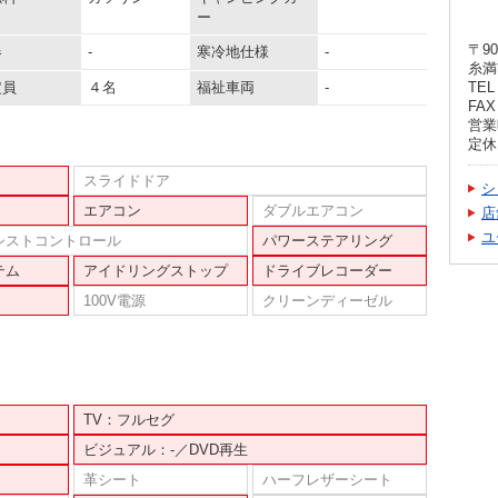
ー
〒90
器
-
寒冷地仕様
-
糸満
定員
４名
福祉車両
-
TEL 
FAX 
営業
定休
スライドドア
シ
エアコン
ダブルエアコン
店
ユ
シストコントロール
パワーステアリング
テム
アイドリングストップ
ドライブレコーダー
100V電源
クリーンディーゼル
TV：フルセグ
ビジュアル：-／DVD再生
革シート
ハーフレザーシート