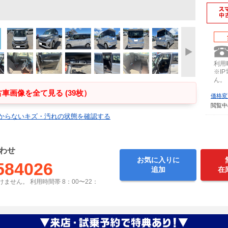
利用時
※I
ん。
車画像を全て見る (39枚）
価格変
閲覧中
からないキズ・汚れの状態を確認する
わせ
お気に入りに
584026
追加
在
ません。 利用時間帯 8：00〜22：