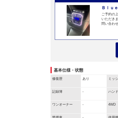
Ｂｌｕｅ
ご予約の
いただきま
問い合わせ
基本仕様・状態
修復歴
あり
ミッ
記録簿
-
ハン
ワンオーナー
-
4WD
禁煙車
-
使用