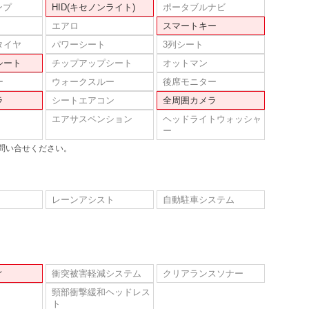
ンプ
HID(キセノンライト)
ポータブルナビ
エアロ
スマートキー
タイヤ
パワーシート
3列シート
シート
チップアップシート
オットマン
ー
ウォークスルー
後席モニター
ラ
シートエアコン
全周囲カメラ
エアサスペンション
ヘッドライトウォッシャ
ー
問い合せください。
レーンアシスト
自動駐車システム
ィ
衝突被害軽減システム
クリアランスソナー
頸部衝撃緩和ヘッドレス
ト