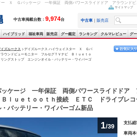
ター Ｘ Ｇパッケージ 一年保証 両側パワースライドドア アラウンドビュ
サイトマップ
9,974
中古車掲載台数：
台
中古車
｜
販売店
ハイブリッド
福祉車両
販売店
グー鑑定
ランキング
クルマレビュー
グー
デイズルークス
デイズルークス ハイウェイスター Ｘ Ｇパ
アラウンドビューモニター フルセグＴＶナビ Ｂｌｕｅｔｏ
ドリングストップ エンジンオイル・バッテリー・ワイパーゴ
パッケージ 一年保証 両側パワースライドドア 
 Ｂｌｕｅｔｏｏｔｈ接続 ＥＴＣ ドライブレコ
ル・バッテリー・ワイパーゴム新品
1
支払総
/39
車両本