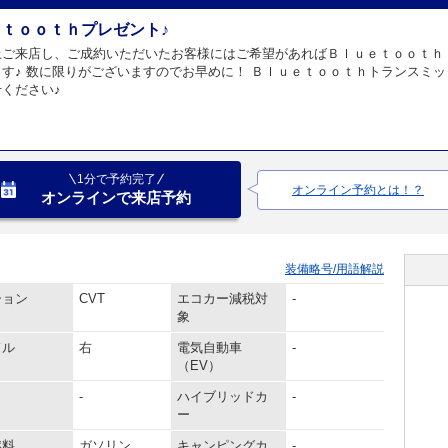
ｔｏｏｔｈプレゼント♪
上ご来店し、ご成約いただいたお客様にはご希望があればＢｌｕｅｔｏｏｔｈ
す♪ 数に限りがございますのでお早めに！ Ｂｌｕｅｔｏｏｔｈトランスミ
ください♪
1分で予約完了
オンライン予約とは！？
オンラインで来店予約
装備略号/用語解説
ション
CVT
エコカー減税対
-
象
ドル
右
電気自動車
-
（EV）
-
ハイブリッドカ
-
ー
燃料
ガソリン
キャンピングカ
-