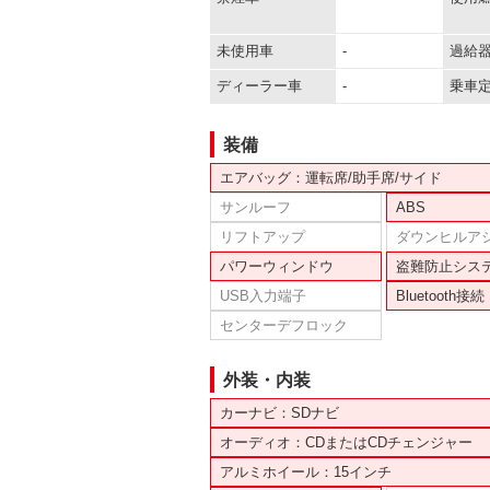
未使用車
-
過給
ディーラー車
-
乗車
装備
エアバッグ：運転席/助手席/サイド
サンルーフ
ABS
リフトアップ
ダウンヒルア
パワーウィンドウ
盗難防止シス
USB入力端子
Bluetooth接続
センターデフロック
外装・内装
カーナビ：SDナビ
オーディオ：CDまたはCDチェンジャー
アルミホイール：15インチ