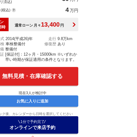
(リ済込)
4
(税込)
万円
ン
13,400
通常ローン
月々
円
用時
年式
2014(平成26)年
走行
9.8万km
車検
車検整備付
修復歴
あり
備
整備付
証
[保証付]：12ヶ月・15000km ※いずれか
早い時期が保証適用の条件となります。
無料見積・在庫確認する
現在
3
人が検討中
お気に入りに追加
ック後、カレンダーから日時を選択してください
1分で予約完了
オンラインで来店予約