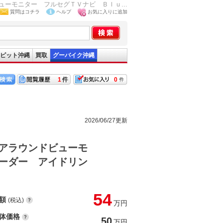
ーモニター フルセグＴＶナビ Ｂｌｕ...
質問はコチラ
ヘルプ
お気に入りに追加
ピット沖縄
買取
グーバイク沖縄
1
0
2026/06/27更新
アラウンドビューモ
ーダー アイドリン
54
額
(税込)
万円
体価格
50
万円