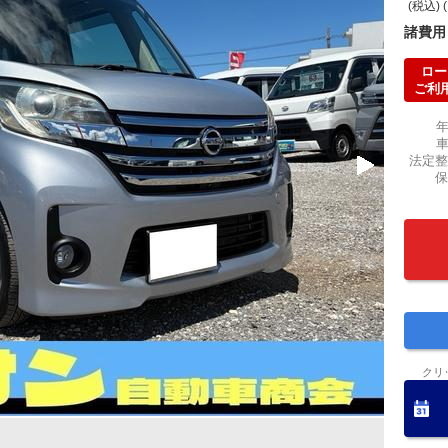
(税込) 
諸費用
ロー
ご利
法定整
保
クリ