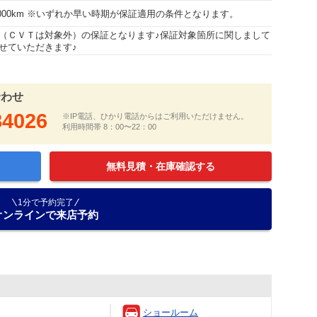
15000km ※いずれか早い時期が保証適用の条件となります。
（ＣＶＴは対象外）の保証となります♪保証対象箇所に関しまして
せていただきます♪
合わせ
84026
※IP電話、ひかり電話からはご利用いただけません。
利用時間帯 8：00〜22：00
無料見積・在庫確認する
1分で予約完了
オンラインで来店予約
ショールーム