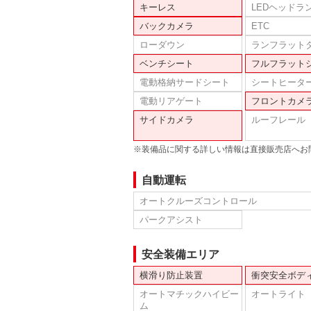
キーレス
LEDヘッドラ
バックカメラ
ETC
ローダウン
ランフラット
ベンチシート
フルフラット
電動格納サードシート
シートヒータ
電動リアゲート
フロントカメ
サイドカメラ
ルーフレール
※装備品に関する詳しい情報は直接販売店へお
自動運転
オートクルーズコントロール
パークアシスト
安全装備エリア
横滑り防止装置
衝突安全ボデ
オートマチックハイビー
オートライト
ム