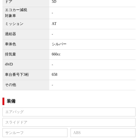
ドア
5D
エコカー減税
-
対象車
ミッション
AT
過給器
-
車体色
シルバー
排気量
660cc
4WD
-
車台番号下3桁
658
その他
-
装備
エアバッグ
スライドドア
サンルーフ
ABS