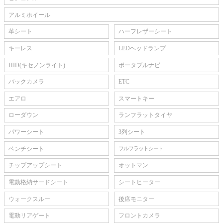
アルミホイール
革シート
ハーフレザーシート
キーレス
LEDヘッドランプ
HID(キセノンライト)
ポータブルナビ
バックカメラ
ETC
エアロ
スマートキー
ローダウン
ランフラットタイヤ
パワーシート
3列シート
ベンチシート
フルフラットシート
チップアップシート
オットマン
電動格納サードシート
シートヒーター
ウォークスルー
後席モニター
電動リアゲート
フロントカメラ