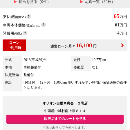
動画を見る（0件）
写真一覧（39枚）
65
支払総額
万円
(税込)
61
車両本体価格
万円
(税込)
(リ済込)
4
諸費用
万円
(税込)
ローン
16,100
月々
円
通常ローン
ご利用時
年式
2018(平成30)年
走行
10.7万km
車検
車検整備付
修復歴
なし
法定整備
整備付
保証
[保証付]：12ヶ月・15000km ※いずれか早い時期が保証適用の条件
となります。
オリオン自動車商会 ２号店
中頭郡中城村南上原８１４
販売店までのルートを見る
※Googleマップを使用します。