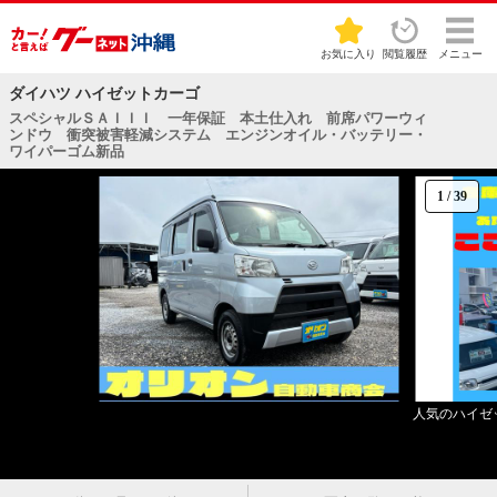
お気に入り
閲覧履歴
メニュー
ダイハツ ハイゼットカーゴ
スペシャルＳＡＩＩＩ 一年保証 本土仕入れ 前席パワーウィ
ンドウ 衝突被害軽減システム エンジンオイル・バッテリー・
ワイパーゴム新品
1
/
39
人気のハイゼ