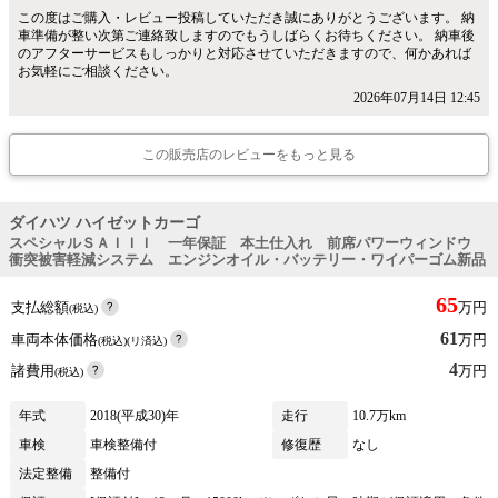
この度はご購入・レビュー投稿していただき誠にありがとうございます。 納
車準備が整い次第ご連絡致しますのでもうしばらくお待ちください。 納車後
のアフターサービスもしっかりと対応させていただきますので、何かあれば
お気軽にご相談ください。
2026年07月14日 12:45
この販売店のレビューをもっと見る
ダイハツ ハイゼットカーゴ
スペシャルＳＡＩＩＩ 一年保証 本土仕入れ 前席パワーウィンドウ
衝突被害軽減システム エンジンオイル・バッテリー・ワイパーゴム新品
65
支払総額
万円
(税込)
61
車両本体価格
万円
(税込)(リ済込)
4
諸費用
万円
(税込)
年式
2018(平成30)年
走行
10.7万km
車検
車検整備付
修復歴
なし
法定整備
整備付