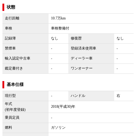
状態
走行距離
10.7万km
車検
車検整備付
記録簿
なし
修復歴
なし
禁煙車
-
登録済未使用車
-
輸入認定中古車
-
ディーラー車
-
鑑定書付き
-
ワンオーナー
-
基本仕様
現行型
-
ハンドル
右
年式
2018(平成30)年
(初年度登録)
乗員定員
-
燃料
ガソリン