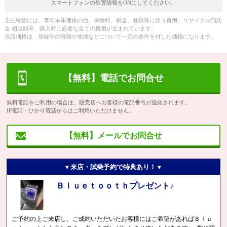
スマートフォンの位置情報をONにしてください。
支払総額には、車両本体価格の他、保険料、税金、登録等に伴う費用、リサイクル預託
金 相当額等、購入時に必要な全ての費用が含まれています。
当該価格は、登録等の時期や地域などについて一定の条件を付した価格になります。
【無料】電話でお問合せ
無料電話をご利用の場合は、販売店へお客様の電話番号が通知されます。
IP電話・ひかり電話からはご利用いただけません。
【無料】メールでお問合せ
▼来店・試乗予約で特典あり！▼
Ｂｌｕｅｔｏｏｔｈプレゼント♪
ご予約の上ご来店し、ご成約いただいたお客様にはご希望があればＢｌｕ