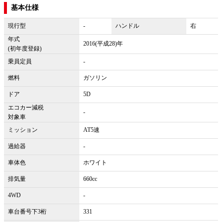
基本仕様
現行型
-
ハンドル
右
年式
2016(平成28)年
(初年度登録)
乗員定員
-
燃料
ガソリン
ドア
5D
エコカー減税
-
対象車
ミッション
AT5速
過給器
-
車体色
ホワイト
排気量
660cc
4WD
-
車台番号下3桁
331