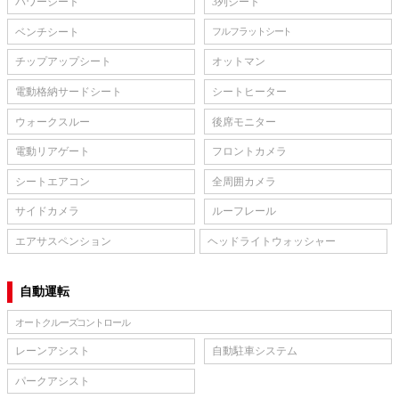
パワーシート
3列シート
ベンチシート
フルフラットシート
チップアップシート
オットマン
電動格納サードシート
シートヒーター
ウォークスルー
後席モニター
電動リアゲート
フロントカメラ
シートエアコン
全周囲カメラ
サイドカメラ
ルーフレール
エアサスペンション
ヘッドライトウォッシャー
自動運転
オートクルーズコントロール
レーンアシスト
自動駐車システム
パークアシスト