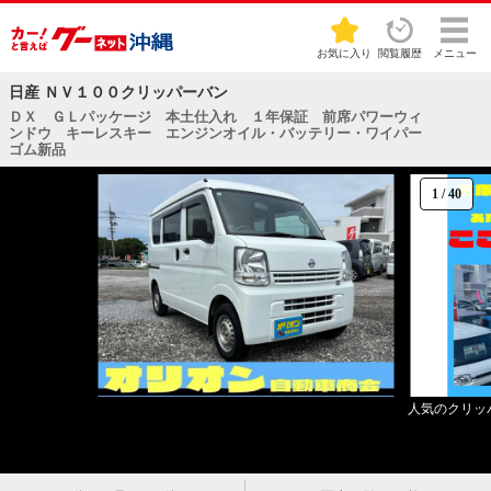
お気に入り
閲覧履歴
メニュー
日産 ＮＶ１００クリッパーバン
ＤＸ ＧＬパッケージ 本土仕入れ １年保証 前席パワーウィ
ンドウ キーレスキー エンジンオイル・バッテリー・ワイパー
ゴム新品
1
/
40
人気のクリッ