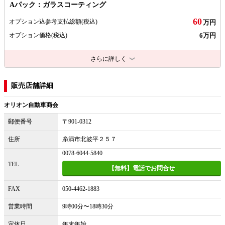
Aパック：ガラスコーティング
60
オプション込参考支払総額
(税込)
万円
6万円
オプション価格
(税込)
さらに詳しく
販売店舗詳細
オリオン自動車商会
郵便番号
〒901-0312
住所
糸満市北波平２５７
0078-6044-5840
TEL
【無料】電話でお問合せ
FAX
050-4462-1883
営業時間
9時00分〜18時30分
定休日
年末年始