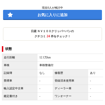
現在
0
人が検討中
お気に入りに追加
日産 ＮＶ１００クリッパーバンの
24
クチコミ
件をチェック！
状態
走行距離
12.1万km
車検
車検整備付
記録簿
なし
修復歴
あり
禁煙車
-
登録済未使用車
-
輸入認定中古車
-
ディーラー車
-
鑑定書付き
-
ワンオーナー
-