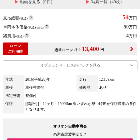
動画を見る（0件）
写真一覧（40枚）
54
支払総額
万円
(税込)
50
車両本体価格
万円
(税込)
(リ済込)
4
諸費用
万円
(税込)
ローン
13,400
月々
円
通常ローン
ご利用時
オプションサービスのパックを見る
年式
2016(平成28)年
走行
12.1万km
車検
車検整備付
修復歴
あり
法定整備
整備付
保証
[保証付]：12ヶ月・15000km ※いずれか早い時期が保証適用の条件
となります。
オリオン自動車商会
糸満市北波平２５７