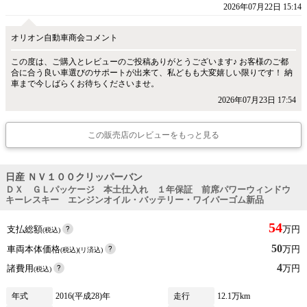
2026年07月22日 15:14
オリオン自動車商会コメント
この度は、ご購入とレビューのご投稿ありがとうございます♪ お客様のご都
合に合う良い車選びのサポートが出来て、私どもも大変嬉しい限りです！ 納
車まで今しばらくお待ちくださいませ。
2026年07月23日 17:54
この販売店のレビューをもっと見る
日産 ＮＶ１００クリッパーバン
ＤＸ ＧＬパッケージ 本土仕入れ １年保証 前席パワーウィンドウ
キーレスキー エンジンオイル・バッテリー・ワイパーゴム新品
54
支払総額
万円
(税込)
50
車両本体価格
万円
(税込)(リ済込)
4
諸費用
万円
(税込)
年式
2016(平成28)年
走行
12.1万km