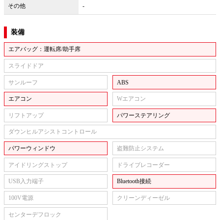
その他
-
装備
エアバッグ：運転席/助手席
スライドドア
サンルーフ
ABS
エアコン
Wエアコン
リフトアップ
パワーステアリング
ダウンヒルアシストコントロール
パワーウィンドウ
盗難防止システム
アイドリングストップ
ドライブレコーダー
USB入力端子
Bluetooth接続
100V電源
クリーンディーゼル
センターデフロック