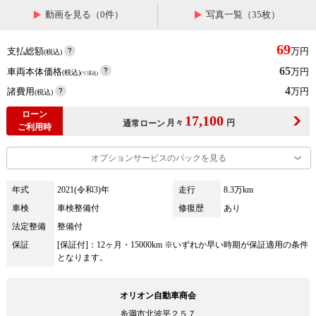
動画を見る（0件）
写真一覧（35枚）
69
支払総額
万円
(税込)
65
車両本体価格
万円
(税込)
(リ済込)
4
諸費用
万円
(税込)
ローン
17,100
月々
円
通常ローン
ご利用時
オプションサービスのパックを見る
年式
2021(令和3)年
走行
8.3万km
車検
車検整備付
修復歴
あり
法定整備
整備付
保証
[保証付]：12ヶ月・15000km ※いずれか早い時期が保証適用の条件
となります。
オリオン自動車商会
糸満市北波平２５７