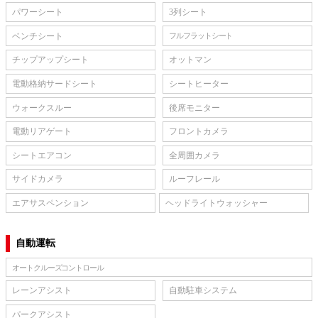
パワーシート
3列シート
ベンチシート
フルフラットシート
チップアップシート
オットマン
電動格納サードシート
シートヒーター
ウォークスルー
後席モニター
電動リアゲート
フロントカメラ
シートエアコン
全周囲カメラ
サイドカメラ
ルーフレール
エアサスペンション
ヘッドライトウォッシャー
自動運転
オートクルーズコントロール
レーンアシスト
自動駐車システム
パークアシスト