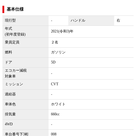
基本仕様
現行型
-
ハンドル
右
年式
2021(令和3)年
(初年度登録)
乗員定員
２名
燃料
ガソリン
ドア
5D
エコカー減税
-
対象車
ミッション
CVT
過給器
-
車体色
ホワイト
排気量
660cc
4WD
-
車台番号下3桁
008