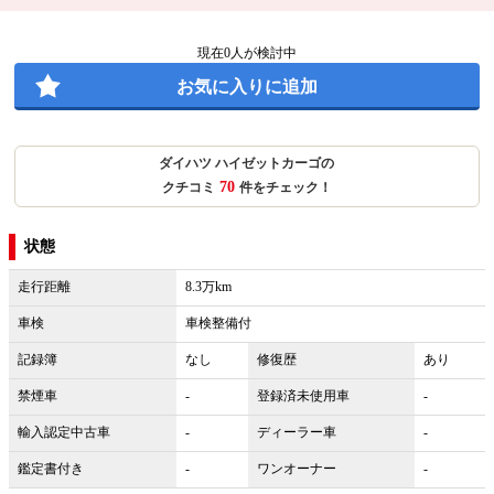
現在
0
人が検討中
お気に入りに追加
ダイハツ ハイゼットカーゴの
70
クチコミ
件をチェック！
状態
走行距離
8.3万km
車検
車検整備付
記録簿
なし
修復歴
あり
禁煙車
-
登録済未使用車
-
輸入認定中古車
-
ディーラー車
-
鑑定書付き
-
ワンオーナー
-