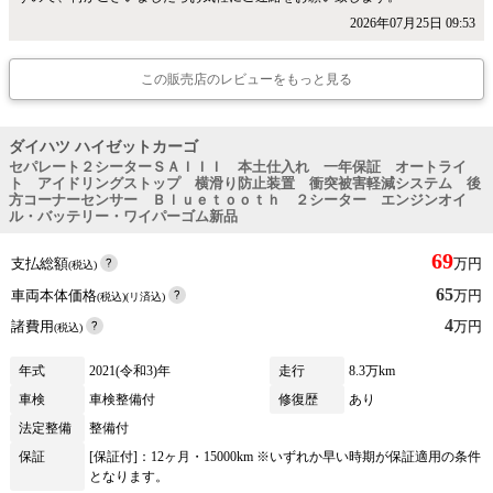
2026年07月25日 09:53
この販売店のレビューをもっと見る
ダイハツ ハイゼットカーゴ
セパレート２シーターＳＡＩＩＩ 本土仕入れ 一年保証 オートライ
ト アイドリングストップ 横滑り防止装置 衝突被害軽減システム 後
方コーナーセンサー Ｂｌｕｅｔｏｏｔｈ ２シーター エンジンオイ
ル・バッテリー・ワイパーゴム新品
69
支払総額
万円
(税込)
65
車両本体価格
万円
(税込)(リ済込)
4
諸費用
万円
(税込)
年式
2021(令和3)年
走行
8.3万km
車検
車検整備付
修復歴
あり
法定整備
整備付
保証
[保証付]：12ヶ月・15000km ※いずれか早い時期が保証適用の条件
となります。