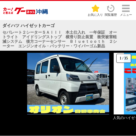
お気に入り
閲覧履歴
メニュー
ダイハツ ハイゼットカーゴ
セパレート２シーターＳＡＩＩＩ 本土仕入れ 一年保証 オー
トライト アイドリングストップ 横滑り防止装置 衝突被害軽
減システム 後方コーナーセンサー Ｂｌｕｅｔｏｏｔｈ ２シ
ーター エンジンオイル・バッテリー・ワイパーゴム新品
1
/
35
人気のハイゼ