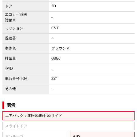
ドア
5D
エコカー減税
-
対象車
ミッション
CVT
過給器
○
車体色
ブラウンＭ
排気量
660cc
4WD
-
車台番号下3桁
357
その他
-
装備
エアバッグ：運転席/助手席/サイド
スライドドア
サンルーフ
ABS