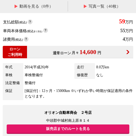
動画を見る（0件）
写真一覧（40枚）
59
支払総額
万円
(税込)
55
車両本体価格
万円
(税込)
(リ済込)
4
諸費用
万円
(税込)
ローン
14,600
月々
円
通常ローン
ご利用時
年式
2014(平成26)年
走行
8.0万km
車検
車検整備付
修復歴
なし
法定整備
整備付
保証
[保証付]：12ヶ月・15000km ※いずれか早い時期が保証適用の条件
となります。
オリオン自動車商会 ２号店
中頭郡中城村南上原８１４
販売店までのルートを見る