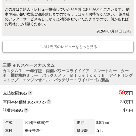
この度はご購入・レビュー投稿していただき誠にありがとうございます。 納
車準備が整い次第ご連絡致しますのでもうしばらくお待ちください。 納車後
のアフターサービスもしっかりと対応させていただきますので、何かあれば
お気軽にご相談ください。
2026年07月14日 12:45
この販売店のレビューをもっと見る
三菱 ｅＫスペースカスタム
カスタムＴ 一年保証 両側パワースライドドア スマートキー ター
ボ 電動格納ミラー バックカメラ Ｂｌｕｅｔｏｏｔｈ アイドリング
ストップ エンジンオイル・バッテリー・ワイパーゴム新品
59
支払総額
万円
(税込)
55
車両本体価格
万円
(税込)(リ済込)
4
諸費用
万円
(税込)
年式
2014(平成26)年
走行
8.0万km
車検
車検整備付
修復歴
なし