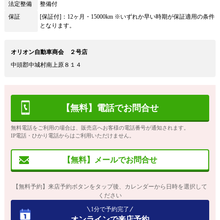
法定整備
整備付
保証
[保証付]：12ヶ月・15000km ※いずれか早い時期が保証適用の条件
となります。
オリオン自動車商会 ２号店
中頭郡中城村南上原８１４
【無料】電話でお問合せ
無料電話をご利用の場合は、販売店へお客様の電話番号が通知されます。
IP電話・ひかり電話からはご利用いただけません。
【無料】メールでお問合せ
【無料予約】来店予約ボタンをタップ後、カレンダーから日時を選択して
ください
1分で予約完了
オンラインで来店予約