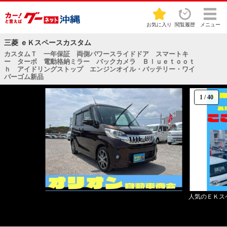
お気に入り
閲覧履歴
メニュー
三菱 ｅＫスペースカスタム
カスタムＴ 一年保証 両側パワースライドドア スマートキ
ー ターボ 電動格納ミラー バックカメラ Ｂｌｕｅｔｏｏｔ
ｈ アイドリングストップ エンジンオイル・バッテリー・ワイ
パーゴム新品
1
/
40
人気のＥＫス