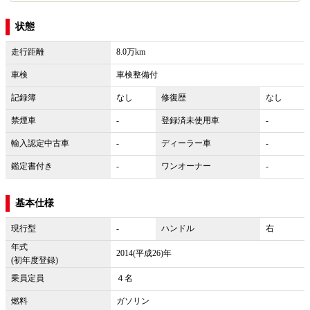
状態
走行距離
8.0万km
車検
車検整備付
記録簿
なし
修復歴
なし
禁煙車
-
登録済未使用車
-
輸入認定中古車
-
ディーラー車
-
鑑定書付き
-
ワンオーナー
-
基本仕様
現行型
-
ハンドル
右
年式
2014(平成26)年
(初年度登録)
乗員定員
４名
燃料
ガソリン