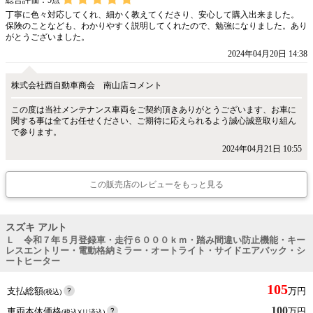
総合評価：
5
点
丁寧に色々対応してくれ、細かく教えてくださり、安心して購入出来ました。
保険のことなども、わかりやすく説明してくれたので、勉強になりました。あり
がとうございました。
2024年04月20日 14:38
株式会社西自動車商会 南山店コメント
この度は当社メンテナンス車両をご契約頂きありがとうございます、お車に
関する事は全てお任せください、ご期待に応えられるよう誠心誠意取り組ん
で参ります。
2024年04月21日 10:55
この販売店のレビューをもっと見る
スズキ アルト
Ｌ 令和７年５月登録車・走行６０００ｋｍ・踏み間違い防止機能・キー
レスエントリー・電動格納ミラー・オートライト・サイドエアバック・シ
ートヒーター
105
支払総額
万円
(税込)
100
車両本体価格
万円
(税込)(リ済込)