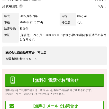
5
諸費用
万円
(税込)
年式
2025(令和7)年
走行
0.6万km
車検
2028(令和10)年5月
修復歴
なし
法定整備
整備付
保証
[保証付]：24ヶ月・30000km ※いずれか早い時期が保証適用の条件
となります。
株式会社西自動車商会 南山店
糸満市阿波根６１０－１
【無料】電話でお問合せ
無料電話をご利用の場合は、販売店へお客様の電話番号が通知されます。
IP電話・ひかり電話からはご利用いただけません。
【無料】メールでお問合せ