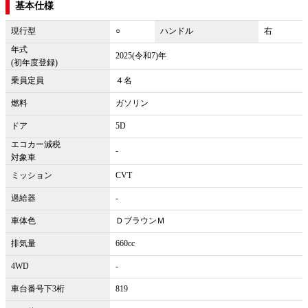
基本仕様
現行型
○
ハンドル
右
年式
2025(令和7)年
(初年度登録)
乗員定員
４名
燃料
ガソリン
ドア
5D
エコカー減税
-
対象車
ミッション
CVT
過給器
-
車体色
ＤブラウンＭ
排気量
660cc
4WD
-
車台番号下3桁
819