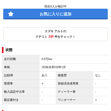
現在
0
人が検討中
お気に入りに追加
スズキ アルトの
349
クチコミ
件をチェック！
状態
走行距離
0.6万km
車検
2028(令和10)年5月
記録簿
あり
修復歴
なし
禁煙車
○
登録済未使用車
-
輸入認定中古車
-
ディーラー車
-
鑑定書付き
-
ワンオーナー
○