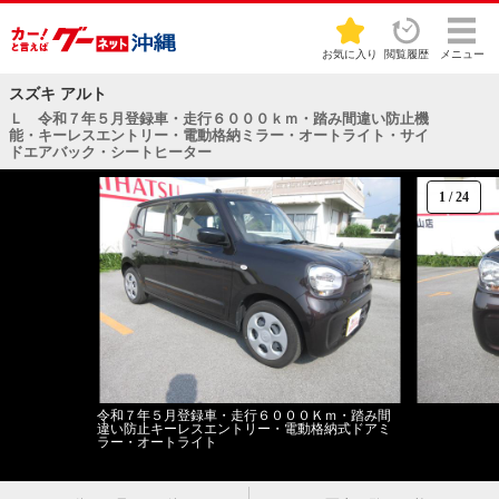
お気に入り
閲覧履歴
メニュー
スズキ アルト
Ｌ 令和７年５月登録車・走行６０００ｋｍ・踏み間違い防止機
能・キーレスエントリー・電動格納ミラー・オートライト・サイ
ドエアバック・シートヒーター
1
/
24
令和７年５月登録車・走行６０００Ｋｍ・踏み間
違い防止キーレスエントリー・電動格納式ドアミ
ラー・オートライト