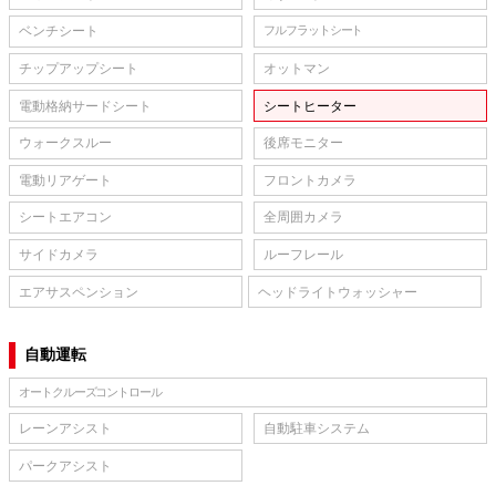
ベンチシート
フルフラットシート
チップアップシート
オットマン
電動格納サードシート
シートヒーター
ウォークスルー
後席モニター
電動リアゲート
フロントカメラ
シートエアコン
全周囲カメラ
サイドカメラ
ルーフレール
エアサスペンション
ヘッドライトウォッシャー
自動運転
オートクルーズコントロール
レーンアシスト
自動駐車システム
パークアシスト