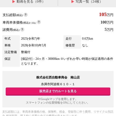
動画を見る（0件）
写真一覧（24枚）
105
支払総額
万円
(税込)
100
車両本体価格
万円
(税込)
(リ済込)
5
諸費用
万円
(税込)
年式
2025(令和7)年
走行
0.6万km
車検
2028(令和10)年5月
修復歴
なし
法定整備
整備付
保証
[保証付]：24ヶ月・30000km ※いずれか早い時期が保証適用の条件
となります。
株式会社西自動車商会 南山店
糸満市阿波根６１０－１
販売店までのルートを見る
※Googleマップを使用します。
スマートフォンの位置情報をONにしてください。
支払総額には、車両本体価格の他、保険料、税金、登録等に伴う費用、リサイクル預託
金 相当額等、購入時に必要な全ての費用が含まれています。