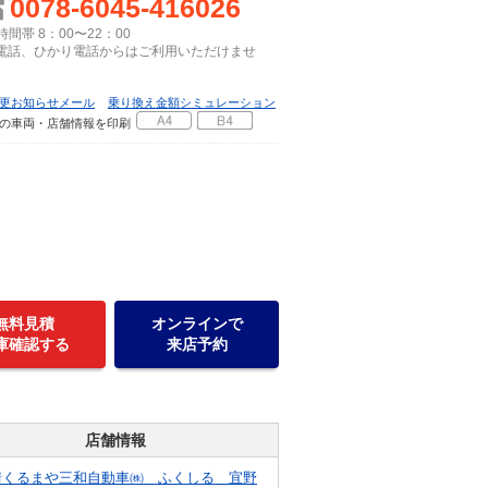
0078-6045-416026
間帯 8：00〜22：00
P電話、ひかり電話からはご利用いただけませ
更お知らせメール
乗り換え金額シミュレーション
の車両・店舗情報を印刷
無料見積
オンラインで
庫確認する
来店予約
店舗情報
情くるまや三和自動車㈱ ふくしる 宜野