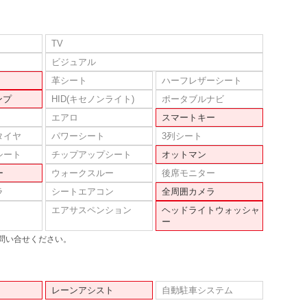
TV
ビジュアル
革シート
ハーフレザーシート
ンプ
HID(キセノンライト)
ポータブルナビ
エアロ
スマートキー
タイヤ
パワーシート
3列シート
シート
チップアップシート
オットマン
ー
ウォークスルー
後席モニター
ラ
シートエアコン
全周囲カメラ
エアサスペンション
ヘッドライトウォッシャ
ー
問い合せください。
レーンアシスト
自動駐車システム