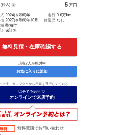
5
(税込)
万円
年式
2024(令和6)年
走行
0.6万km
車検
2027(令和9)年10月
修復歴
なし
備
整備付
証
保証無
無料見積・在庫確認する
現在
2
人が検討中
お気に入りに追加
ック後、カレンダーから日時を選択してください
1分で予約完了
オンラインで来店予約
無料電話でお問い合わせ
無料