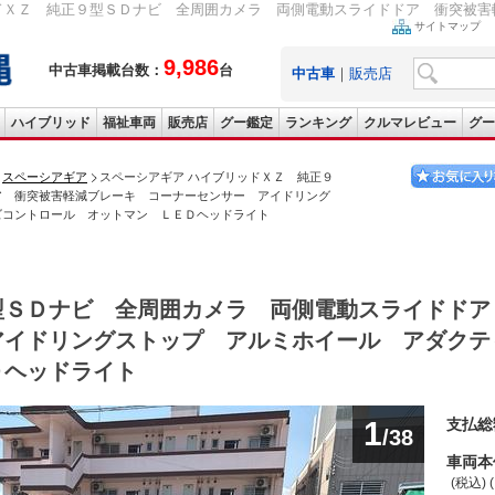
ドＸＺ 純正９型ＳＤナビ 全周囲カメラ 両側電動スライドドア 衝突被害軽
サイトマップ
9,986
中古車掲載台数：
台
中古車
｜
販売店
ハイブリッド
福祉車両
販売店
グー鑑定
ランキング
クルマレビュー
グー
スペーシアギア
スペーシアギア ハイブリッドＸＺ 純正９
ア 衝突被害軽減ブレーキ コーナーセンサー アイドリング
ズコントロール オットマン ＬＥＤヘッドライト
型ＳＤナビ 全周囲カメラ 両側電動スライドドア
アイドリングストップ アルミホイール アダクテ
Ｄヘッドライト
1
支払総
/38
車両本
(税込) 