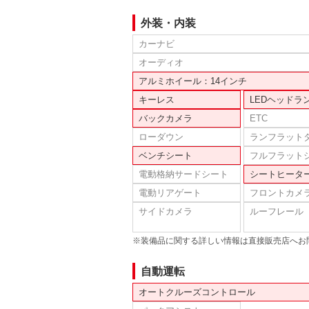
外装・内装
カーナビ
オーディオ
アルミホイール：14インチ
キーレス
LEDヘッドラ
バックカメラ
ETC
ローダウン
ランフラット
ベンチシート
フルフラット
電動格納サードシート
シートヒータ
電動リアゲート
フロントカメ
サイドカメラ
ルーフレール
※装備品に関する詳しい情報は直接販売店へお
自動運転
オートクルーズコントロール