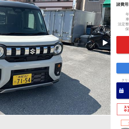
諸費用
法定整
保
クリ