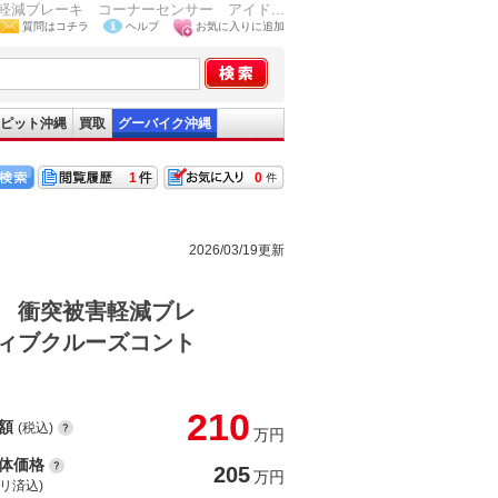
減ブレーキ コーナーセンサー アイド...
質問はコチラ
ヘルプ
お気に入りに追加
ピット沖縄
買取
グーバイク沖縄
1
0
2026/03/19更新
 衝突被害軽減ブレ
ィブクルーズコント
210
額
(税込)
万円
体価格
205
万円
(リ済込)