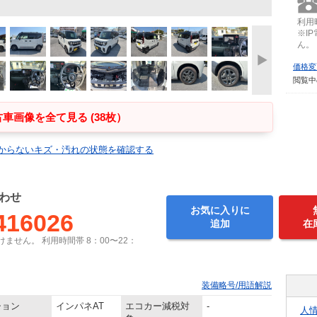
利用時
※I
ん。
価格変
閲覧中
車画像を全て見る (38枚）
からないキズ・汚れの状態を確認する
わせ
お気に入りに
416026
追加
在
ません。 利用時間帯 8：00〜22：
装備略号/用語解説
ション
インパネAT
エコカー減税対
-
人