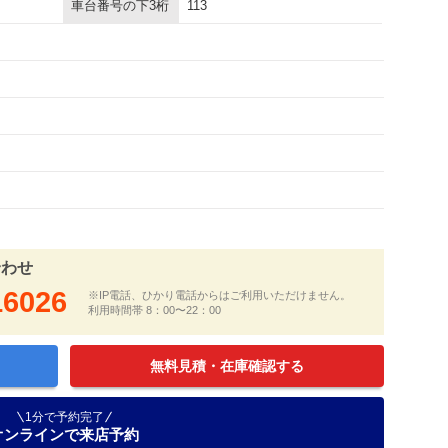
車台番号の下3桁
113
合わせ
16026
※IP電話、ひかり電話からはご利用いただけません。
利用時間帯 8：00〜22：00
無料見積・在庫確認する
1分で予約完了
オンラインで来店予約