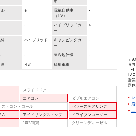
象
ドル
右
電気自動車
-
（EV）
-
ハイブリッドカ
○
ー
燃料
ハイブリッド
キャンピングカ
-
ー
器
-
寒冷地仕様
-
〒90
定員
４名
福祉車両
-
宜野
TEL 
FAX 
営業時
定休
スライドドア
シ
エアコン
ダブルエアコン
店
シストコントロール
パワーステアリング
ユ
テム
アイドリングストップ
ドライブレコーダー
100V電源
クリーンディーゼル