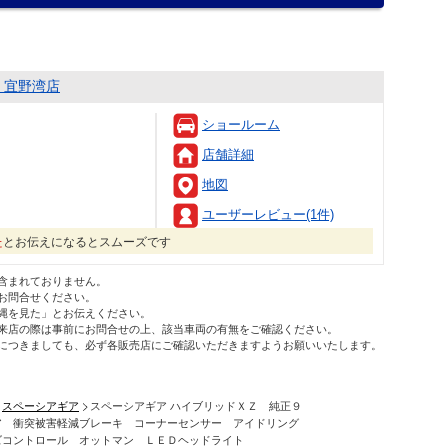
 宜野湾店
ショールーム
店舗詳細
地図
ユーザーレビュー(1件)
た
とお伝えになるとスムーズです
含まれておりません。
お問合せください。
縄を見た」とお伝えください。
来店の際は事前にお問合せの上、該当車両の有無をご確認ください。
につきましても、必ず各販売店にご確認いただきますようお願いいたします。
スペーシアギア
スペーシアギア ハイブリッドＸＺ 純正９
ア 衝突被害軽減ブレーキ コーナーセンサー アイドリング
ズコントロール オットマン ＬＥＤヘッドライト