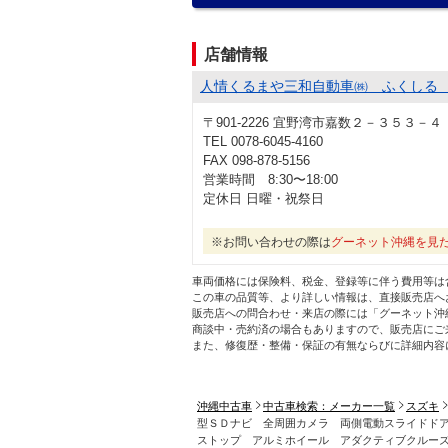
店舗情報
人情くるまや三和自動車㈱ ふくしる
〒901-2226 宜野湾市嘉数２－３５３－４
TEL 0078-6045-4160
FAX 098-878-5156
営業時間 8:30〜18:00
定休日 日曜・祝祭日
※お問い合わせの際は
グーネット沖縄を見
車両価格には保険料、税金、登録等に伴う費用等は
この車の品質等、より詳しい情報は、直接販売店へ
販売店への問合わせ・来店の際には「グーネット沖
商談中・売約済の場合もありますので、販売店にご
また、修復歴・整備・保証の有無ならびに詳細内容
沖縄中古車
中古車検索：メーカー一覧
スズキ
型ＳＤナビ 全周囲カメラ 両側電動スライドド
ストップ アルミホイール アダクティブクルー