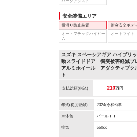
パークアシスト
安全装備エリア
横滑り防止装置
衝突安全ボデ
オートマチックハイビー
オートライト
ム
スズキ スペーシアギア ハイブリ
動スライドドア 衝突被害軽減ブ
アルミホイール アダクティブク
ト
210
支払総額
(税込)
万円
年式(初度登録)
2024(令和6)年
車体色
パールＩＩ
排気
660cc