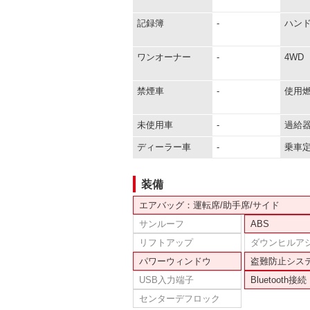
記録簿
-
ハン
ワンオーナー
-
4WD
禁煙車
-
使用
未使用車
-
過給
ディーラー車
-
乗車
装備
エアバッグ：運転席/助手席/サイド
サンルーフ
ABS
リフトアップ
ダウンヒルア
パワーウィンドウ
盗難防止シス
USB入力端子
Bluetooth接続
センターデフロック