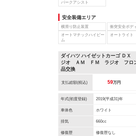
パークアシスト
安全装備エリア
横滑り防止装置
衝突安全ボデ
オートマチックハイビー
オートライト
ム
ダイハツ ハイゼットカーゴ ＤＸ
ジオ ＡＭ ＦＭ ラジオ フロ
品交換
59
支払総額
(税込)
万円
年式(初度登録)
2019(平成31)年
車体色
ホワイト
排気
660cc
修復歴
修復歴なし