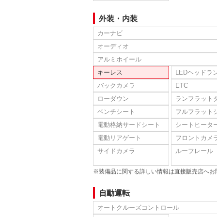
外装・内装
カーナビ
オーディオ
アルミホイール
キーレス
LEDヘッドラ
バックカメラ
ETC
ローダウン
ランフラット
ベンチシート
フルフラット
電動格納サードシート
シートヒータ
電動リアゲート
フロントカメ
サイドカメラ
ルーフレール
※装備品に関する詳しい情報は直接販売店へお
自動運転
オートクルーズコントロール