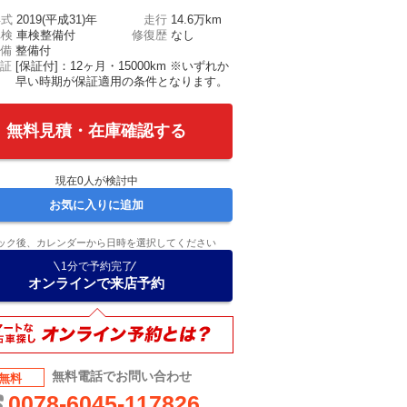
年式
2019(平成31)年
走行
14.6万km
車検
車検整備付
修復歴
なし
備
整備付
証
[保証付]：12ヶ月・15000km ※いずれか
早い時期が保証適用の条件となります。
無料見積・在庫確認する
現在
0
人が検討中
お気に入りに追加
ック後、カレンダーから日時を選択してください
1分で予約完了
オンラインで来店予約
無料電話でお問い合わせ
無料
0078-6045-117826