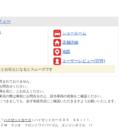
ティー
１
ショールーム
店舗詳細
地図
ユーザーレビュー(37件)
た
とお伝えになるとスムーズです
含まれておりません。
お問合せください。
縄を見た」とお伝えください。
来店の際は事前にお問合せの上、該当車両の有無をご確認ください。
につきましても、必ず各販売店にご確認いただきますようお願いいたします。
ツ
ハイゼットカーゴ
ハイゼットカーゴ ＤＸ ＳＡＩＩＩ
 ＦＭ ラジオ フロントワイパーゴム エンジンオイル バ