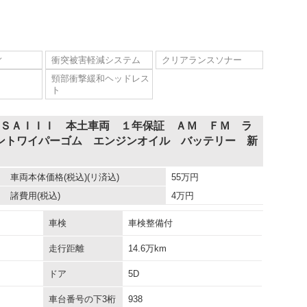
ィ
衝突被害軽減システム
クリアランスソナー
頸部衝撃緩和ヘッドレス
ト
 ＳＡＩＩＩ 本土車両 １年保証 ＡＭ ＦＭ ラ
ントワイパーゴム エンジンオイル バッテリー 新
車両本体価格
(税込)(リ済込)
55
万円
諸費用
(税込)
4
万円
車検
車検整備付
走行距離
14.6万km
ドア
5D
車台番号の下3桁
938