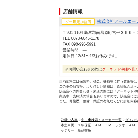
店舗情報
株式会社アールエー
グー鑑定加盟店
〒901-1104 島尻郡南風原町宮平３６５－
TEL 0078-6045-1178
FAX 098-996-5991
営業時間 ―
定休日 12/31〜1/3お休みです。
※お問い合わせの際は
グーネット沖縄を見
車両価格には保険料、税金、登録等に伴う費用等は
この車の品質等、より詳しい情報は、直接販売店へ
販売店への問合わせ・来店の際には「グーネット沖
商談中・売約済の場合もありますので、販売店にご
また、修復歴・整備・保証の有無ならびに詳細内容
沖縄中古車
中古車検索：メーカー一覧
ダイハ
本土車両 １年保証 ＡＭ ＦＭ ラジオ ＡＭ
ッテリー 新品交換