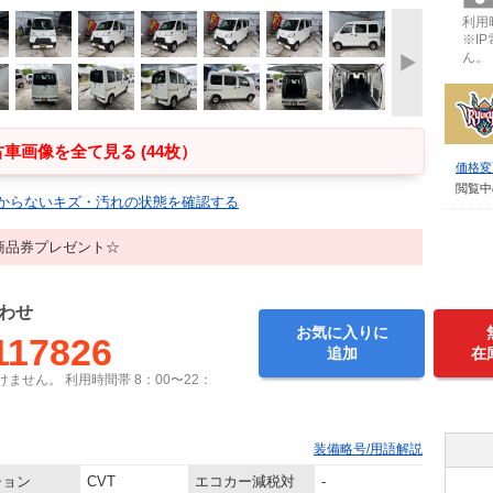
利用時
※I
ん。
車画像を全て見る (44枚）
価格変
閲覧中
からないキズ・汚れの状態を確認する
商品券プレゼント☆
わせ
お気に入りに
117826
追加
在
ません。 利用時間帯 8：00〜22：
装備略号/用語解説
ション
CVT
エコカー減税対
-