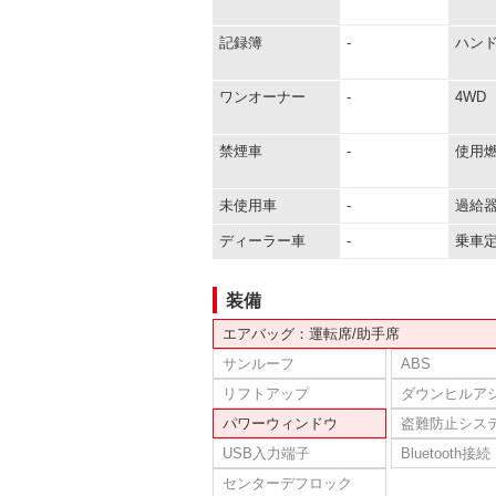
記録簿
-
ハン
ワンオーナー
-
4WD
禁煙車
-
使用
未使用車
-
過給
ディーラー車
-
乗車
装備
エアバッグ：運転席/助手席
サンルーフ
ABS
リフトアップ
ダウンヒルア
パワーウィンドウ
盗難防止シス
USB入力端子
Bluetooth接続
センターデフロック