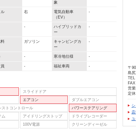
象
ドル
右
電気自動車
-
（EV）
-
ハイブリッドカ
-
ー
燃料
ガソリン
キャンピングカ
-
ー
器
-
寒冷地仕様
-
定員
-
福祉車両
-
〒90
島尻
TEL 
FAX 
営業
スライドドア
定休
エアコン
ダブルエアコン
シ
シストコントロール
パワーステアリング
店
テム
アイドリングストップ
ドライブレコーダー
ユ
100V電源
クリーンディーゼル