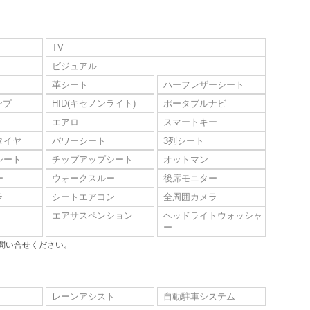
TV
ビジュアル
革シート
ハーフレザーシート
ンプ
HID(キセノンライト)
ポータブルナビ
エアロ
スマートキー
タイヤ
パワーシート
3列シート
シート
チップアップシート
オットマン
ー
ウォークスルー
後席モニター
ラ
シートエアコン
全周囲カメラ
エアサスペンション
ヘッドライトウォッシャ
ー
問い合せください。
レーンアシスト
自動駐車システム