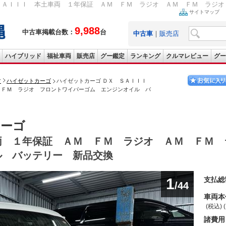
ＳＡＩＩＩ 本土車両 １年保証 ＡＭ ＦＭ ラジオ ＡＭ ＦＭ ラジオ 
サイトマップ
9,988
中古車掲載台数：
台
中古車
｜
販売店
ハイブリッド
福祉車両
販売店
グー鑑定
ランキング
クルマレビュー
グー
ツ
ハイゼットカーゴ
ハイゼットカーゴ ＤＸ ＳＡＩＩＩ
 ＦＭ ラジオ フロントワイパーゴム エンジンオイル バ
カーゴ
両 １年保証 ＡＭ ＦＭ ラジオ ＡＭ ＦＭ 
ル バッテリー 新品交換
1
支払総
/44
車両本
(税込) 
諸費用