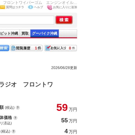
フロントワイパーゴム エンジンオイル...
質問はコチラ
ヘルプ
お気に入りに追加
ピット沖縄
買取
グーバイク沖縄
1
0
2026/06/28更新
ラジオ フロントワ
59
額
(税込)
万円
体価格
55
万円
(リ済込)
4
(税込)
万円