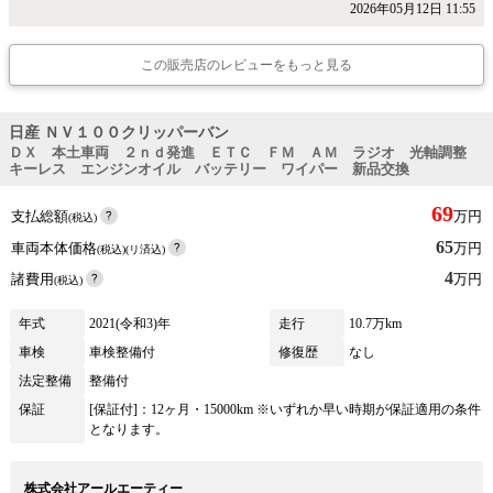
2026年05月12日 11:55
この販売店のレビューをもっと見る
日産 ＮＶ１００クリッパーバン
ＤＸ 本土車両 ２ｎｄ発進 ＥＴＣ ＦＭ ＡＭ ラジオ 光軸調整
キーレス エンジンオイル バッテリー ワイパー 新品交換
69
支払総額
万円
(税込)
65
車両本体価格
万円
(税込)(リ済込)
4
諸費用
万円
(税込)
年式
2021(令和3)年
走行
10.7万km
車検
車検整備付
修復歴
なし
法定整備
整備付
保証
[保証付]：12ヶ月・15000km ※いずれか早い時期が保証適用の条件
となります。
株式会社アールエーティー