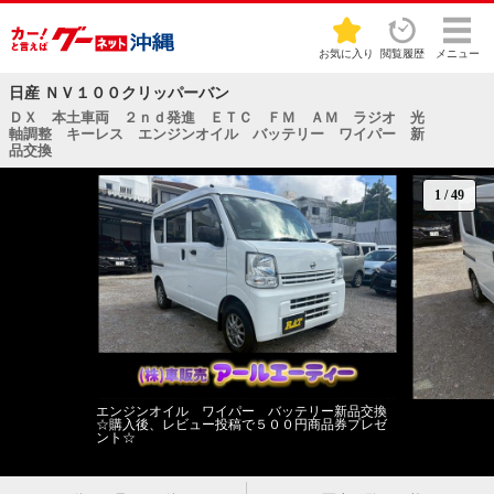
お気に入り
閲覧履歴
メニュー
日産 ＮＶ１００クリッパーバン
ＤＸ 本土車両 ２ｎｄ発進 ＥＴＣ ＦＭ ＡＭ ラジオ 光
軸調整 キーレス エンジンオイル バッテリー ワイパー 新
品交換
1
/
49
エンジンオイル ワイパー バッテリー新品交換
☆購入後、レビュー投稿で５００円商品券プレゼ
ント☆