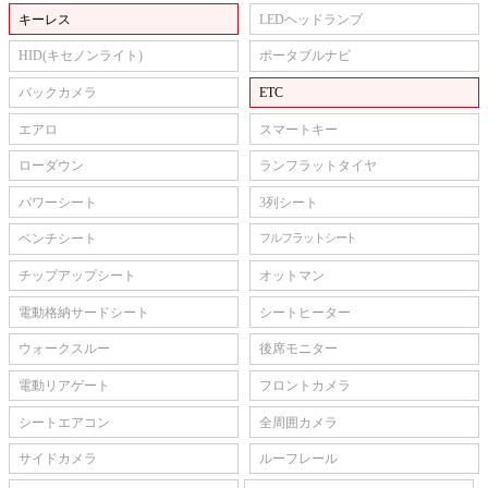
キーレス
LEDヘッドランプ
HID(キセノンライト)
ポータブルナビ
バックカメラ
ETC
エアロ
スマートキー
ローダウン
ランフラットタイヤ
パワーシート
3列シート
ベンチシート
フルフラットシート
チップアップシート
オットマン
電動格納サードシート
シートヒーター
ウォークスルー
後席モニター
電動リアゲート
フロントカメラ
シートエアコン
全周囲カメラ
サイドカメラ
ルーフレール