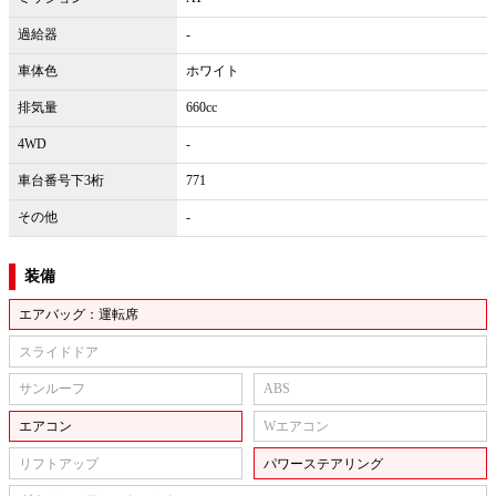
過給器
-
車体色
ホワイト
排気量
660cc
4WD
-
車台番号下3桁
771
その他
-
装備
エアバッグ：運転席
スライドドア
サンルーフ
ABS
エアコン
Wエアコン
リフトアップ
パワーステアリング