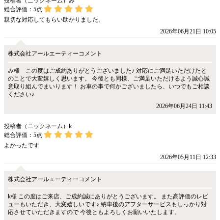
投稿者（ニックネーム）み
総合評価：
5
点
親切な対応してもらい助かりました。
2026年06月21日 10:05
株式会社アールエーティーコメント
み様 この度はご成約ありがとうございました♪ 対応にご満足いただけたと
のことで大変嬉しく思います。 今後とも同様、ご満足いただけるよう誠心誠
意取り組んでまいります！ お車の事で何かございましたら、いつでもご相談
ください♪
2026年06月24日 11:43
投稿者（ニックネーム）k
総合評価：
5
点
よかったです
2026年05月11日 12:33
株式会社アールエーティーコメント
k様 この度はご来店、ご成約誠にありがとうございます。 また高評価のレビ
ューもいただき、大変嬉しいです♪ 納車後のアフターサービスもしっかり対
応させていただきますので 今後ともよろしくお願いいたします。