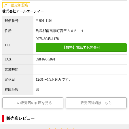
グー鑑定加盟店
株式会社アールエーティー
郵便番号
〒901-1104
住所
島尻郡南風原町宮平３６５－１
0078-6045-1178
TEL
【無料】電話でお問合せ
FAX
098-996-5991
営業時間
―
定休日
12/31〜1/3お休みです。
在庫台数
99
この販売店の在庫を見る
販売店詳細はこちら
販売店レビュー