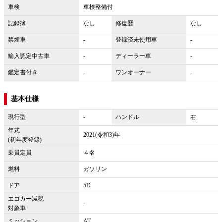
車検
車検整備付
記録簿
なし
修復歴
なし
禁煙車
-
登録済未使用車
-
輸入認定中古車
-
ディーラー車
-
鑑定書付き
-
ワンオーナー
-
基本仕様
現行型
-
ハンドル
右
年式
2021(令和3)年
(初年度登録)
乗員定員
４名
燃料
ガソリン
ドア
5D
エコカー減税
-
対象車
ミッション
AT