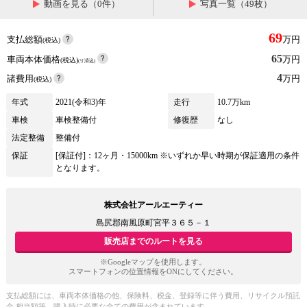
動画を見る（0件）
写真一覧（49枚）
69
支払総額
万円
(税込)
65
車両本体価格
万円
(税込)
(リ済込)
4
諸費用
万円
(税込)
年式
2021(令和3)年
走行
10.7万km
車検
車検整備付
修復歴
なし
法定整備
整備付
保証
[保証付]：12ヶ月・15000km ※いずれか早い時期が保証適用の条件
となります。
株式会社アールエーティー
島尻郡南風原町宮平３６５－１
販売店までのルートを見る
※Googleマップを使用します。
スマートフォンの位置情報をONにしてください。
支払総額には、車両本体価格の他、保険料、税金、登録等に伴う費用、リサイクル預託
金 相当額等、購入時に必要な全ての費用が含まれています。