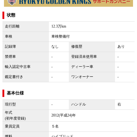
状態
走行距離
12.3万km
車検
車検整備付
記録簿
なし
修復歴
あり
禁煙車
-
登録済未使用車
-
輸入認定中古車
-
ディーラー車
-
鑑定書付き
-
ワンオーナー
-
基本仕様
現行型
-
ハンドル
右
年式
2012(平成24)年
(初年度登録)
乗員定員
５名
燃料
ハイブリッド