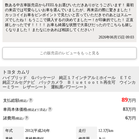
数ある中古車販売店からFEELをお選びいただきありがとうございます！ 最初
の来店では可愛らしいお車を選んでいましたが、再来店の際に驚きました！
カッコイイお車をピンポイントで見たいと言っていただきそのあとはスムー
ズでしたね！ もうここで購入するの決めてましたー！が印象的でした！ 正直
嬉しかったです！！！！ お車も綺麗な状態で大喜びだったのでこちらも嬉し
くなりました！ またなにかあれば相談してください！
2026年06月15日 09:03
この販売店のレビューをもっと見る
トヨタ カムリ
ハイブリッド Ｇパッケージ 純正１７インチアルミホイール ＥＴＣ
純正フルセグナビ バックカメラ Ｂｌｕｅｔｏｏｔｈ再生可 ウインカ
ーミラー レザーシート 運転席パワーシート
89
支払総額
万円
(税込)
83
車両本体価格
万円
(税込)(リ済込)
6
諸費用
万円
(税込)
年式
2012(平成24)年
走行
12.3万km
車検
車検整備付
修復歴
あり