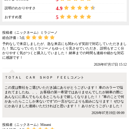
4.9
説明のわかりやすさ
5
おすすめ度
投稿者（ニックネーム）ミラジーノ
総合評価：
5
点
予約なしで来店しましたが、急な来店にも関わらず笑顔で対応していただきまし
た！ 気になっていたミラジーノもゆっくり見させていただき、説明もすごく分
かりやすく気がつくと購入していました！ 納車までの時間も連絡や細かな対応
に感謝です！
2026年07月17日 15:12
ＴＯＴＡＬ ＣＡＲ ＳＨＯＰ ＦＥＥＬコメント
この度は弊社をご選びいただき誠にありがとうございます！ 車のカラーで悩
まれてましたね、、、 お客様の第一希望ではありませんでしたが納車の際に
あんなにに喜んでもらえるとこちらまで嬉しくなりました！！ ''車のことで何
かあったらここしか来ないです''の一言がなによりも励みになります！ ぜひな
にかありました連絡いただければと思います！！ ありがとうございました！
2026年07月19日 09:09
投稿者（ニックネーム）Minami