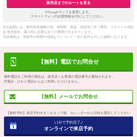
販売店までのルートを見る
※Googleマップを使用します。
スマートフォンの位置情報をONにしてください。
支払総額には、車両本体価格の他、保険料、税金、登録等に伴う費用、リサイクル預託
金 相当額等、購入時に必要な全ての費用が含まれています。
当該価格は、登録等の時期や地域などについて一定の条件を付した価格になります。
【無料】電話でお問合せ
無料電話をご利用の場合は、販売店へお客様の電話番号が通知されます。
IP電話・ひかり電話からはご利用いただけません。
【無料】メールでお問合せ
【無料予約】来店予約ボタンをタップ後、カレンダーから日時を選択してください
1分で予約完了
オンラインで来店予約