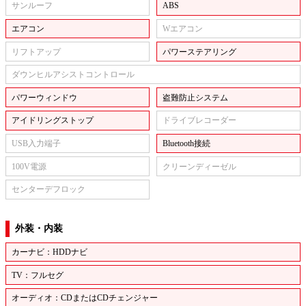
サンルーフ
ABS
エアコン
Wエアコン
リフトアップ
パワーステアリング
ダウンヒルアシストコントロール
パワーウィンドウ
盗難防止システム
アイドリングストップ
ドライブレコーダー
USB入力端子
Bluetooth接続
100V電源
クリーンディーゼル
センターデフロック
外装・内装
カーナビ：HDDナビ
TV：フルセグ
オーディオ：CDまたはCDチェンジャー