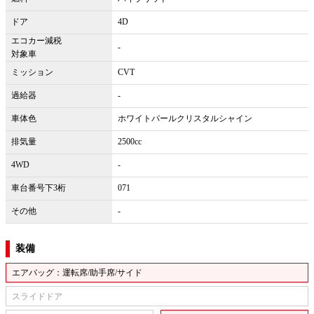
ドア
4D
エコカー減税
-
対象車
ミッション
CVT
過給器
-
車体色
ホワイトパールクリスタルシャイン
排気量
2500cc
4WD
-
車台番号下3桁
071
その他
-
装備
エアバッグ：運転席/助手席/サイド
スライドドア