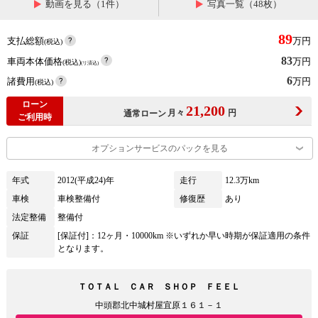
動画を見る（1件）
写真一覧（48枚）
89
支払総額
万円
(税込)
83
車両本体価格
万円
(税込)
(リ済込)
6
諸費用
万円
(税込)
ローン
21,200
月々
円
通常ローン
ご利用時
オプションサービスのパックを見る
年式
2012(平成24)年
走行
12.3万km
車検
車検整備付
修復歴
あり
法定整備
整備付
保証
[保証付]：12ヶ月・10000km ※いずれか早い時期が保証適用の条件
となります。
ＴＯＴＡＬ ＣＡＲ ＳＨＯＰ ＦＥＥＬ
中頭郡北中城村屋宜原１６１－１