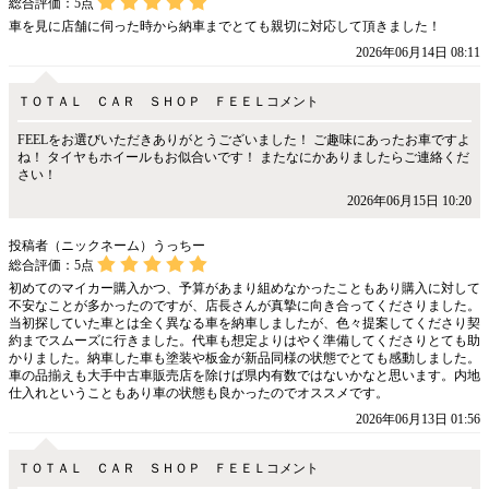
総合評価：
5
点
車を見に店舗に伺った時から納車までとても親切に対応して頂きました！
2026年06月14日 08:11
ＴＯＴＡＬ ＣＡＲ ＳＨＯＰ ＦＥＥＬコメント
FEELをお選びいただきありがとうございました！ ご趣味にあったお車ですよ
ね！ タイヤもホイールもお似合いです！ またなにかありましたらご連絡くだ
さい！
2026年06月15日 10:20
投稿者（ニックネーム）うっちー
総合評価：
5
点
初めてのマイカー購入かつ、予算があまり組めなかったこともあり購入に対して
不安なことが多かったのですが、店長さんが真摯に向き合ってくださりました。
当初探していた車とは全く異なる車を納車しましたが、色々提案してくださり契
約までスムーズに行きました。代車も想定よりはやく準備してくださりとても助
かりました。納車した車も塗装や板金が新品同様の状態でとても感動しました。
車の品揃えも大手中古車販売店を除けば県内有数ではないかなと思います。内地
仕入れということもあり車の状態も良かったのでオススメです。
2026年06月13日 01:56
ＴＯＴＡＬ ＣＡＲ ＳＨＯＰ ＦＥＥＬコメント