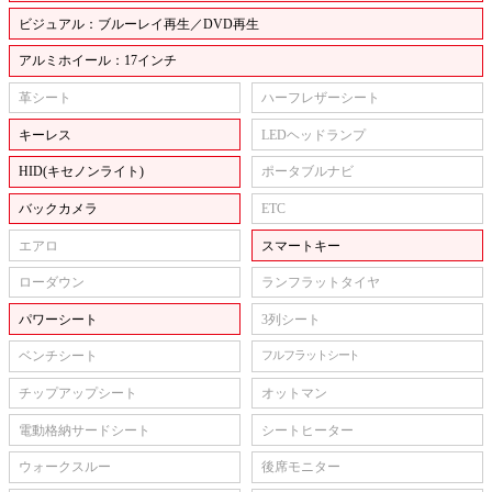
ビジュアル：ブルーレイ再生／DVD再生
アルミホイール：17インチ
革シート
ハーフレザーシート
キーレス
LEDヘッドランプ
HID(キセノンライト)
ポータブルナビ
バックカメラ
ETC
エアロ
スマートキー
ローダウン
ランフラットタイヤ
パワーシート
3列シート
ベンチシート
フルフラットシート
チップアップシート
オットマン
電動格納サードシート
シートヒーター
ウォークスルー
後席モニター