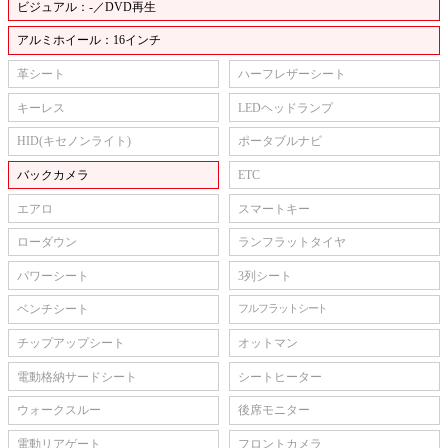
ビジュアル：-／DVD再生
アルミホイール：16インチ
革シート
ハーフレザーシート
キーレス
LEDヘッドランプ
HID(キセノンライト)
ポータブルナビ
バックカメラ
ETC
エアロ
スマートキー
ローダウン
ランフラットタイヤ
パワーシート
3列シート
ベンチシート
フルフラットシート
チップアップシート
オットマン
電動格納サードシート
シートヒーター
ウォークスルー
後席モニター
電動リアゲート
フロントカメラ