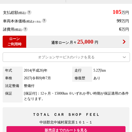
105
支払総額
万円
(税込)
99
車両本体価格
万円
(税込)
(リ済込)
6
諸費用
万円
(税込)
ローン
25,000
月々
円
通常ローン
ご利用時
オプションサービスのパックを見る
年式
2014(平成26)年
走行
5.2万km
車検
2027(令和9)年7月
修復歴
あり
法定整備
整備付
保証
[保証付]：12ヶ月・15000km ※いずれか早い時期が保証適用の条件
となります。
ＴＯＴＡＬ ＣＡＲ ＳＨＯＰ ＦＥＥＬ
中頭郡北中城村屋宜原１６１－１
販売店までのルートを見る