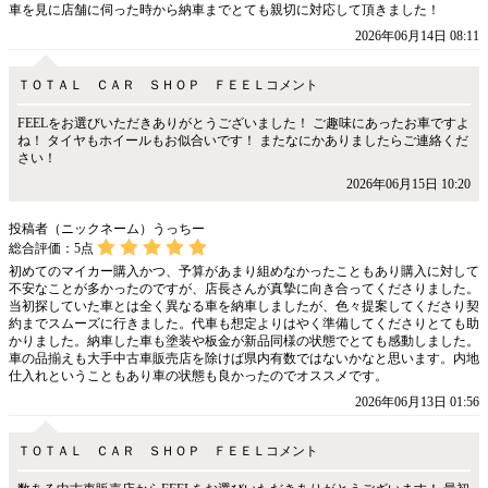
車を見に店舗に伺った時から納車までとても親切に対応して頂きました！
2026年06月14日 08:11
ＴＯＴＡＬ ＣＡＲ ＳＨＯＰ ＦＥＥＬコメント
FEELをお選びいただきありがとうございました！ ご趣味にあったお車ですよ
ね！ タイヤもホイールもお似合いです！ またなにかありましたらご連絡くだ
さい！
2026年06月15日 10:20
投稿者（ニックネーム）うっちー
総合評価：
5
点
初めてのマイカー購入かつ、予算があまり組めなかったこともあり購入に対して
不安なことが多かったのですが、店長さんが真摯に向き合ってくださりました。
当初探していた車とは全く異なる車を納車しましたが、色々提案してくださり契
約までスムーズに行きました。代車も想定よりはやく準備してくださりとても助
かりました。納車した車も塗装や板金が新品同様の状態でとても感動しました。
車の品揃えも大手中古車販売店を除けば県内有数ではないかなと思います。内地
仕入れということもあり車の状態も良かったのでオススメです。
2026年06月13日 01:56
ＴＯＴＡＬ ＣＡＲ ＳＨＯＰ ＦＥＥＬコメント