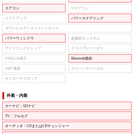
エアコン
Wエアコン
リフトアップ
パワーステアリング
ダウンヒルアシストコントロール
パワーウィンドウ
盗難防止システム
アイドリングストップ
ドライブレコーダー
USB入力端子
Bluetooth接続
100V電源
クリーンディーゼル
センターデフロック
外装・内装
カーナビ：SDナビ
TV：フルセグ
オーディオ：CDまたはCDチェンジャー