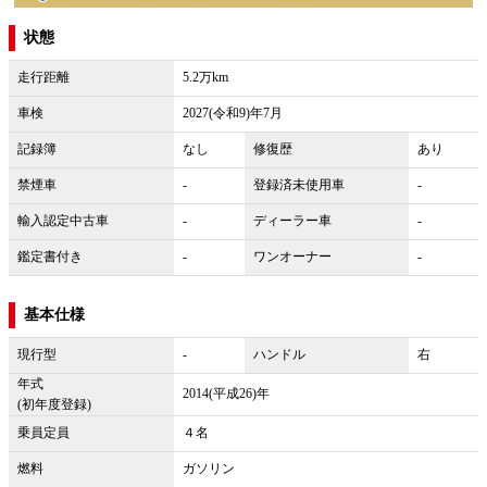
状態
走行距離
5.2万km
車検
2027(令和9)年7月
記録簿
なし
修復歴
あり
禁煙車
-
登録済未使用車
-
輸入認定中古車
-
ディーラー車
-
鑑定書付き
-
ワンオーナー
-
基本仕様
現行型
-
ハンドル
右
年式
2014(平成26)年
(初年度登録)
乗員定員
４名
燃料
ガソリン