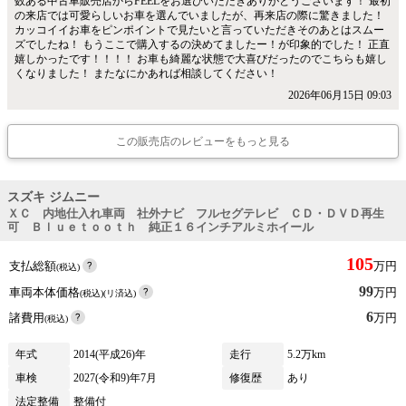
数ある中古車販売店からFEELをお選びいただきありがとうございます！ 最初
の来店では可愛らしいお車を選んでいましたが、再来店の際に驚きました！
カッコイイお車をピンポイントで見たいと言っていただきそのあとはスムー
ズでしたね！ もうここで購入するの決めてましたー！が印象的でした！ 正直
嬉しかったです！！！！ お車も綺麗な状態で大喜びだったのでこちらも嬉し
くなりました！ またなにかあれば相談してください！
2026年06月15日 09:03
この販売店のレビューをもっと見る
スズキ ジムニー
ＸＣ 内地仕入れ車両 社外ナビ フルセグテレビ ＣＤ・ＤＶＤ再生
可 Ｂｌｕｅｔｏｏｔｈ 純正１６インチアルミホイール
105
支払総額
万円
(税込)
99
車両本体価格
万円
(税込)(リ済込)
6
諸費用
万円
(税込)
年式
2014(平成26)年
走行
5.2万km
車検
2027(令和9)年7月
修復歴
あり
法定整備
整備付