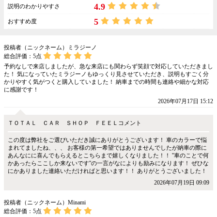
4.9
説明のわかりやすさ
5
おすすめ度
投稿者（ニックネーム）ミラジーノ
総合評価：
5
点
予約なしで来店しましたが、急な来店にも関わらず笑顔で対応していただきまし
た！ 気になっていたミラジーノもゆっくり見させていただき、説明もすごく分
かりやすく気がつくと購入していました！ 納車までの時間も連絡や細かな対応
に感謝です！
2026年07月17日 15:12
ＴＯＴＡＬ ＣＡＲ ＳＨＯＰ ＦＥＥＬコメント
この度は弊社をご選びいただき誠にありがとうございます！ 車のカラーで悩
まれてましたね、、、 お客様の第一希望ではありませんでしたが納車の際に
あんなにに喜んでもらえるとこちらまで嬉しくなりました！！ ''車のことで何
かあったらここしか来ないです''の一言がなによりも励みになります！ ぜひな
にかありました連絡いただければと思います！！ ありがとうございました！
2026年07月19日 09:09
投稿者（ニックネーム）Minami
総合評価：
5
点