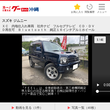
お気に入り
閲覧履歴
メニュー
スズキ ジムニー
ＸＣ 内地仕入れ車両 社外ナビ フルセグテレビ ＣＤ・ＤＶ
Ｄ再生可 Ｂｌｕｅｔｏｏｔｈ 純正１６インチアルミホイール
1
/
41
『ＦＥＥＬ』は、全車総額表示・第三者機関鑑定
導入安心の法定点検実施！点検記録簿付き！バッ
テリー新品で安心ご納車！！
動画を見る（1件）
写真一覧（40枚）