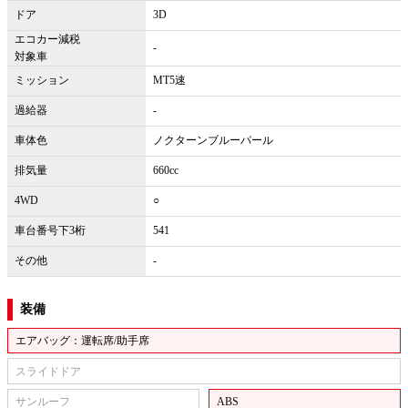
ドア
3D
エコカー減税
-
対象車
ミッション
MT5速
過給器
-
車体色
ノクターンブルーパール
排気量
660cc
4WD
○
車台番号下3桁
541
その他
-
装備
エアバッグ：運転席/助手席
スライドドア
サンルーフ
ABS