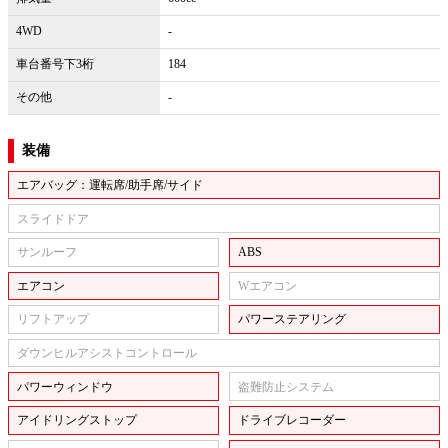
4WD
-
車台番号下3桁
184
その他
-
装備
エアバッグ：運転席/助手席/サイド
スライドドア
サンルーフ
ABS
エアコン
Wエアコン
リフトアップ
パワーステアリング
ダウンヒルアシストコントロール
パワーウィンドウ
盗難防止システム
アイドリングストップ
ドライブレコーダー