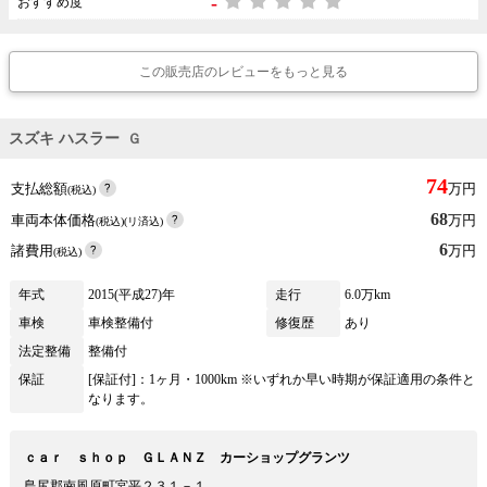
-
おすすめ度
この販売店のレビューをもっと見る
スズキ ハスラー
Ｇ
74
支払総額
万円
(税込)
68
車両本体価格
万円
(税込)(リ済込)
6
諸費用
万円
(税込)
年式
2015(平成27)年
走行
6.0万km
車検
車検整備付
修復歴
あり
法定整備
整備付
保証
[保証付]：1ヶ月・1000km ※いずれか早い時期が保証適用の条件と
なります。
ｃａｒ ｓｈｏｐ ＧＬＡＮＺ カーショップグランツ
島尻郡南風原町宮平２３１－１