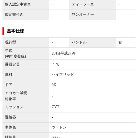
輸入認定中古車
-
ディーラー車
-
鑑定書付き
-
ワンオーナー
-
基本仕様
現行型
-
ハンドル
右
年式
2015(平成27)年
(初年度登録)
乗員定員
４名
燃料
ハイブリッド
ドア
5D
エコカー減税
-
対象車
ミッション
CVT
過給器
-
車体色
ツートン
排気量
660cc