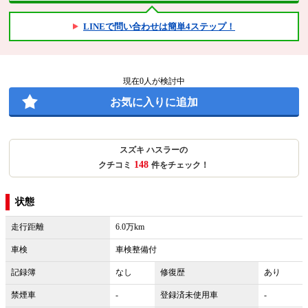
LINEで問い合わせは簡単4ステップ！
現在
0
人が検討中
お気に入りに追加
スズキ ハスラーの
148
クチコミ
件をチェック！
状態
走行距離
6.0万km
車検
車検整備付
記録簿
なし
修復歴
あり
禁煙車
-
登録済未使用車
-