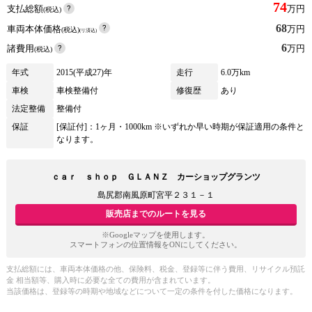
74
支払総額
万円
(税込)
68
車両本体価格
万円
(税込)
(リ済込)
6
諸費用
万円
(税込)
年式
2015(平成27)年
走行
6.0万km
車検
車検整備付
修復歴
あり
法定整備
整備付
保証
[保証付]：1ヶ月・1000km ※いずれか早い時期が保証適用の条件と
なります。
ｃａｒ ｓｈｏｐ ＧＬＡＮＺ カーショップグランツ
島尻郡南風原町宮平２３１－１
販売店までのルートを見る
※Googleマップを使用します。
スマートフォンの位置情報をONにしてください。
支払総額には、車両本体価格の他、保険料、税金、登録等に伴う費用、リサイクル預託
金 相当額等、購入時に必要な全ての費用が含まれています。
当該価格は、登録等の時期や地域などについて一定の条件を付した価格になります。