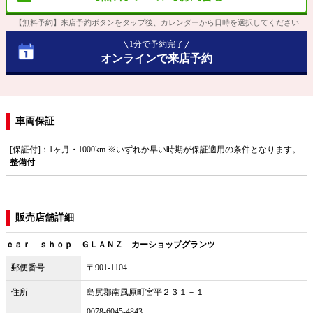
【無料予約】来店予約ボタンをタップ後、カレンダーから日時を選択してください
1分で予約完了
オンラインで来店予約
車両保証
[保証付]：1ヶ月・1000km ※いずれか早い時期が保証適用の条件となります。
整備付
販売店舗詳細
ｃａｒ ｓｈｏｐ ＧＬＡＮＺ カーショップグランツ
郵便番号
〒901-1104
住所
島尻郡南風原町宮平２３１－１
0078-6045-4843