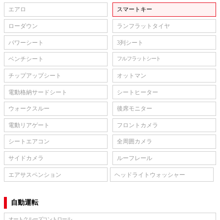
エアロ
スマートキー
ローダウン
ランフラットタイヤ
パワーシート
3列シート
ベンチシート
フルフラットシート
チップアップシート
オットマン
電動格納サードシート
シートヒーター
ウォークスルー
後席モニター
電動リアゲート
フロントカメラ
シートエアコン
全周囲カメラ
サイドカメラ
ルーフレール
エアサスペンション
ヘッドライトウォッシャー
自動運転
オートクルーズコントロール